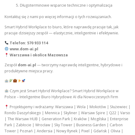
Długoterminowe wsparcie techniczne i optymalizacja
Kontaktuj się z nami po więcej informacji o tych rozwiązaniach.
Smart Hybrid Workplace to biuro, które naprawdę pracuje tak, jak
pracuje dzisiejszy zespół — elastycznie, inteligentnie i efektywnie.
Telefon: 570 933 114
www.dom-ai.pl
Warszawa i okolice Mazowsza
Zespół
dom-ai.pl
— tworzymy naprawdę inteligentne, hybrydowe i
produktywne miejsca pracy.
Czym jest Smart Hybrid Workplace? Smart Hybrid Workplace w
Polsce – Inteligentne Biuro Hybrydowe AI dla Nowoczesnych Firm
Projektujemy i wdrażamy: Warszawa | Wola | Mokotów | Służewiec |
Rondo Daszyńskiego | Mennica | Skyliner | Warsaw Spire | Q22 | Varso
| The Warsaw HUB | Generation Park | Kraków | Mogilska | Enterprise
Park | Zabłocie | Wrocław | Sky Tower | Business Garden | Carbon
Tower | Poznań | Andersia | Nowy Rynek | Pixel | Gdańsk | Olivia |