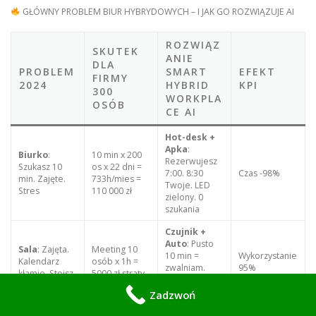
GŁÓWNY PROBLEM BIUR HYBRYDOWYCH – I JAK GO ROZWIĄZUJE AI
ROZWIĄZ
SKUTEK
ANIE
DLA
PROBLEM
SMART
EFEKT
FIRMY
2024
HYBRID
KPI
300
WORKPLA
OSÓB
CE AI
Hot-desk +
Apka
:
Biurko
:
10 min x 200
Rezerwujesz
Szukasz 10
os x 22 dni =
7:00. 8:30
Czas -98%
min. Zajęte.
733h/mies =
Twoje. LED
Stres
110 000 zł
zielony. 0
szukania
Czujnik +
Auto
: Pusto
Sala
: Zajęta.
Meeting 10
10 min =
Wykorzystanie
Kalendarz
osób x 1h =
zwalniam.
95%
kłamie. Stoisz
5000 zł straty
Rezerwacja
live
Zadzwoń
Strefy +