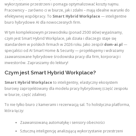
wykorzystanie przestrzeni i pomaga optymalizować koszty najmu.
Pracownicy – zarówno ci w biurze, jak i zdalni – mają idealne warunki do
efektywnej współpracy. To
Smart Hybrid Workplace
— inteligentne
biuro hybrydowe AI dla nowoczesnych firm.
W tym kompleksowym przewodniku (ponad 2500 słów) wyjaśniamy,
czym jest Smart Hybrid Workplace, jak działa i dlaczego staje się
standardem w polskich firmach w 2026 roku. Jako zespół
dom-ai.pl
—
specjaliści od AI Smart Home & Security — projektujemy i wdrażamy
zaawansowane hybrydowe środowiska pracy dla firm, korporacji i
inwestorów. Zapraszamy do lektury!
Czym jest Smart Hybrid Workplace?
Smart Hybrid Workplace
to inteligentny, elastyczny ekosystem
biurowy zaprojektowany dla modelu pracy hybrydowej (część zespołu
w biurze, część zdalnie).
To nie tylko biuro z kamerami i rezerwacją sal. To holistyczna platforma,
która łączy:
Zaawansowaną automatykę i sensory obecności
Sztuczną inteligencję analizującą wykorzystanie przestrzeni