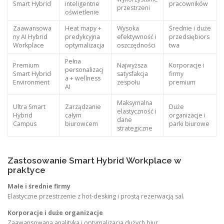
Smart Hybrid
inteligentne
pracowników
przestrzeni
oświetlenie
Zaawansowa
Heat mapy +
Wysoka
Średnie i duże
ny AI Hybrid
predykcyjna
efektywność i
przedsiębiors
Workplace
optymalizacja
oszczędności
twa
Pełna
Premium
Najwyższa
Korporacje i
personalizacj
Smart Hybrid
satysfakcja
firmy
a + wellness
Environment
zespołu
premium
AI
Maksymalna
Ultra Smart
Zarządzanie
Duże
elastyczność i
Hybrid
całym
organizacje i
dane
Campus
biurowcem
parki biurowe
strategiczne
Zastosowanie Smart Hybrid Workplace w
praktyce
Małe i średnie firmy
Elastyczne przestrzenie z hot-desking i prostą rezerwacją sal.
Korporacje i duże organizacje
Zaawansowana analityka i optymalizacja dużych biur.