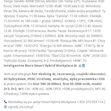
Twoje. Światło 4000K 500 lux. Monitor ON. Temp 22°C. 0 szukania. 9:00
focus. Slack mute. Mail batch 12:00. 45dB. 10:00 sala 5.02. Wchodzisz.
Ekran ON, kamera 4K śledzi, 14 mikrofonów, zdalni widzą wszystkich. Ty
słyszysz. 0 szumu. 11:00 kawa. Apka. “Zamów”. 11:02 odbiór. 0 kolejki.
11:30 HVAC AI: 180 osób = grzeje 1800m2. 3200m2 = 18°C, 10% HVAC.
Oszczędność 65%. 12:30 lunch. Kantyna. AI: szczyt 12:00-12:40. Idziesz
12:45. 0 kolejki. 13:00 wracasz. Biurko Twoje. Rezerwacja 8-17. 14:00
zarząd: “Używamy 2100m2 z 5000m2. 42%. Możemy zejść do 3000m2.
Oszczędność 32 000 zł/mies”. 15:00 HR: “Rotacja 9%. NPS biura 87. ‘Chcę
wracać’ 78%”. 16:00 CFO: “Energia 16 000 zł/mies. -64%”. 17:00 Ty. 8h w
biurze. 6h pracy. 18:00 Facility: “Sprzątamy 2100m2. Czujnik: 180 biurek
użyte. 0 marnowania”. 19:00 ESG: “Ślad CO2 45 ton/rok. -62%”. 20:00 CEO:
“Hybryda działa. Zostajemy 3+2. Produktywność +40%”. To
Inteligentne Biuro Smart Hybrid Workplace AI
.
dom-ai.pl integruje
hot-desking AI, rezerwację, czujniki obecności,
AV hybrydowe, HVAC strefowy, analitykę, apkę pracownika i ESG
w jeden system. Dla
biur 500-20 000m2, firm 50-2000 osób, model
2+3, 3+2, 4+1
. Cel: -40% m2, -60% OPEX, +50% produktywności, NPS 90,
0 frustracji, 100% wykorzystania.
Skontaktuj się po audyt Smart Hybrid Workplace + ROI: 570 933 114 |
ogrody-24.com.pl