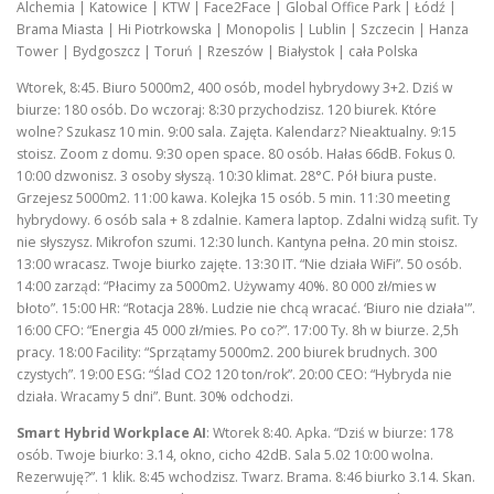
Alchemia | Katowice | KTW | Face2Face | Global Office Park | Łódź |
Brama Miasta | Hi Piotrkowska | Monopolis | Lublin | Szczecin | Hanza
Tower | Bydgoszcz | Toruń | Rzeszów | Białystok | cała Polska
Wtorek, 8:45. Biuro 5000m2, 400 osób, model hybrydowy 3+2. Dziś w
biurze: 180 osób. Do wczoraj: 8:30 przychodzisz. 120 biurek. Które
wolne? Szukasz 10 min. 9:00 sala. Zajęta. Kalendarz? Nieaktualny. 9:15
stoisz. Zoom z domu. 9:30 open space. 80 osób. Hałas 66dB. Fokus 0.
10:00 dzwonisz. 3 osoby słyszą. 10:30 klimat. 28°C. Pół biura puste.
Grzejesz 5000m2. 11:00 kawa. Kolejka 15 osób. 5 min. 11:30 meeting
hybrydowy. 6 osób sala + 8 zdalnie. Kamera laptop. Zdalni widzą sufit. Ty
nie słyszysz. Mikrofon szumi. 12:30 lunch. Kantyna pełna. 20 min stoisz.
13:00 wracasz. Twoje biurko zajęte. 13:30 IT. “Nie działa WiFi”. 50 osób.
14:00 zarząd: “Płacimy za 5000m2. Używamy 40%. 80 000 zł/mies w
błoto”. 15:00 HR: “Rotacja 28%. Ludzie nie chcą wracać. ‘Biuro nie działa'”.
16:00 CFO: “Energia 45 000 zł/mies. Po co?”. 17:00 Ty. 8h w biurze. 2,5h
pracy. 18:00 Facility: “Sprzątamy 5000m2. 200 biurek brudnych. 300
czystych”. 19:00 ESG: “Ślad CO2 120 ton/rok”. 20:00 CEO: “Hybryda nie
działa. Wracamy 5 dni”. Bunt. 30% odchodzi.
Smart Hybrid Workplace AI
: Wtorek 8:40. Apka. “Dziś w biurze: 178
osób. Twoje biurko: 3.14, okno, cicho 42dB. Sala 5.02 10:00 wolna.
Rezerwuję?”. 1 klik. 8:45 wchodzisz. Twarz. Brama. 8:46 biurko 3.14. Skan.