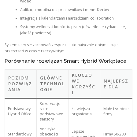
wideo
Aplikacja mobilna dla pracowników i menedżerów
Integracja z kalendarzami i narzędziami collaboration
Systemy wellness i komfortu pracy (oświetlenie cyrkadialne,
jakość powietrza)
System uczy się zachowań zespołu i automatycznie optymalizuje
przestrzeń w czasie rzeczywistym.
Porównanie rozwiązań Smart Hybrid Workplace
KLUCZO
POZIOM
GŁÓWNE
WE
NAJLEPSZ
ROZWIĄZ
TECHNOL
KORZYŚC
E DLA
ANIA
OGIE
I
Rezerwacje
Podstawowy
sal +
Łatwiejsza
Małe i średnie
Hybrid Office
podstawowe
organizacja
firmy
sensory
Analityka
Lepsze
Standardowy
obecności +
Firmy 50-200
wykorzystanie