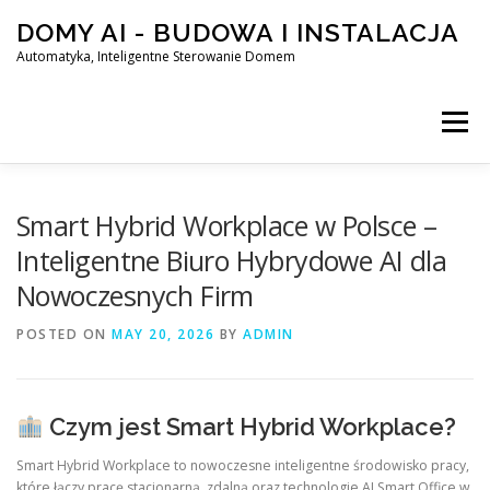
Skip
DOMY AI - BUDOWA I INSTALACJA
to
content
Automatyka, Inteligentne Sterowanie Domem
Menu
HOME
Smart Hybrid Workplace w Polsce –
Inteligentne Biuro Hybrydowe AI dla
Nowoczesnych Firm
SMART DOM AI – AUTOMATYKA, INTELIGENTNE STEROWA
POSTED ON
MAY 20, 2026
BY
ADMIN
BLOG
KONTAKT
Czym jest Smart Hybrid Workplace?
Smart Hybrid Workplace to nowoczesne inteligentne środowisko pracy,
które łączy pracę stacjonarną, zdalną oraz technologie AI Smart Office w