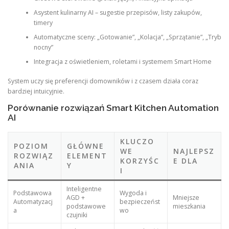
Asystent kulinarny AI – sugestie przepisów, listy zakupów,
timery
Automatyczne sceny: „Gotowanie”, „Kolacja”, „Sprzątanie”, „Tryb
nocny”
Integracja z oświetleniem, roletami i systemem Smart Home
System uczy się preferencji domowników i z czasem działa coraz
bardziej intuicyjnie.
Porównanie rozwiązań Smart Kitchen Automation
AI
KLUCZO
POZIOM
GŁÓWNE
WE
NAJLEPSZ
ROZWIĄZ
ELEMENT
KORZYŚC
E DLA
ANIA
Y
I
Inteligentne
Podstawowa
Wygoda i
AGD +
Mniejsze
Automatyzacj
bezpieczeńst
podstawowe
mieszkania
a
wo
czujniki