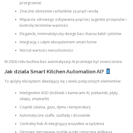
przegrzania)
Znaczne obniżenie rachunków za prąd i wodę
Wsparcie zdrowego odżywiania poprzez sugestie przepisów i
kontrolę terminów ważności
Elegancki, minimalistyczny design bez chaosu kabli i pilotów
Integrację z całym ekosystemem smart home
Wzrost wartości nieruchomości
W 2026 roku kuchnia bez automatyzacji AI przestaje być nowoczesna.
Jak działa Smart Kitchen Automation AI?
To spójny ekosystem składający się z wielu połączonych elementów:
Inteligentne AGD (lodówki z kamerami AI, piekarniki, płyty,
okapy, zmywarki)
Czujniki zalania, gazu, dymu i temperatury
Automatyczne szafki, szuflady i dozowniki
Centralny hub AI integrujący wszystkie urządzenia
Głosowe sterowanie (polski język) i intuicyjna aplikacja