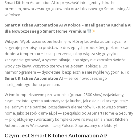
Smart Kitchen Automation AI to przyszłość inteligentnych kuchni
premium, nowoczesnego gotowania oraz luksusowego Smart Living AI
w Polsce.
Smart Kitchen Automation AI w Polsce – Inteligentna Kuchnia AI
dla Nowoczesnego Smart Home Premium
Witajcie! Wyobraźcie sobie kuchnię, w której lodówka automatycznie
sugeruje przepisy na podstawie dostępnych produktów, piekarnik sam
dobiera temperaturę i czas pieczenia, okap włącza się gdy tylko
zaczynacie gotować, a system pilnuje, aby nigdy nie zabrakło świeżej
wody czy kawy. Wszystko sterowane głosem, aplikacją lub
harmonogramem — dyskretnie, bezpiecznie i niezwykle wygodnie. To
Smart Kitchen Automation AI
— serce nowoczesnego
inteligentnego domu premium.
W tym kompleksowym przewodniku (ponad 2500 słów) wyjaśniamy,
czym jest inteligentna automatyzacja kuchni, jak działa i dlaczego staje
się jednym z najbardziej pożądanych elementów luksusowego smart
home. Jako zespół
dom-ai.pl
— specjaliści od AI Smart Home & Security
— projektujemy i wdrażamy kompleksowe rozwiązania Smart Kitchen
Automation w Warszawie i całej Polsce. Zapraszamy do lektury!
Czym jest Smart Kitchen Automation AI?