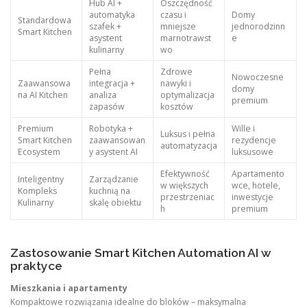
Hub AI +
Oszczędność
automatyka
czasu i
Domy
Standardowa
szafek +
mniejsze
jednorodzinn
Smart Kitchen
asystent
marnotrawst
e
kulinarny
wo
Pełna
Zdrowe
Nowoczesne
Zaawansowa
integracja +
nawyki i
domy
na AI Kitchen
analiza
optymalizacja
premium
zapasów
kosztów
Premium
Robotyka +
Wille i
Luksus i pełna
Smart Kitchen
zaawansowan
rezydencje
automatyzacja
Ecosystem
y asystent AI
luksusowe
Efektywność
Apartamento
Inteligentny
Zarządzanie
w większych
wce, hotele,
Kompleks
kuchnią na
przestrzeniac
inwestycje
Kulinarny
skalę obiektu
h
premium
Zastosowanie Smart Kitchen Automation AI w
praktyce
Mieszkania i apartamenty
Kompaktowe rozwiązania idealne do bloków – maksymalna