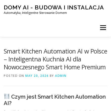
Skip
DOMY AI - BUDOWA I INSTALACJA
to
content
Automatyka, Inteligentne Sterowanie Domem
Menu
HOME
Smart Kitchen Automation AI w Polsce
– Inteligentna Kuchnia AI dla
Nowoczesnego Smart Home Premium
SMART DOM AI – AUTOMATYKA, INTELIGENTNE STEROWA
POSTED ON
MAY 20, 2026
BY
ADMIN
BLOG
KONTAKT
Czym jest Smart Kitchen Automation
AI?