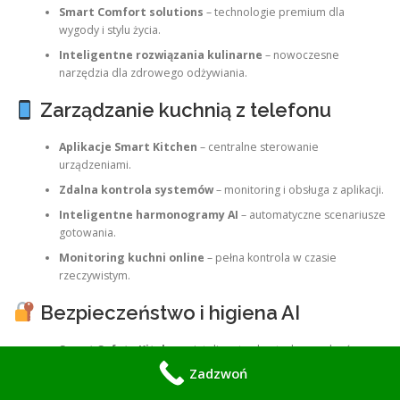
Smart Comfort solutions
– technologie premium dla
wygody i stylu życia.
Inteligentne rozwiązania kulinarne
– nowoczesne
narzędzia dla zdrowego odżywiania.
Zarządzanie kuchnią z telefonu
Aplikacje Smart Kitchen
– centralne sterowanie
urządzeniami.
Zdalna kontrola systemów
– monitoring i obsługa z aplikacji.
Inteligentne harmonogramy AI
– automatyczne scenariusze
gotowania.
Monitoring kuchni online
– pełna kontrola w czasie
rzeczywistym.
Bezpieczeństwo i higiena AI
Smart Safety Kitchen
– inteligentna kontrola urządzeń.
Zadzwoń
Monitoring AI
– analiza obrazu i czujników w czasie
rzeczywistym.