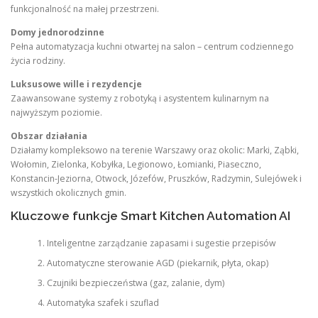
funkcjonalność na małej przestrzeni.
Domy jednorodzinne
Pełna automatyzacja kuchni otwartej na salon – centrum codziennego
życia rodziny.
Luksusowe wille i rezydencje
Zaawansowane systemy z robotyką i asystentem kulinarnym na
najwyższym poziomie.
Obszar działania
Działamy kompleksowo na terenie Warszawy oraz okolic: Marki, Ząbki,
Wołomin, Zielonka, Kobyłka, Legionowo, Łomianki, Piaseczno,
Konstancin-Jeziorna, Otwock, Józefów, Pruszków, Radzymin, Sulejówek i
wszystkich okolicznych gmin.
Kluczowe funkcje Smart Kitchen Automation AI
Inteligentne zarządzanie zapasami i sugestie przepisów
Automatyczne sterowanie AGD (piekarnik, płyta, okap)
Czujniki bezpieczeństwa (gaz, zalanie, dym)
Automatyka szafek i szuflad