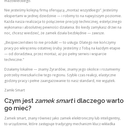
mazowieckiego.
Nie jesteśmy kolejną firmą oferującą „montaż wszystkiego”. Jesteśmy
ekspertami w jednej dziedzinie — i robimy to na najwyższym poziomie.
Każda nasza realizacja to połączenie precyzji technicznej, estetycznego
wykonania i absolutnej pewności działania. Bo kiedy zamykasz drzwi na
noc, chcesz wiedzieć, że zamek działa bezbłędnie — zawsze.
„Bezpieczeństwo to nie produkt — to usługa. Dlatego nie kończymy
pracy po wkręceniu ostatniej śruby. Jesteśmy z Tobą na każdym etapie
— od doradztwa, przez montaż, aż po pełny serwis i wsparcie
techniczne.”
Działamy lokalnie — znamy Żyrardów, znamy jego okolice i rozumiemy
potrzeby mieszkańców tego regionu. Szybki czas reakcji, elastyczne
godziny pracy i pełne zaangażowanie to nasz standard, nie wyjątek.
Zamki Smart
Czym jest
zamek smart
i dlaczego warto
go mieć?
Zamek smart, znany również jako zamek elektroniczny lub inteligentny,
to urządzenie, które zastępuje tradycyjny mechanizm klucz-wkładka