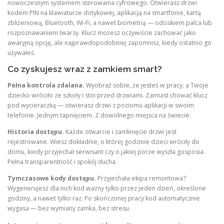
nowoczesnym systemem sterowania cyfrowego. Otwierasz drzwi
kodem PIN na klawiaturze dotykowej, aplikacją na smartfonie, kartą
zbliżeniową, Bluetooth, Wi-Fi, a nawet biometrią — odciskiem palca lub
rozpoznawaniem twarzy. Klucz możesz oczywiście zachować jako
awaryjną opcję, ale najprawdopodobniej zapomnisz, kiedy ostatnio go
używałeś.
Co zyskujesz wraz z zamkiem smart?
Pełna kontrola zdalana.
Wyobraź sobie, że jesteś w pracy, a Twoje
dziecko wróciło ze szkoły i stoi przed drzwiami. Zamiast chować klucz
pod wycieraczką — otwierasz drzwi z poziomu aplikacji w swoim
telefonie. Jednym tapnięciem. Z dowolnego miejsca na świecie.
Historia dostępu.
Każde otwarcie i zamknięcie drzwi jest
rejestrowane. Wiesz dokładnie, o której godzinie dzieci wróciły do
domu, kiedy przyjechał serwisant czy o jakiej porze wyszła gosposia.
Pełna transparentność i spokój ducha.
Tymczasowe kody dostępu.
Przyjechała ekipa remontowa?
Wygenerujesz dla nich kod ważny tylko przez jeden dzień, określone
godziny, a nawet tylko raz. Po skończonej pracy kod automatycznie
wygasa — bez wymiany zamka, bez stresu.