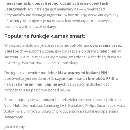
mieszkaniach, domach jednorodzinnych oraz obiektach
usługowych
. Ich instalacja jest nieinwazyjna — w większości
przypadków nie wymaga ingerencji w konstrukcję drzwi ani wymiany
ościeżnicy. Montujemy je na drzwiach drewnianych, metalowych,
aluminiowych, a nawet szklanych.
Popularne funkcje klamek smart:
Większość instalowanych przez nas modeli oferuje
otwieranie przez
Bluetooth
— automatycznie, gdy zbliżasz się do drzwi z telefonem w
kieszeni. Nie musisz nawet wyjmować smartfona. Wchodzisz, drzwi się
otwierają. Wychodzisz — same się zamykają.
Dostępne są również modele z
klawiaturnymi kodami PIN
podświetlanymi diodami LED,
czytnikami kart i breloków RFID
, a
nawet
skanerami linii papilarnych
osiągającymi dokładność
rozpoznania na poziomie ponad 99,7%.
Specjalizujemy się w montażu klamek elektronicznych marek takich jak
Yale, Nuki, Dormakaba, Samsung SHS, Danalock, Philips Smart Lock, Assa
Abloy i wielu innych wiodących producentów na rynku europejskim i
światowym.
Jak działamy