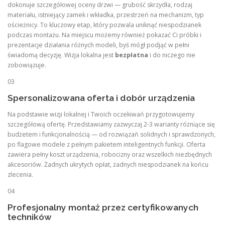
dokonuje szczegółowej oceny drzwi — grubość skrzydła, rodzaj
materiału, istniejący zamek i wkładka, przestrzeń na mechanizm, typ
ościeżnicy. To kluczowy etap, który pozwala uniknąć niespodzianek
podczas montażu. Na miejscu możemy również pokazać Ci próbki i
prezentacje działania różnych modeli, byś mógł podjąć w pełni
świadomą decyzję. Wizja lokalna jest
bezpłatna
i do niczego nie
zobowiązuje.
03
Spersonalizowana oferta i dobór urządzenia
Na podstawie wizji lokalnej i Twoich oczekiwań przygotowujemy
szczegółową ofertę. Przedstawiamy zazwyczaj 2-3 warianty różniące się
budżetem i funkcjonalnością — od rozwiązań solidnych i sprawdzonych,
po flagowe modele z pełnym pakietem inteligentnych funkcji. Oferta
zawiera pełny koszt urządzenia, robocizny oraz wszelkich niezbędnych
akcesoriów. Żadnych ukrytych opłat, żadnych niespodzianek na końcu
zlecenia.
04
Profesjonalny montaż przez certyfikowanych
techników