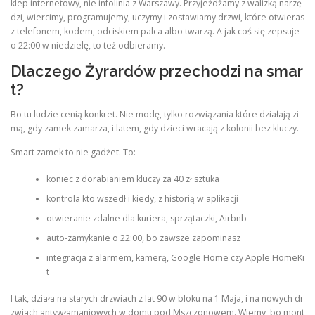
klep internetowy, nie infolinia z Warszawy. Przyjeżdżamy z walizką narzę
dzi, wiercimy, programujemy, uczymy i zostawiamy drzwi, które otwieras
z telefonem, kodem, odciskiem palca albo twarzą. A jak coś się zepsuje
o 22:00 w niedzielę, to też odbieramy.
Dlaczego Żyrardów przechodzi na smar
t?
Bo tu ludzie cenią konkret. Nie modę, tylko rozwiązania które działają zi
mą, gdy zamek zamarza, i latem, gdy dzieci wracają z kolonii bez kluczy.
Smart zamek to nie gadżet. To:
koniec z dorabianiem kluczy za 40 zł sztuka
kontrola kto wszedł i kiedy, z historią w aplikacji
otwieranie zdalne dla kuriera, sprzątaczki, Airbnb
auto-zamykanie o 22:00, bo zawsze zapominasz
integracja z alarmem, kamerą, Google Home czy Apple HomeKi
t
I tak, działa na starych drzwiach z lat 90 w bloku na 1 Maja, i na nowych dr
zwiach antywłamaniowych w domu pod Mszczonowem. Wiemy, bo mont