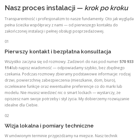
Nasz proces instalacji —
krok po kroku
Transparentność i profesjonalizm to nasze fundamenty. Oto jak wygląda
pełna ścieżka współpracy z nami — od pierwszego kontaktu do
zakończonej instalacji i pełnej obsługi posprzedażowej.
01
Pierwszy kontakt i bezpłatna konsultacja
Wszystko zaczyna się od rozmowy. Zadzwoń do nas pod numer
570 933
114
lub napisz wiadomość — odpowiadamy szybko, bez zbędnego
czekania. Podczas rozmowy zbieramy podstawowe informacje: rodzaj
drzwi, powierzchnię zabezpieczenia (mieszkanie, dom, biuro),
oczekiwane funkcje oraz ewentualne preferencje co do marki lub
modelu. Nie musisz wiedzieć nic o smart lockach — wystarczy, że
opiszesz nam swoje potrzeby i styl życia. My dobierzemy rozwiązanie
idealne dla Ciebie.
02
Wizja lokalna i pomiary techniczne
W umówionym terminie przyjeżdżamy na miejsce. Nasz technik