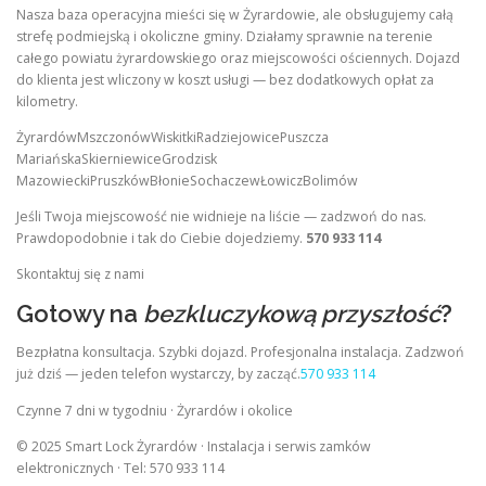
Nasza baza operacyjna mieści się w Żyrardowie, ale obsługujemy całą
strefę podmiejską i okoliczne gminy. Działamy sprawnie na terenie
całego powiatu żyrardowskiego oraz miejscowości ościennych. Dojazd
do klienta jest wliczony w koszt usługi — bez dodatkowych opłat za
kilometry.
ŻyrardówMszczonówWiskitkiRadziejowicePuszcza
MariańskaSkierniewiceGrodzisk
MazowieckiPruszkówBłonieSochaczewŁowiczBolimów
Jeśli Twoja miejscowość nie widnieje na liście — zadzwoń do nas.
Prawdopodobnie i tak do Ciebie dojedziemy.
570 933 114
Skontaktuj się z nami
Gotowy na
bezkluczykową przyszłość
?
Bezpłatna konsultacja. Szybki dojazd. Profesjonalna instalacja. Zadzwoń
już dziś — jeden telefon wystarczy, by zacząć.
570 933 114
Czynne 7 dni w tygodniu · Żyrardów i okolice
© 2025 Smart Lock Żyrardów · Instalacja i serwis zamków
elektronicznych · Tel: 570 933 114