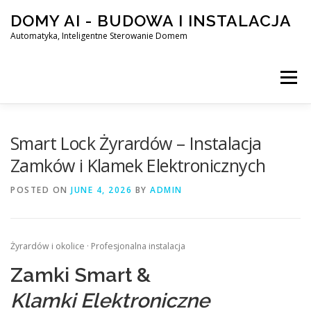
Skip
DOMY AI - BUDOWA I INSTALACJA
to
content
Automatyka, Inteligentne Sterowanie Domem
Menu
HOME
Smart Lock Żyrardów – Instalacja
Zamków i Klamek Elektronicznych
SMART DOM AI – AUTOMATYKA, INTELIGENTNE STEROWA
POSTED ON
JUNE 4, 2026
BY
ADMIN
BLOG
KONTAKT
Żyrardów i okolice · Profesjonalna instalacja
Zamki Smart &
Klamki Elektroniczne