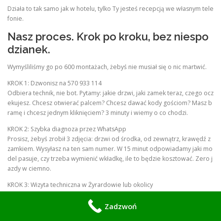
Działa to tak samo jak w hotelu, tylko Ty jesteś recepcją we własnym tele
fonie.
Nasz proces. Krok po kroku, bez niespo
dzianek.
Wymyśliliśmy go po 600 montażach, żebyś nie musiał się o nic martwić.
KROK 1: Dzwonisz na 570 933 114
Odbiera technik, nie bot. Pytamy: jakie drzwi, jaki zamek teraz, czego ocz
ekujesz. Chcesz otwierać palcem? Chcesz dawać kody gościom? Masz b
ramę i chcesz jednym kliknięciem? 3 minuty i wiemy o co chodzi.
KROK 2: Szybka diagnoza przez WhatsApp
Prosisz, żebyś zrobił 3 zdjęcia: drzwi od środka, od zewnątrz, krawędź z
zamkiem. Wysyłasz na ten sam numer. W 15 minut odpowiadamy jaki mo
del pasuje, czy trzeba wymienić wkładkę, ile to będzie kosztować. Zero j
azdy w ciemno.
KROK 3: Wizyta techniczna w Żyrardowie lub okolicy
Przyjeżdżamy z walizką wzorników. Mierzymy rozstaw, grubość drzwi, sp
rawdzamy czy jest miejsce na smart lock. W starych drzwiach w kamienic
Zadzwoń
ach przy Limanowskiego często trzeba podfrezować szyld. Robimy to na