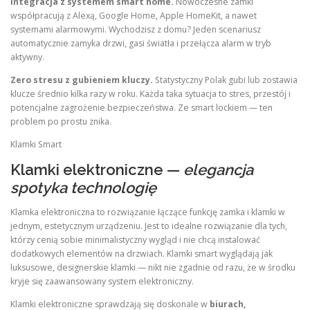
Integracja z systemem smart home.
Nowoczesne zamki
współpracują z Alexą, Google Home, Apple HomeKit, a nawet
systemami alarmowymi. Wychodzisz z domu? Jeden scenariusz
automatycznie zamyka drzwi, gasi światła i przełącza alarm w tryb
aktywny.
Zero stresu z gubieniem kluczy.
Statystyczny Polak gubi lub zostawia
klucze średnio kilka razy w roku. Każda taka sytuacja to stres, przestój i
potencjalne zagrożenie bezpieczeństwa. Ze smart lockiem — ten
problem po prostu znika.
Klamki Smart
Klamki elektroniczne —
elegancja
spotyka technologię
Klamka elektroniczna to rozwiązanie łączące funkcję zamka i klamki w
jednym, estetycznym urządzeniu. Jest to idealne rozwiązanie dla tych,
którzy cenią sobie minimalistyczny wygląd i nie chcą instalować
dodatkowych elementów na drzwiach. Klamki smart wyglądają jak
luksusowe, designerskie klamki — nikt nie zgadnie od razu, że w środku
kryje się zaawansowany system elektroniczny.
Klamki elektroniczne sprawdzają się doskonale w
biurach,