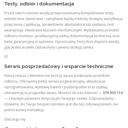
Testy, odbiór i dokumentacja
Przed zakończeniem wizyty przeprowadzamy kompleksowe testy:
wielokrotne otwieranie i zamykanie każdą metodą dostępu, weryfikacja
połączenia z aplikacją, sprawdzenie akumulatora lub zasilania, test
awaryjnego otwierania kluczem mechanicznym. Wystawiamy protokół
odbioru montażu i przekazujemy pełną dokumentację techniczną oraz
kartę gwarancyjną urządzenia. Opuszczamy Twój dom dopiero wtedy,
gdy jesteś w pełni zadowolony i pewny obsługi zamka.
07
Serwis posprzedażowy i wsparcie techniczne
Nasza relacja z klientem nie kończy się po podpisaniu protokołu
odbioru. Oferujemy pełny serwis pogwarancyjny, aktualizacje
oprogramowania, wymianę baterii i podzespołów oraz szybką
interwencję w przypadku awarii. Możesz do nas dzwonić —
570 933 114
— z każdym pytaniem dotyczącym Twojego zamka. Odpowiadamy i
działamy. Bo Twoje bezpieczeństwo jest dla nas zobowiązaniem, nie
jednorazową transakcją.
Dlaczego my