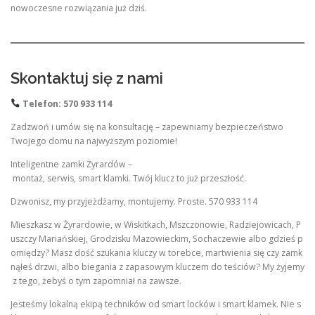
nowoczesne rozwiązania już dziś.
Skontaktuj się z nami
Telefon: 570 933 114
Zadzwoń i umów się na konsultację – zapewniamy bezpieczeństwo
Twojego domu na najwyższym poziomie!
Inteligentne zamki Żyrardów –
montaż, serwis, smart klamki. Twój klucz to już przeszłość.
Dzwonisz, my przyjeżdżamy, montujemy. Proste. 570 933 114
Mieszkasz w Żyrardowie, w Wiskitkach, Mszczonowie, Radziejowicach, P
uszczy Mariańskiej, Grodzisku Mazowieckim, Sochaczewie albo gdzieś p
omiędzy? Masz dość szukania kluczy w torebce, martwienia się czy zamk
nąłeś drzwi, albo biegania z zapasowym kluczem do teściów? My żyjemy
z tego, żebyś o tym zapomniał na zawsze.
Jesteśmy lokalną ekipą techników od smart locków i smart klamek. Nie s