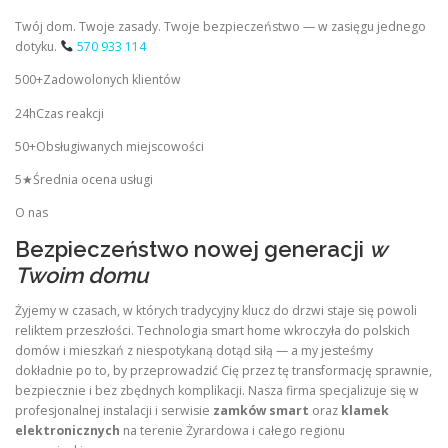
Twój dom. Twoje zasady. Twoje bezpieczeństwo — w zasięgu jednego
dotyku.
570 933 114
500+Zadowolonych klientów
24hCzas reakcji
50+Obsługiwanych miejscowości
5★Średnia ocena usługi
O nas
Bezpieczeństwo nowej generacji
w
Twoim domu
Żyjemy w czasach, w których tradycyjny klucz do drzwi staje się powoli
reliktem przeszłości. Technologia smart home wkroczyła do polskich
domów i mieszkań z niespotykaną dotąd siłą — a my jesteśmy
dokładnie po to, by przeprowadzić Cię przez tę transformację sprawnie,
bezpiecznie i bez zbędnych komplikacji. Nasza firma specjalizuje się w
profesjonalnej instalacji i serwisie
zamków smart
oraz
klamek
elektronicznych
na terenie Żyrardowa i całego regionu