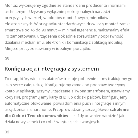
Montaż wykonujemy zgodnie ze standardami producenta i normami
technicznymi. Używamy wyłącznie profesjonalnych narzędzi —
precyzyjnych wierteł, szablonów montażowych, mierników
elektronicznych. W przypadku standardowych drzwi cały montaż zamka
smart trwa od 45 do 90 minut — minimal ingerencja, maksymalny efekt.
Po zamontowaniu urządzenia dokładnie sprawdzamy poprawność
działania mechanizmu, elektroniki i komunikacji z aplikacją mobilną.
Miejsce pracy zostawiamy w idealnym porządku.
05
Konfiguracja i integracja z systemem
To etap, który wielu instalatorów traktuje pobieżnie — my traktujemy go
jako serce całej usługi. Konfigurujemy zamek od podstaw: tworzymy
konto w aplikacji, łączymy urządzenie z Twoim smartfonem, ustawiamy
kody PIN, programujemy karty RFID lub odciski palców, konfigurujemy
automatyczne blokowanie, powiadomienia push i integracje z innymi
urządzeniami smart home. Przeprowadzamy szczegółowe
szkolenie
dla Ciebie i Twoich domowników
— każdy powinien wiedzieć jak
działa nowy zamek i co robić w sytuacjach awaryjnych.
06