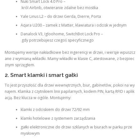
Nuki Smart Lock 4.0 Pro –
król Airbnb, otwieranie zdalne bez mostka
Yale Linus L2 – do drzwi Gerda, Dierre, Porta
Aqara U200 – zamek z Matter, klawiatura i odcisk w jednym
Danalock V3, Igloohome, SwitchBot Lock Pro –
gdy potrzebujesz czegoś specyficznego
Montujemy wersje nakładkowe bez ingerencji w drzwi, i wersje wpuszcz
ane z wymianą wkładki. Mamy wkładki w klasie C, atestowane, z bezpiec
znym sprzęgłem.
2. Smart klamki i smart gałki
To jest przyszłość dla drzwi wewnętrznych, biur, gabinetów, pokoi na wy
najem. Klamka z czytnikiem linii papilarnych, kodem PIN, kartą RFID i aplik
acją. Bez klucza w ogóle. Montujemy:
klamki z odciskiem do drzwi 72/92 mm
klamki hotelowe z systemem zarządzania
gałki elektroniczne do drzwi szklanych w biurach w parku prze
mysłowym