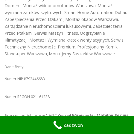
Domem
Montaż wideodomofonów Warszawa
Montaż i
.
,
wymiana zamków szyfrowych
Smart Home Automation Dubai
.
.
Zabezpieczenia Przed Dzikami
Montaż okapów Warszawa
,
.
Zarządzanie nieruchomościami luksusowymi
Zabezpieczenia
,
Przed Ptakami
Serwis Maszyn Fitness
Odgrzybianie
,
,
Klimatyzacji
Montaż i Wymiana kratek wentylacyjnych
Serwis
,
,
Techniczny Nieruchomości Premium
Profesjonalny Komik i
,
Stand-uper Warszawa
Montujemy Suszarki w Warszawie
,
.
Dane firmy:
Numer NIP 8792446683
Numer REGON 021161238
Ceidg
Mobilny Serwis
Firma przedsiębiorcy w
Konrad Wiśniewski -
Warszawa
Zadzwoń