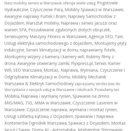
Pogotowie
Nasz mobilny serwis w Warszawie oferuje wiele usług:
Hydrauliczne
Czyszczenie Parą
Mobilny Spawacz w Warszawie
,
,
,
Awaryjne naprawy Furtek i Bram
Naprawy Samochodów z
,
Dojazdem
Warsztat mobilny
Naprawa i serwis jacuzzi oraz
,
,
wanien SPA
Poszukiwanie zgubionych złotych obrączek
,
,
Serwisujemy Maszyny Fitness w Warszawie
Agencja SEO
Taxi
,
,
,
Usługi elektryka samochodowego z dojazdem
,
Montujemy płyty
indukcyjne
Serwis klimatyzacji w domu
naprawiamy fotele
,
,
,
Montujemy wizjery z kamerą i kamery wifi
Robimy filmy z
,
drona
Awaryjnie otwieramy zamki
Flyxpress.pl
Serwis Kamer
,
,
,
Wifi
SEO Warszawa
Montaż, Naprawa, Wymiana, Czyszczenie i
,
,
Odgrzybianie Klimatyzacji w Domu
Mobilny Mechanik
,
Warszawa & Elektryk Samochodowy
zapraszamy serdecznie do
skorzystania z naszych usług w Warszawie i okolicach. Posiadamy też
Mobilną Naprawę i wymianę rynien
Spawanie na zimno
,
MIG/MAG, TIG, MMA w Warszawie
Czyszczenie Laserem w
,
Warszawie
Czyszczenie naprawa, wymiana i montaż rynien
.
,
Usługi szlifierką kątową z Dojazdem
Spawanie i Naprawa
,
Kontenerów
Ogrodnik Warszawa
Spawacz z Dojazdem
Montaż
,
,
Jacuzi i Sauny
,
Domy AI - Automatyka, Inteligentne Sterowanie