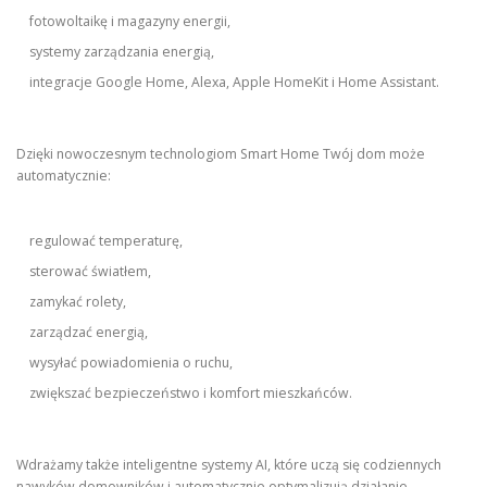
fotowoltaikę i magazyny energii,
systemy zarządzania energią,
integracje Google Home, Alexa, Apple HomeKit i Home Assistant.
Dzięki nowoczesnym technologiom Smart Home Twój dom może
automatycznie:
regulować temperaturę,
sterować światłem,
zamykać rolety,
zarządzać energią,
wysyłać powiadomienia o ruchu,
zwiększać bezpieczeństwo i komfort mieszkańców.
Wdrażamy także inteligentne systemy AI, które uczą się codziennych
nawyków domowników i automatycznie optymalizują działanie