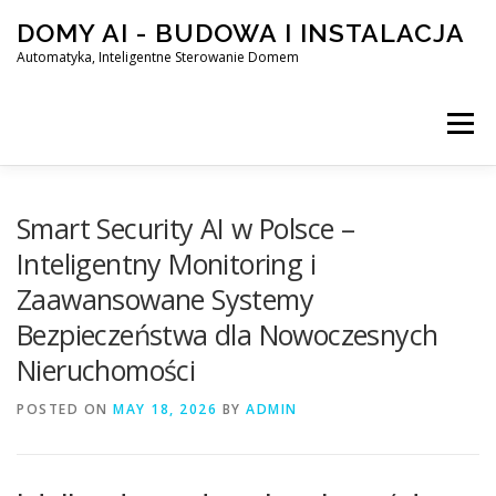
Skip
DOMY AI - BUDOWA I INSTALACJA
to
content
Automatyka, Inteligentne Sterowanie Domem
Menu
HOME
Smart Security AI w Polsce –
Inteligentny Monitoring i
Zaawansowane Systemy
SMART DOM AI – AUTOMATYKA, INTELIGENTNE STEROWA
Bezpieczeństwa dla Nowoczesnych
Nieruchomości
BLOG
KONTAKT
POSTED ON
MAY 18, 2026
BY
ADMIN