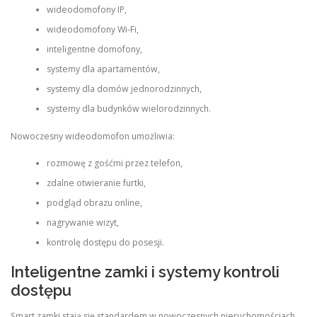
wideodomofony IP,
wideodomofony Wi-Fi,
inteligentne domofony,
systemy dla apartamentów,
systemy dla domów jednorodzinnych,
systemy dla budynków wielorodzinnych.
Nowoczesny wideodomofon umożliwia:
rozmowę z gośćmi przez telefon,
zdalne otwieranie furtki,
podgląd obrazu online,
nagrywanie wizyt,
kontrolę dostępu do posesji.
Inteligentne zamki i systemy kontroli
dostępu
Smart zamki stają się standardem w nowoczesnych nieruchomościach.