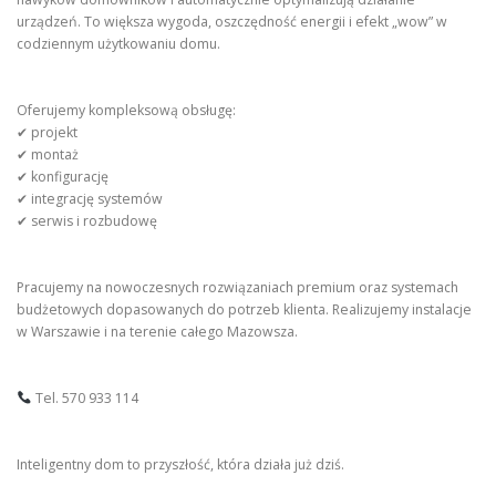
urządzeń. To większa wygoda, oszczędność energii i efekt „wow” w
codziennym użytkowaniu domu.
Oferujemy kompleksową obsługę:
✔ projekt
✔ montaż
✔ konfigurację
✔ integrację systemów
✔ serwis i rozbudowę
Pracujemy na nowoczesnych rozwiązaniach premium oraz systemach
budżetowych dopasowanych do potrzeb klienta. Realizujemy instalacje
w Warszawie i na terenie całego Mazowsza.
Tel. 570 933 114
Inteligentny dom to przyszłość, która działa już dziś.