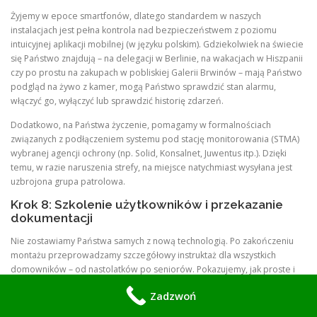
Żyjemy w epoce smartfonów, dlatego standardem w naszych
instalacjach jest pełna kontrola nad bezpieczeństwem z poziomu
intuicyjnej aplikacji mobilnej (w języku polskim). Gdziekolwiek na świecie
się Państwo znajdują – na delegacji w Berlinie, na wakacjach w Hiszpanii
czy po prostu na zakupach w pobliskiej Galerii Brwinów – mają Państwo
podgląd na żywo z kamer, mogą Państwo sprawdzić stan alarmu,
włączyć go, wyłączyć lub sprawdzić historię zdarzeń.
Dodatkowo, na Państwa życzenie, pomagamy w formalnościach
związanych z podłączeniem systemu pod stację monitorowania (STMA)
wybranej agencji ochrony (np. Solid, Konsalnet, Juwentus itp.). Dzięki
temu, w razie naruszenia strefy, na miejsce natychmiast wysyłana jest
uzbrojona grupa patrolowa.
Krok 8: Szkolenie użytkowników i przekazanie
dokumentacji
Nie zostawiamy Państwa samych z nową technologią. Po zakończeniu
montażu przeprowadzamy szczegółowy instruktaż dla wszystkich
domowników – od nastolatków po seniorów. Pokazujemy, jak proste i
intuicyjne jest codzienne korzystanie z systemu (za pomocą
Zadzwoń
tradycyjnego kodu, breloków zbliżeniowych RFID, pilotów lub
smartfona). Przekazujemy pełną dokumentację technologiczną, karty