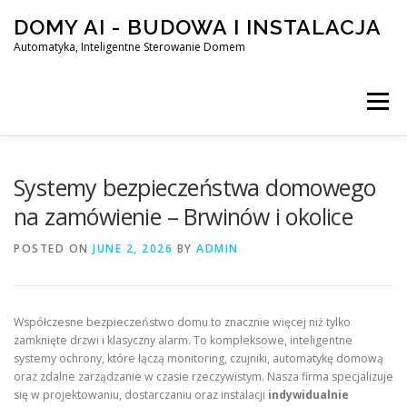
Skip
DOMY AI - BUDOWA I INSTALACJA
to
content
Automatyka, Inteligentne Sterowanie Domem
Menu
HOME
Systemy bezpieczeństwa domowego
na zamówienie – Brwinów i okolice
SMART DOM AI – AUTOMATYKA, INTELIGENTNE STEROWA
POSTED ON
JUNE 2, 2026
BY
ADMIN
BLOG
KONTAKT
Współczesne bezpieczeństwo domu to znacznie więcej niż tylko
zamknięte drzwi i klasyczny alarm. To kompleksowe, inteligentne
systemy ochrony, które łączą monitoring, czujniki, automatykę domową
oraz zdalne zarządzanie w czasie rzeczywistym. Nasza firma specjalizuje
się w projektowaniu, dostarczaniu oraz instalacji
indywidualnie