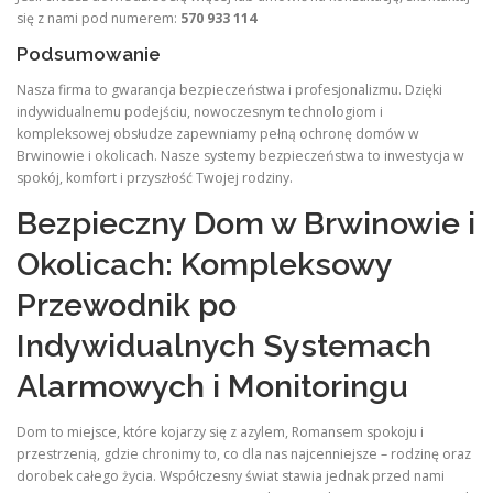
się z nami pod numerem:
570 933 114
Podsumowanie
Nasza firma to gwarancja bezpieczeństwa i profesjonalizmu. Dzięki
indywidualnemu podejściu, nowoczesnym technologiom i
kompleksowej obsłudze zapewniamy pełną ochronę domów w
Brwinowie i okolicach. Nasze systemy bezpieczeństwa to inwestycja w
spokój, komfort i przyszłość Twojej rodziny.
Bezpieczny Dom w Brwinowie i
Okolicach: Kompleksowy
Przewodnik po
Indywidualnych Systemach
Alarmowych i Monitoringu
Dom to miejsce, które kojarzy się z azylem, Romansem spokoju i
przestrzenią, gdzie chronimy to, co dla nas najcenniejsze – rodzinę oraz
dorobek całego życia. Współczesny świat stawia jednak przed nami