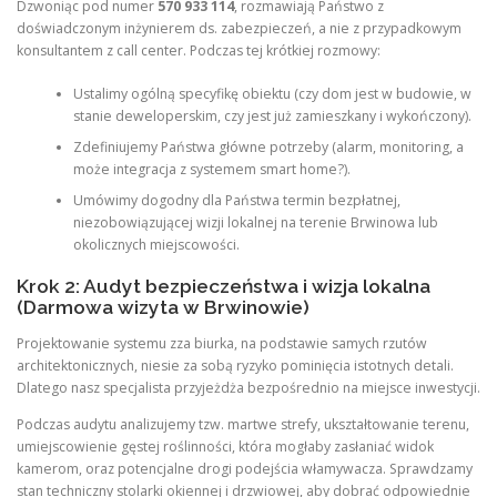
Dzwoniąc pod numer
570 933 114
, rozmawiają Państwo z
doświadczonym inżynierem ds. zabezpieczeń, a nie z przypadkowym
konsultantem z call center. Podczas tej krótkiej rozmowy:
Ustalimy ogólną specyfikę obiektu (czy dom jest w budowie, w
stanie deweloperskim, czy jest już zamieszkany i wykończony).
Zdefiniujemy Państwa główne potrzeby (alarm, monitoring, a
może integracja z systemem smart home?).
Umówimy dogodny dla Państwa termin bezpłatnej,
niezobowiązującej wizji lokalnej na terenie Brwinowa lub
okolicznych miejscowości.
Krok 2: Audyt bezpieczeństwa i wizja lokalna
(Darmowa wizyta w Brwinowie)
Projektowanie systemu zza biurka, na podstawie samych rzutów
architektonicznych, niesie za sobą ryzyko pominięcia istotnych detali.
Dlatego nasz specjalista przyjeżdża bezpośrednio na miejsce inwestycji.
Podczas audytu analizujemy tzw. martwe strefy, ukształtowanie terenu,
umiejscowienie gęstej roślinności, która mogłaby zasłaniać widok
kamerom, oraz potencjalne drogi podejścia włamywacza. Sprawdzamy
stan techniczny stolarki okiennej i drzwiowej, aby dobrać odpowiednie