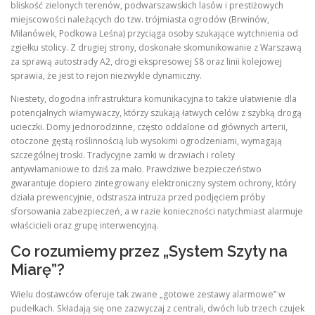
bliskość zielonych terenów, podwarszawskich lasów i prestiżowych
miejscowości należących do tzw. trójmiasta ogrodów (Brwinów,
Milanówek, Podkowa Leśna) przyciąga osoby szukające wytchnienia od
zgiełku stolicy. Z drugiej strony, doskonałe skomunikowanie z Warszawą
za sprawą autostrady A2, drogi ekspresowej S8 oraz linii kolejowej
sprawia, że jest to rejon niezwykle dynamiczny.
Niestety, dogodna infrastruktura komunikacyjna to także ułatwienie dla
potencjalnych włamywaczy, którzy szukają łatwych celów z szybką drogą
ucieczki. Domy jednorodzinne, często oddalone od głównych arterii,
otoczone gęstą roślinnością lub wysokimi ogrodzeniami, wymagają
szczególnej troski. Tradycyjne zamki w drzwiach i rolety
antywłamaniowe to dziś za mało. Prawdziwe bezpieczeństwo
gwarantuje dopiero zintegrowany elektroniczny system ochrony, który
działa prewencyjnie, odstrasza intruza przed podjęciem próby
sforsowania zabezpieczeń, a w razie konieczności natychmiast alarmuje
właścicieli oraz grupę interwencyjną.
Co rozumiemy przez „System Szyty na
Miarę”?
Wielu dostawców oferuje tak zwane „gotowe zestawy alarmowe” w
pudełkach. Składają się one zazwyczaj z centrali, dwóch lub trzech czujek