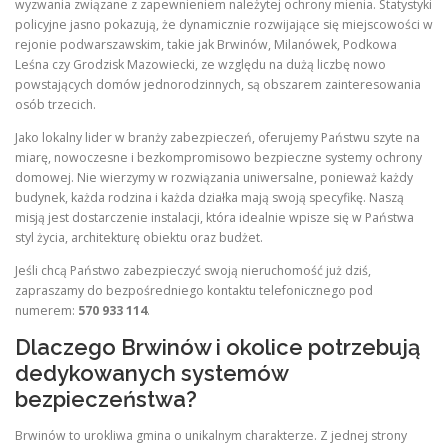
wyzwania związane z zapewnieniem należytej ochrony mienia. Statystyki
policyjne jasno pokazują, że dynamicznie rozwijające się miejscowości w
rejonie podwarszawskim, takie jak Brwinów, Milanówek, Podkowa
Leśna czy Grodzisk Mazowiecki, ze względu na dużą liczbę nowo
powstających domów jednorodzinnych, są obszarem zainteresowania
osób trzecich.
Jako lokalny lider w branży zabezpieczeń, oferujemy Państwu szyte na
miarę, nowoczesne i bezkompromisowo bezpieczne systemy ochrony
domowej. Nie wierzymy w rozwiązania uniwersalne, ponieważ każdy
budynek, każda rodzina i każda działka mają swoją specyfikę. Naszą
misją jest dostarczenie instalacji, która idealnie wpisze się w Państwa
styl życia, architekturę obiektu oraz budżet.
Jeśli chcą Państwo zabezpieczyć swoją nieruchomość już dziś,
zapraszamy do bezpośredniego kontaktu telefonicznego pod
numerem:
570 933 114
.
Dlaczego Brwinów i okolice potrzebują
dedykowanych systemów
bezpieczeństwa?
Brwinów to urokliwa gmina o unikalnym charakterze. Z jednej strony