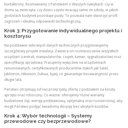
kontaktrony. Rozmawiamy z Państwem o Waszych nawykach: czy w
domu są zwierzęta, czy dzieci często wracają same ze szkoły, w jakich
godzinach budynek pozostaje pusty. To pozwala nam stworzyć profil
zagrożeń i idealną odpowiedź technologiczną.
Krok 3: Przygotowanie indywidualnego projektu i
kosztorysu
Na podstawie zebranych danych technicznych przygotowujemy
szczegółowy projekt instalacji. Zawiera on rozmieszczenie wszystkich
urządzeń (centrali, manipulatorów, czujek, kamer, sygnalizatorów) oraz
specyfikację sprzętową. Pracujemy wyłącznie na urządzeniach
renomowanych, certyfikowanych producentów (takich jak Satel,
Jablotron, Hikvision, Dahua, Ajax), co gwarantuje bezawaryjność przez
długie lata.
Państwo otrzymują od nas przejrzystą ofertę z podziałem na koszty
sprzętu oraz robocizny. Co ważne: oferujemy różne warianty
budżetowe (np. wersję podstawową, optymalną oraz rozszerzoną), aby
mogli Państwo podjąć świadomą decyzję bez ukrytych kosztów.
Krok 4: Wybór technologii – Systemy
przewodowe czy bezprzewodowe?