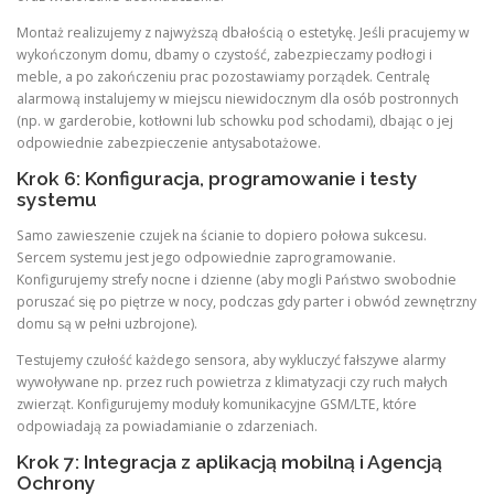
Montaż realizujemy z najwyższą dbałością o estetykę. Jeśli pracujemy w
wykończonym domu, dbamy o czystość, zabezpieczamy podłogi i
meble, a po zakończeniu prac pozostawiamy porządek. Centralę
alarmową instalujemy w miejscu niewidocznym dla osób postronnych
(np. w garderobie, kotłowni lub schowku pod schodami), dbając o jej
odpowiednie zabezpieczenie antysabotażowe.
Krok 6: Konfiguracja, programowanie i testy
systemu
Samo zawieszenie czujek na ścianie to dopiero połowa sukcesu.
Sercem systemu jest jego odpowiednie zaprogramowanie.
Konfigurujemy strefy nocne i dzienne (aby mogli Państwo swobodnie
poruszać się po piętrze w nocy, podczas gdy parter i obwód zewnętrzny
domu są w pełni uzbrojone).
Testujemy czułość każdego sensora, aby wykluczyć fałszywe alarmy
wywoływane np. przez ruch powietrza z klimatyzacji czy ruch małych
zwierząt. Konfigurujemy moduły komunikacyjne GSM/LTE, które
odpowiadają za powiadamianie o zdarzeniach.
Krok 7: Integracja z aplikacją mobilną i Agencją
Ochrony