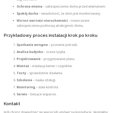
Ochrona mienia
– zabezpieczenie domu przed włamaniem.
Spokój ducha
– świadomość, że dom jest monitorowany.
Wzrost wartości nieruchomości
– nowoczesne
zabezpieczenia podnoszą atrakcyjność domu.
Przykładowy proces instalacji krok po kroku
Spotkanie wstępne
– poznanie potrzeb.
Analiza budynku
– ocena ryzyka.
Projektowanie
– przygotowanie planu.
Montaż
– instalacja kamer i czujników.
Testy
– sprawdzenie działania.
Szkolenie
– nauka obsługi.
Monitoring
– stała kontrola.
Serwis
– bieżące wsparcie.
Kontakt
Jeśli chcesz dowiedzieć się więcej lub umówić na konsultację, skontaktuj