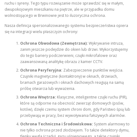
ruchu i syreny. Tego typu rozwiązanie może sprawdzić się w małym,
dwupokojowym mieszkaniu na piętrze, ale w przypadku domu
wolnostojącego w Brwinowie jest to iluzoryczna ochrona.
Nasza definicja spersonalizowanego systemu bezpieczeństwa opiera
się na integracji wielu płaszczyzn ochrony:
Ochrona Obwodowa (Zewnętrzna):
Wykrywanie intruza,
zanim jeszcze podejdzie do okien lub drzwi. Wykorzystujemy
do tego bariery podczerwieni, czujki mikrofalowe oraz
zaawansowaną analitykę obrazu z kamer CCTV.
Ochrona Peryferyjna:
Zabezpieczenie punktów wejścia.
Czujniki magnetyczne (kontaktrony) w oknach, drzwiach,
bramach garażowych i oknach dachowych reagują na samą
próbę otwarcia lub wyważenia.
Ochrona Wnętrza:
Klasyczne, inteligentne czujki ruchu (PIR),
które są odporne na obecność zwierząt domowych (psów,
kotów), dzięki czemu system chroni dom, gdy Państwo śpią lub
przebywają w pracy, bez wywoływania fałszywych alarmów.
Ochrona Techniczna i Środowiskowa:
System alarmowy to
nie tylko ochrona przed złodziejem. To także detektory dymu,
tlenku węgla (czadu), gazu uśpieniowego, a także czujniki