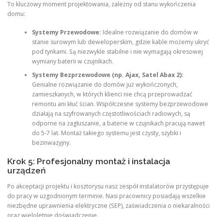
To kluczowy moment projektowania, zależny od stanu wykończenia
domu:
Systemy Przewodowe:
Idealne rozwiązanie do domów w
stanie surowym lub deweloperskim, gdzie kable możemy ukryć
pod tynkami. Są niezwykle stabilne i nie wymagają okresowej
wymiany baterii w czujnikach.
Systemy Bezprzewodowe (np. Ajax, Satel Abax 2):
Genialne rozwiązanie do domów już wykończonych,
zamieszkanych, w których klienci nie chcą przeprowadzać
remontu ani kłuć ścian. Współczesne systemy bezprzewodowe
działają na szyfrowanych częstotliwościach radiowych, są
odporne na zagłuszanie, a baterie w czujnikach pracują nawet
do 5-7 lat. Montaż takiego systemu jest czysty, szybki i
bezinwazyjny.
Krok 5: Profesjonalny montaż i instalacja
urządzeń
Po akceptacji projektu i kosztorysu nasz zespół instalatorów przystępuje
do pracy w uzgodnionym terminie. Nasi pracownicy posiadają wszelkie
niezbędne uprawnienia elektryczne (SEP), zaświadczenia o niekaralności
oraz wieloletnie doświadczenie.