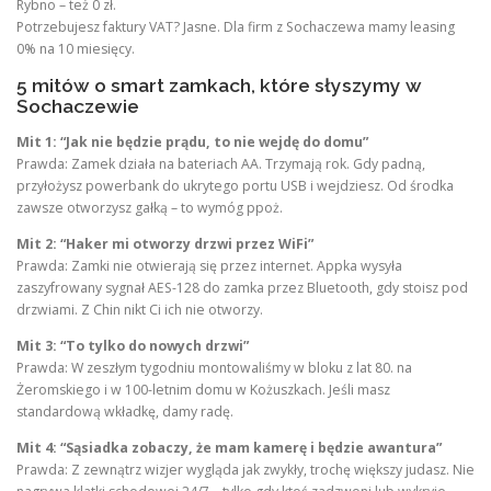
Rybno – też 0 zł.
Potrzebujesz faktury VAT? Jasne. Dla firm z Sochaczewa mamy leasing
0% na 10 miesięcy.
5 mitów o smart zamkach, które słyszymy w
Sochaczewie
Mit 1: “Jak nie będzie prądu, to nie wejdę do domu”
Prawda: Zamek działa na bateriach AA. Trzymają rok. Gdy padną,
przyłożysz powerbank do ukrytego portu USB i wejdziesz. Od środka
zawsze otworzysz gałką – to wymóg ppoż.
Mit 2: “Haker mi otworzy drzwi przez WiFi”
Prawda: Zamki nie otwierają się przez internet. Appka wysyła
zaszyfrowany sygnał AES-128 do zamka przez Bluetooth, gdy stoisz pod
drzwiami. Z Chin nikt Ci ich nie otworzy.
Mit 3: “To tylko do nowych drzwi”
Prawda: W zeszłym tygodniu montowaliśmy w bloku z lat 80. na
Żeromskiego i w 100-letnim domu w Kożuszkach. Jeśli masz
standardową wkładkę, damy radę.
Mit 4: “Sąsiadka zobaczy, że mam kamerę i będzie awantura”
Prawda: Z zewnątrz wizjer wygląda jak zwykły, trochę większy judasz. Nie