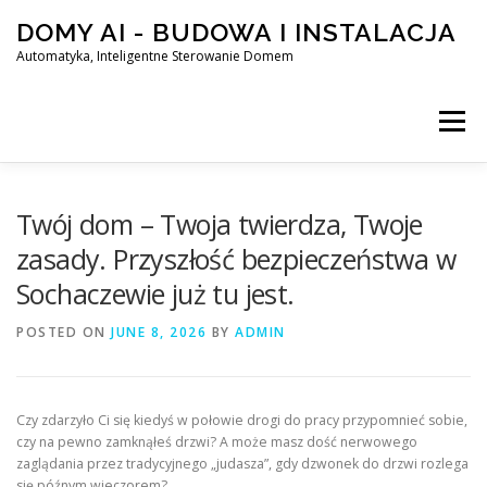
Skip
DOMY AI - BUDOWA I INSTALACJA
to
content
Automatyka, Inteligentne Sterowanie Domem
Menu
HOME
Twój dom – Twoja twierdza, Twoje
zasady. Przyszłość bezpieczeństwa w
Sochaczewie już tu jest.
SMART DOM AI – AUTOMATYKA, INTELIGENTNE STEROWA
POSTED ON
JUNE 8, 2026
BY
ADMIN
BLOG
KONTAKT
Czy zdarzyło Ci się kiedyś w połowie drogi do pracy przypomnieć sobie,
czy na pewno zamknąłeś drzwi? A może masz dość nerwowego
zaglądania przez tradycyjnego „judasza”, gdy dzwonek do drzwi rozlega
się późnym wieczorem?