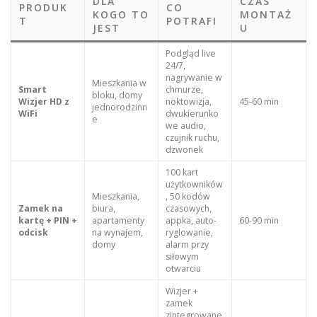
DLA
CZAS
PRODUK
CO
KOGO TO
MONTAŻ
T
POTRAFI
JEST
U
Podgląd live
24/7,
nagrywanie w
Mieszkania w
Smart
chmurze,
bloku, domy
Wizjer HD z
noktowizja,
45-60 min
jednorodzinn
WiFi
dwukierunko
e
we audio,
czujnik ruchu,
dzwonek
100 kart
użytkowników
Mieszkania,
, 50 kodów
Zamek na
biura,
czasowych,
kartę + PIN +
apartamenty
appka, auto-
60-90 min
odcisk
na wynajem,
ryglowanie,
domy
alarm przy
siłowym
otwarciu
Wizjer +
zamek
zintegrowane