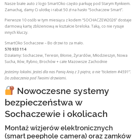
Nasze białe auto z logo SmartOko często parkuję pod Starym Rynkiem.
Zamachaj, damy Ci ulotkę i rabat 50 zł na hasło “Sochaczew Smart”.
Pierwsze 10 osób w tym miesiącu z kodem “SOCHACZEW2026” dostaje
darmową kartę zbliżeniową w kształcie breloka. Taką, co nie rysuje
innych kluczy.
SmartOko Sochaczew – Bo drzwi to za mało.
570 933 114
Działamy: Sochaczew, Teresin, Błonie, Żyrardów, Młodzieszyn, Nowa
Sucha, Iłów, Rybno, Brochów + całe Mazowsze Zachodnie
Jesteśmy lokalni. Jesteś dla nas Panią Anią z 3 piętra, a nie “ticketem #4591”.
Do zobaczenia pod Twoimi drzwiami.
Nowoczesne systemy
bezpieczeństwa w
Sochaczewie i okolicach
Montaż wizjerów elektronicznych
(smart peephole camera) oraz zamków