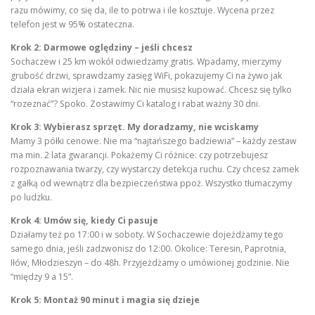
razu mówimy, co się da, ile to potrwa i ile kosztuje. Wycena przez
telefon jest w 95% ostateczna.
Krok 2: Darmowe oględziny – jeśli chcesz
Sochaczew i 25 km wokół odwiedzamy gratis. Wpadamy, mierzymy
grubość drzwi, sprawdzamy zasięg WiFi, pokazujemy Ci na żywo jak
działa ekran wizjera i zamek. Nic nie musisz kupować. Chcesz się tylko
“rozeznać”? Spoko. Zostawimy Ci katalog i rabat ważny 30 dni.
Krok 3: Wybierasz sprzęt. My doradzamy, nie wciskamy
Mamy 3 półki cenowe. Nie ma “najtańszego badziewia” – każdy zestaw
ma min. 2 lata gwarancji. Pokażemy Ci różnice: czy potrzebujesz
rozpoznawania twarzy, czy wystarczy detekcja ruchu. Czy chcesz zamek
z gałką od wewnątrz dla bezpieczeństwa ppoż. Wszystko tłumaczymy
po ludzku.
Krok 4: Umów się, kiedy Ci pasuje
Działamy też po 17:00 i w soboty. W Sochaczewie dojeżdżamy tego
samego dnia, jeśli zadzwonisz do 12:00. Okolice: Teresin, Paprotnia,
Iłów, Młodzieszyn – do 48h. Przyjeżdżamy o umówionej godzinie. Nie
“między 9 a 15”.
Krok 5: Montaż 90 minut i magia się dzieje