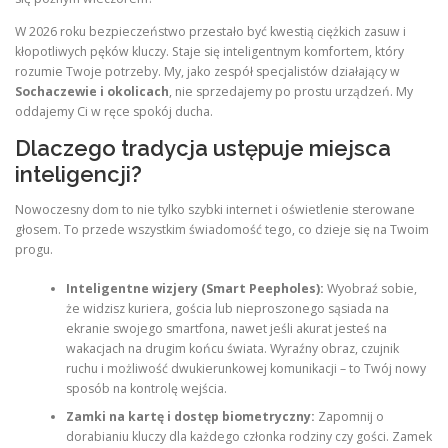
W 2026 roku bezpieczeństwo przestało być kwestią ciężkich zasuw i
kłopotliwych pęków kluczy. Staje się inteligentnym komfortem, który
rozumie Twoje potrzeby. My, jako zespół specjalistów działający w
Sochaczewie i okolicach
, nie sprzedajemy po prostu urządzeń. My
oddajemy Ci w ręce spokój ducha.
Dlaczego tradycja ustępuje miejsca
inteligencji?
Nowoczesny dom to nie tylko szybki internet i oświetlenie sterowane
głosem. To przede wszystkim świadomość tego, co dzieje się na Twoim
progu.
Inteligentne wizjery (Smart Peepholes):
Wyobraź sobie,
że widzisz kuriera, gościa lub nieproszonego sąsiada na
ekranie swojego smartfona, nawet jeśli akurat jesteś na
wakacjach na drugim końcu świata. Wyraźny obraz, czujnik
ruchu i możliwość dwukierunkowej komunikacji – to Twój nowy
sposób na kontrolę wejścia.
Zamki na kartę i dostęp biometryczny:
Zapomnij o
dorabianiu kluczy dla każdego członka rodziny czy gości. Zamek