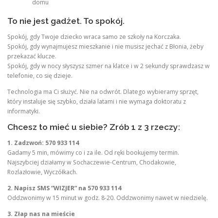
domu
To nie jest gadżet. To spokój.
Spokój, gdy Twoje dziecko wraca samo ze szkoły na Korczaka.
Spokój, gdy wynajmujesz mieszkanie i nie musisz jechać z Błonia, żeby
przekazać klucze.
Spokój, gdy w nocy słyszysz szmer na klatce i w 2 sekundy sprawdzasz w
telefonie, co się dzieje.
Technologia ma Ci służyć. Nie na odwrót. Dlatego wybieramy sprzęt,
który instaluje się szybko, działa latami i nie wymaga doktoratu z
informatyki.
Chcesz to mieć u siebie? Zrób 1 z 3 rzeczy:
1. Zadzwoń: 570 933 114
Gadamy 5 min, mówimy co i za ile. Od ręki bookujemy termin.
Najszybciej działamy w Sochaczewie-Centrum, Chodakowie,
Rozlazłowie, Wyczółkach.
2. Napisz SMS “WIZJER” na 570 933 114
Oddzwonimy w 15 minut w godz. 8-20. Oddzwonimy nawet w niedzielę.
3. Złap nas na mieście