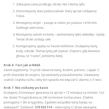
Zabezpieczamy podłogę i drzwi. Nie robimy syfu.
Demontujemy stary judasz/zamek. Stary sprzęt oddajemy
Tobie.
Montujemy wizjer – pasuje w otwór po judaszu 14-58 mm.
Żadnego wiercenia.
Montujemy zamek na kartę – wymieniamy tylko wkładkę i szyldy.
Twoje drzwi zostają całe.
Konfigurujemy appkę na Twoim telefonie. Dodajemy karty,
kody, odciski. Tłumaczymy jak używać. Dopiero gdy kiwniesz
głową, że “czaisz”, jedziemy dalej.
Krok 6: Test jak w NASA
Zanim wyjdziemy: 15 prób otwarcia kartą, kodem, palcem, z appki. 5
prób dzwonka do wizjera. Sprawdzamy powiadomienia. Ustawiamy
czułość czujnika ruchu, żeby kot sąsiada nie włączał Ci alarmu o 3 rano.
Krok 7: Nie znikamy po kasie
Dostajesz 24 miesiące gwarancji na sprzęt + 12 miesięcy na montaż. Coś
nie działa? Przyjeżdżamy w 24h na terenie Sochaczewa. Zdalnie
pomagamy 7 dni w tygodniu. Zgubiłeś wszystkie karty będąc na
wakacjach? Zadzwoń:
570 933 114
– otworzymy Ci drzwi awaryjnie.