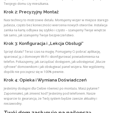
Twojego domu czy mieszkania.
Krok 2: Precyzyjny Montaż
Nasi technicy to mistrzowie detalu. Montujemy wizjer w miejsce starego
judasza, często bez konieczności wiercenia nowych otworów. Instalacja
zamka na kartę odbywa się szybko i czysto – szanujemy Twoje wnętrze
tak samo, jak szanujemy Twoje bezpieczeństwo.
Krok 3: Konfiguracja i „Lekcja Obsługi”
Sprzęt działa? Teraz czas na magię. Pomagamy Ci pobrać aplikację,
sparować ją z domowym Wi-Fi i skonfigurować powiadomienia na
telefon. Pokazujemy, jak zarządzać dostępem, jak udostępniać „klucze
cyfrowe” domownikom i jak obsługiwać panel wizjera. Nie wyjdziemy,
dopóki nie poczujesz się w 100% pewnie.
Krok 4: Opieka i Wymiana Doświadczeń
Jesteśmy dostępni dla Ciebie również po montażu. Masz pytanie?
Zapomniałeś, jak zmienić kod? Jesteśmy pod telefonem. Nasze
wsparcie to gwarancja, że Twój system będzie zawsze aktualny i
niezawodny.
Twój dom zasługuje na najlepszą