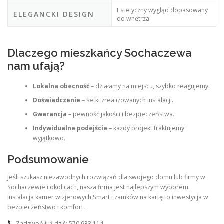
Estetyczny wygląd dopasowany
ELEGANCKI DESIGN
do wnętrza
Dlaczego mieszkańcy Sochaczewa
nam ufają?
Lokalna obecność
– działamy na miejscu, szybko reagujemy.
Doświadczenie
– setki zrealizowanych instalacji.
Gwarancja
– pewność jakości i bezpieczeństwa.
Indywidualne podejście
– każdy projekt traktujemy
wyjątkowo.
Podsumowanie
Jeśli szukasz niezawodnych rozwiązań dla swojego domu lub firmy w
Sochaczewie i okolicach, nasza firma jest najlepszym wyborem.
Instalacja kamer wizjerowych Smart i zamków na kartę to inwestycja w
bezpieczeństwo i komfort.
Zadzwoń już dziś: 570 933 114