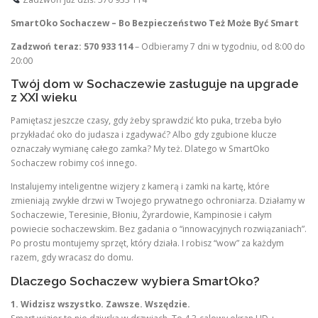
SmartOko Sochaczew – Bo Bezpieczeństwo Też Może Być Smart
Zadzwoń teraz: 570 933 114
– Odbieramy 7 dni w tygodniu, od 8:00 do
20:00
Twój dom w Sochaczewie zasługuje na upgrade
z XXI wieku
Pamiętasz jeszcze czasy, gdy żeby sprawdzić kto puka, trzeba było
przykładać oko do judasza i zgadywać? Albo gdy zgubione klucze
oznaczały wymianę całego zamka? My też. Dlatego w SmartOko
Sochaczew robimy coś innego.
Instalujemy inteligentne wizjery z kamerą i zamki na kartę, które
zmieniają zwykłe drzwi w Twojego prywatnego ochroniarza. Działamy w
Sochaczewie, Teresinie, Błoniu, Żyrardowie, Kampinosie i całym
powiecie sochaczewskim. Bez gadania o “innowacyjnych rozwiązaniach”.
Po prostu montujemy sprzęt, który działa. I robisz “wow” za każdym
razem, gdy wracasz do domu.
Dlaczego Sochaczew wybiera SmartOko?
1. Widzisz wszystko. Zawsze. Wszędzie.