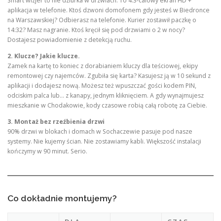
Smart wizjer to nie dziurka w drzwiach. To 4.3-calowy ekran HD +
aplikacja w telefonie. Ktoś dzwoni domofonem gdy jesteś w Biedronce
na Warszawskiej? Odbierasz na telefonie. Kurier zostawił paczkę o
14:32? Masz nagranie. Ktoś kręcił się pod drzwiami o 2 w nocy?
Dostajesz powiadomienie z detekcją ruchu.
2. Klucze? Jakie klucze.
Zamek na kartę to koniec z dorabianiem kluczy dla teściowej, ekipy
remontowej czy najemców. Zgubiła się karta? Kasujesz ją w 10 sekund z
aplikacji i dodajesz nową. Możesz też wpuszczać gości kodem PIN,
odciskim palca lub… z kanapy, jednym kliknięciem. A gdy wynajmujesz
mieszkanie w Chodakowie, kody czasowe robią całą robotę za Ciebie.
3. Montaż bez rzeźbienia drzwi
90% drzwi w blokach i domach w Sochaczewie pasuje pod nasze
systemy. Nie kujemy ścian. Nie zostawiamy kabli. Większość instalacji
kończymy w 90 minut. Serio.
Co dokładnie montujemy?