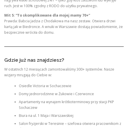
nagrywa klatki schodowej 24/7 – tylko gdy ktoś zadzwoni lub wykryje
ruch. Jest w 100% zgodny z RODO do użytku prywatnego.
Mit 5: “To skomplikowane dla mojej mamy 70+”
Prawda: Babcia Jadzia z Chodakowa ma nasz zestaw. Otwiera drzwi
kartą jak w Biedronce. A wnuki w Warszawie dostają powiadomienie, że
bezpiecznie wróciła do domu.
Gdzie już nas znajdziesz?
W ostatnich 12 miesiącach zamontowaliśmy 300+ systemów. Nasze
wizjery mrugają do Ciebie w:
Osiedle Victoria w Sochaczewie
Domy jednorodzinne w Żukowie i Czerwonce
Apartamenty na wynajem krótkoterminowy przy stacji PKP
Sochaczew
Biura na ul. 1 Maja i Warszawskiej
Salon fryzjerski w Teresinie – szefowa otwiera pracownikom z