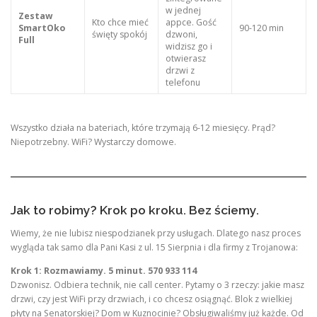
w jednej
Zestaw
Kto chce mieć
appce. Gość
SmartOko
90-120 min
święty spokój
dzwoni,
Full
widzisz go i
otwierasz
drzwi z
telefonu
Wszystko działa na bateriach, które trzymają 6-12 miesięcy. Prąd?
Niepotrzebny. WiFi? Wystarczy domowe.
Jak to robimy? Krok po kroku. Bez ściemy.
Wiemy, że nie lubisz niespodzianek przy usługach. Dlatego nasz proces
wygląda tak samo dla Pani Kasi z ul. 15 Sierpnia i dla firmy z Trojanowa:
Krok 1: Rozmawiamy. 5 minut. 570 933 114
Dzwonisz. Odbiera technik, nie call center. Pytamy o 3 rzeczy: jakie masz
drzwi, czy jest WiFi przy drzwiach, i co chcesz osiągnąć. Blok z wielkiej
płyty na Senatorskiej? Dom w Kuznocinie? Obsługiwaliśmy już każde. Od