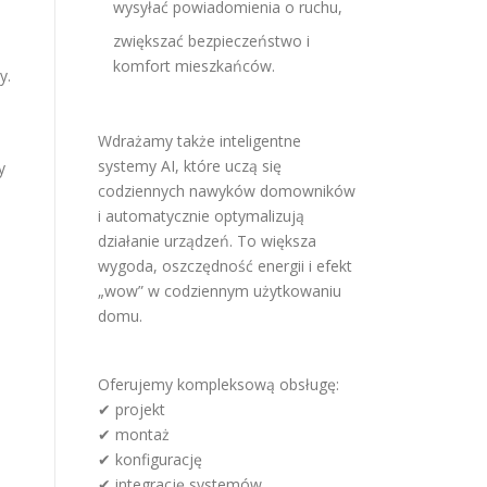
wysyłać powiadomienia o ruchu,
zwiększać bezpieczeństwo i
komfort mieszkańców.
y.
Wdrażamy także inteligentne
systemy AI, które uczą się
y
codziennych nawyków domowników
i automatycznie optymalizują
działanie urządzeń. To większa
wygoda, oszczędność energii i efekt
„wow” w codziennym użytkowaniu
domu.
Oferujemy kompleksową obsługę:
✔ projekt
✔ montaż
✔ konfigurację
✔ integrację systemów