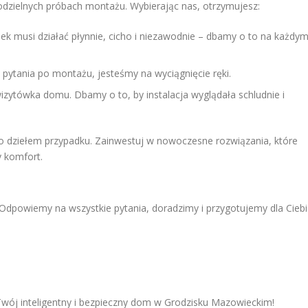
odzielnych próbach montażu. Wybierając nas, otrzymujesz:
k musi działać płynnie, cicho i niezawodnie – dbamy o to na każdy
ł pytania po montażu, jesteśmy na wyciągnięcie ręki.
izytówka domu. Dbamy o to, by instalacja wyglądała schludnie i
o dziełem przypadku. Zainwestuj w nowoczesne rozwiązania, które
 komfort.
Odpowiemy na wszystkie pytania, doradzimy i przygotujemy dla Cieb
wój inteligentny i bezpieczny dom w Grodzisku Mazowieckim!