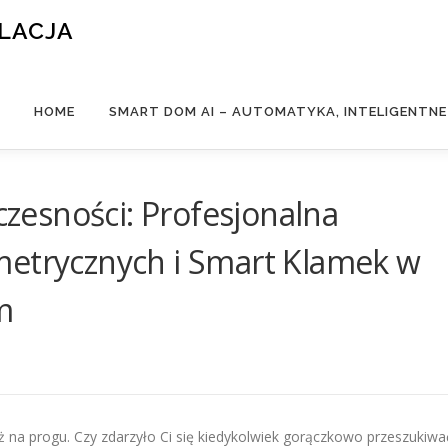
ALACJA
HOME
SMART DOM AI – AUTOMATYKA, INTELIGENTN
esności: Profesjonalna
metrycznych i Smart Klamek w
m
ż na progu. Czy zdarzyło Ci się kiedykolwiek gorączkowo przeszukiwa