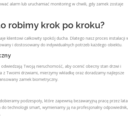
wać alarm lub uruchamiać monitoring w chwili, gdy zamek zostaje
 to robimy krok po kroku?
aje klientowi całkowity spokój ducha. Dlatego nasz proces instalacji 
kowany i dostosowany do indywidualnych potrzeb każdego obiektu.
czny
i odwiedzają Twoją nieruchomość, aby ocenić obecny stan drzwi i
z Twoimi drzwiami, mierzymy wkładkę oraz doradzamy najlepsze
awansowany zamek biometryczny.
 dobieramy podzespoły, które zapewnią bezawaryjną pracę przez lata
a do technologii smart, wymieniamy ją na profesjonalny odpowiednik,
.