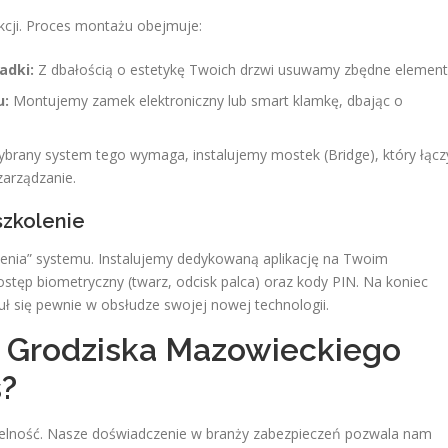
cji. Proces montażu obejmuje:
adki:
Z dbałością o estetykę Twoich drzwi usuwamy zbędne element
u:
Montujemy zamek elektroniczny lub smart klamkę, dbając o
wybrany system tego wymaga, instalujemy mostek (Bridge), który łącz
zarządzanie.
szkolenie
ienia” systemu. Instalujemy dedykowaną aplikację na Twoim
stęp biometryczny (twarz, odcisk palca) oraz kody PIN. Na koniec
ł się pewnie w obsłudze swojej nowej technologii.
 Grodziska Mazowieckiego
s?
etelność. Nasze doświadczenie w branży zabezpieczeń pozwala nam