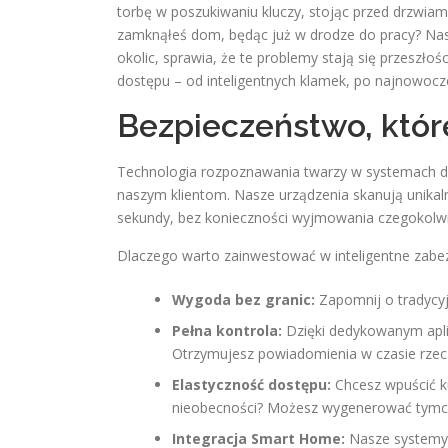
torbę w poszukiwaniu kluczy, stojąc przed drzwia
zamknąłeś dom, będąc już w drodze do pracy? Nasz
okolic, sprawia, że te problemy stają się przeszł
dostępu – od inteligentnych klamek, po najnowocz
Bezpieczeństwo, któr
Technologia rozpoznawania twarzy w systemach dom
naszym klientom. Nasze urządzenia skanują unikal
sekundy, bez konieczności wyjmowania czegokolwie
Dlaczego warto zainwestować w inteligentne zabe
Wygoda bez granic:
Zapomnij o tradycyjn
Pełna kontrola:
Dzięki dedykowanym apli
Otrzymujesz powiadomienia w czasie rzec
Elastyczność dostępu:
Chcesz wpuścić k
nieobecności? Możesz wygenerować tymcz
Integracja Smart Home:
Nasze systemy 