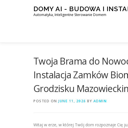
Skip
DOMY AI - BUDOWA I INST
to
Automatyka, Inteligentne Sterowanie Domem
content
Twoja Brama do Nowocz
Instalacja Zamków Bio
Grodzisku Mazowiecki
POSTED ON
JUNE 11, 2026
BY
ADMIN
Witaj w erze, w której Twój dom rozpoznaje Cię ju