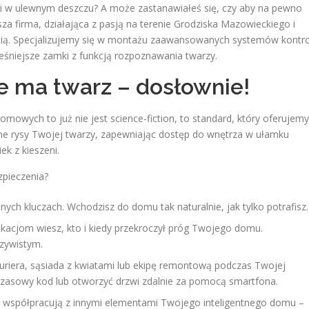
mi w ulewnym deszczu? A może zastanawiałeś się, czy aby na pewno
a firma, działająca z pasją na terenie Grodziska Mazowieckiego i
ością. Specjalizujemy się w montażu zaawansowanych systemów kontro
eśniejsze zamki z funkcją rozpoznawania twarzy.
e ma twarz – dosłownie!
owych to już nie jest science-fiction, to standard, który oferujemy
ne rysy Twojej twarzy, zapewniając dostęp do wnętrza w ułamku
k z kieszeni.
zpieczenia?
ych kluczach. Wchodzisz do domu tak naturalnie, jak tylko potrafisz.
kacjom wiesz, kto i kiedy przekroczył próg Twojego domu.
zywistym.
uriera, sąsiada z kwiatami lub ekipę remontową podczas Twojej
asowy kod lub otworzyć drzwi zdalnie za pomocą smartfona.
współpracują z innymi elementami Twojego inteligentnego domu –