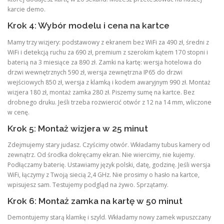
karcie demo.
Krok 4: Wybór modelu i cena na kartce
Mamy trzy wizjery: podstawowy z ekranem bez WiFi za 490 zł, średni z
WiFi i detekcją ruchu za 690 zł, premium z szerokim kątem 170 stopni i
baterią na 3 miesiące za 890 zł. Zamki na kartę: wersja hotelowa do
drzwi wewnętrznych 590 zł, wersja zewnętrzna IP65 do drzwi
wejściowych 850 zł, wersja z klamką i kodem awaryjnym 990 zł. Montaż
wizjera 180 zł, montaż zamka 280 zł. Piszemy sumę na kartce. Bez
drobnego druku. Jeśli trzeba rozwiercić otwór z 12 na 14 mm, wliczone
w cenę.
Krok 5: Montaż wizjera w 25 minut
Zdejmujemy stary judasz. Czyścimy otwór. Wkładamy tubus kamery od
zewnątrz. Od środka dokręcamy ekran. Nie wiercimy, nie kujemy.
Podłączamy baterię. Ustawiamy język polski, datę, godzinę. Jeśli wersja
WiFi, łączymy z Twoją siecią 2,4 GHz. Nie prosimy o hasło na kartce,
wpisujesz sam. Testujemy podgląd na żywo. Sprzątamy.
Krok 6: Montaż zamka na kartę w 50 minut
Demontujemy starą klamkę i szyld. Wkładamy nowy zamek wpuszczany