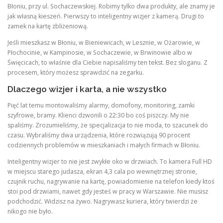
Błoniu, przy ul. Sochaczewskiej. Robimy tylko dwa produkty, ale znamy je
jak własną kieszeń. Pierwszy to inteligentny wizjer z kamerą. Drugi to
zamek na kartę zbliżeniową.
Jeśli mieszkasz w Błoniu, w Bieniewicach, w Lesznie, w Ożarowie, w
Płochocinie, w Kampinosie, w Sochaczewie, w Brwinowie albo w
Święcicach, to właśnie dla Ciebie napisaliśmy ten tekst. Bez sloganu. Z
procesem, który możesz sprawdzić na zegarku.
Dlaczego wizjer i karta, a nie wszystko
Pięć lat temu montowaliśmy alarmy, domofony, monitoring, zamki
szyfrowe, bramy. Klienci dzwonili o 22:30 bo coś piszczy. My nie
spaliśmy. Zrozumieliśmy, że specjalizacja to nie moda, to szacunek do
czasu. Wybraliśmy dwa urządzenia, które rozwiązują 90 procent
codziennych problemów w mieszkaniach i małych firmach w Błoniu.
Inteligentny wizjer to nie jest zwykłe oko w drzwiach. To kamera Full HD
w miejscu starego judasza, ekran 4,3 cala po wewnętrznej stronie,
czujnik ruchu, nagrywanie na kartę, powiadomienie na telefon kiedy ktoś
stoi pod drzwiami, nawet gdy jesteś w pracy w Warszawie. Nie musisz
podchodzić. Widzisz na żywo. Nagrywasz kuriera, który twierdzi że
nikogo nie było.