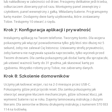
lub nakładkowy w zależności od drzwi. Frezujemy delikatnie jeśli trzeba,
odkurzaczem zbieramy pył od razu. Montujemy panel zewnętrzny z
czytnikiem, panel wewnętrzny z gałką. Wkładamy baterie. Programujemy
kartę master. Dodajemy dwie karty użytkownika, które zostawiamy
Tobie. Testujemy 10 otwarć z rzędu.
Krok 7: Konfiguracja aplikacji i prywatność
Instalujemy aplikację na Twoim telefonie. Tworzymy konto. Dla wizjera
pokazujemy jak włączyć powiadomienia tylko gdy ktoś stoi dłużej niż 5
sekund, żeby nie zalewał Cię listonosz. Ustawiamy strefę prywatności,
żeby kamera nie nagrywała sąsiada naprzeciwko, tylko wycinek przed
Twoimi drzwiami. Dla zamka pokazujemy jak dodać kartę dla sprzątaczki,
jak ustawić ważność karty do 31 grudnia, jak skasować kartę po
zgubieniu. Wszystko robimy przy Tobie, nie zabieramy danych.
Krok 8: Szkolenie domowników
Uczymy jak ładować wizjer, raz na 2-3 miesiące przez USB-C.
Pokazujemy gdzie jest przycisk reset. Dla zamka pokazujemy jak
otworzyć awaryjnie kluczem mechanicznym, gdzie schować klucz, jak
wymienić baterie raz w roku. Dajemy laminowaną instrukcję z dużymi
literami. Dla seniorów w Błoniu drukujemy instrukcję z numerem 570 933
114 na lodówkę.