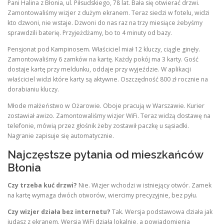
Pani Halina z Błonia, ul. Piłsudskiego, 78 lat. Bała się otwierać drzwi.
Zamontowaliśmy wizjer z dużym ekranem. Teraz siedzi w fotelu, widzi
kto dzwoni, nie wstaje. Dzwoni do nas raz na trzy miesiące żebyśmy
sprawdzili baterię. Przyjeżdżamy, bo to 4 minuty od bazy.
Pensjonat pod Kampinosem. Właściciel miał 12 kluczy, ciągle ginęły.
Zamontowaliśmy 6 zamków na kartę. Każdy pokój ma 3 karty. Gość
dostaje kartę przy meldunku, oddaje przy wyjeździe. W aplikacji
właściciel widzi które karty są aktywne. Oszczędność 800 zł rocznie na
dorabianiu kluczy.
Młode małżeństwo w Ożarowie. Oboje pracują w Warszawie. Kurier
zostawiał awizo. Zamontowaliśmy wizjer WiFi. Teraz widzą dostawę na
telefonie, mówią przez głośnik żeby zostawił paczkę u sąsiadki.
Nagranie zapisuje się automatycznie.
Najczęstsze pytania od mieszkańców
Błonia
Czy trzeba kuć drzwi?
Nie. Wizjer wchodzi w istniejący otwór. Zamek
na kartę wymaga dwóch otworów, wiercimy precyzyjnie, bez pyłu.
Czy wizjer działa bez internetu?
Tak. Wersja podstawowa działa jak
judasz z ekranem. Wersja WiFi działa lokalnie, a powiadomienia