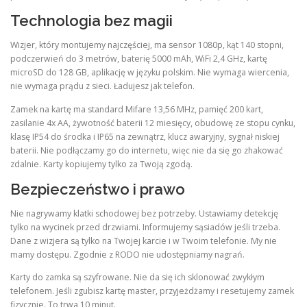
Technologia bez magii
Wizjer, który montujemy najczęściej, ma sensor 1080p, kąt 140 stopni,
podczerwień do 3 metrów, baterię 5000 mAh, WiFi 2,4 GHz, kartę
microSD do 128 GB, aplikację w języku polskim. Nie wymaga wiercenia,
nie wymaga prądu z sieci. Ładujesz jak telefon.
Zamek na kartę ma standard Mifare 13,56 MHz, pamięć 200 kart,
zasilanie 4x AA, żywotność baterii 12 miesięcy, obudowę ze stopu cynku,
klasę IP54 do środka i IP65 na zewnątrz, klucz awaryjny, sygnał niskiej
baterii. Nie podłączamy go do internetu, więc nie da się go zhakować
zdalnie. Karty kopiujemy tylko za Twoją zgodą.
Bezpieczeństwo i prawo
Nie nagrywamy klatki schodowej bez potrzeby. Ustawiamy detekcję
tylko na wycinek przed drzwiami. Informujemy sąsiadów jeśli trzeba.
Dane z wizjera są tylko na Twojej karcie i w Twoim telefonie. My nie
mamy dostępu. Zgodnie z RODO nie udostępniamy nagrań.
Karty do zamka są szyfrowane. Nie da się ich sklonować zwykłym
telefonem. Jeśli zgubisz kartę master, przyjeżdżamy i resetujemy zamek
fizycznie. To trwa 10 minut.