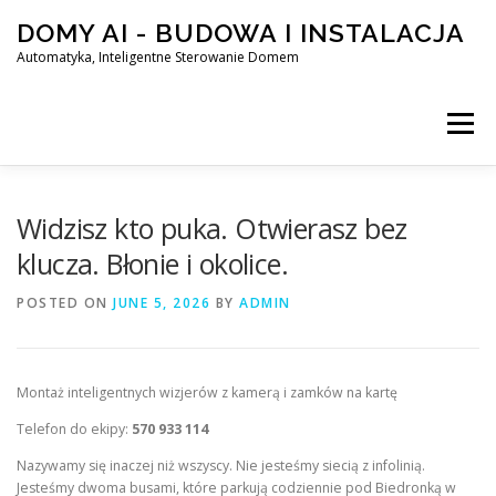
Skip
DOMY AI - BUDOWA I INSTALACJA
to
content
Automatyka, Inteligentne Sterowanie Domem
Menu
HOME
Widzisz kto puka. Otwierasz bez
klucza. Błonie i okolice.
SMART DOM AI – AUTOMATYKA, INTELIGENTNE STEROWA
POSTED ON
JUNE 5, 2026
BY
ADMIN
BLOG
KONTAKT
Montaż inteligentnych wizjerów z kamerą i zamków na kartę
Telefon do ekipy:
570 933 114
Nazywamy się inaczej niż wszyscy. Nie jesteśmy siecią z infolinią.
Jesteśmy dwoma busami, które parkują codziennie pod Biedronką w