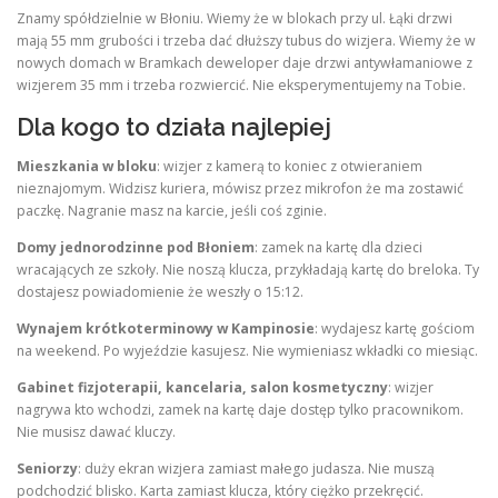
Znamy spółdzielnie w Błoniu. Wiemy że w blokach przy ul. Łąki drzwi
mają 55 mm grubości i trzeba dać dłuższy tubus do wizjera. Wiemy że w
nowych domach w Bramkach deweloper daje drzwi antywłamaniowe z
wizjerem 35 mm i trzeba rozwiercić. Nie eksperymentujemy na Tobie.
Dla kogo to działa najlepiej
Mieszkania w bloku
: wizjer z kamerą to koniec z otwieraniem
nieznajomym. Widzisz kuriera, mówisz przez mikrofon że ma zostawić
paczkę. Nagranie masz na karcie, jeśli coś zginie.
Domy jednorodzinne pod Błoniem
: zamek na kartę dla dzieci
wracających ze szkoły. Nie noszą klucza, przykładają kartę do breloka. Ty
dostajesz powiadomienie że weszły o 15:12.
Wynajem krótkoterminowy w Kampinosie
: wydajesz kartę gościom
na weekend. Po wyjeździe kasujesz. Nie wymieniasz wkładki co miesiąc.
Gabinet fizjoterapii, kancelaria, salon kosmetyczny
: wizjer
nagrywa kto wchodzi, zamek na kartę daje dostęp tylko pracownikom.
Nie musisz dawać kluczy.
Seniorzy
: duży ekran wizjera zamiast małego judasza. Nie muszą
podchodzić blisko. Karta zamiast klucza, który ciężko przekręcić.