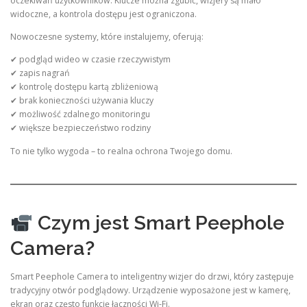
oczekiwań użytkowników. Klucze można zgubić, wizjery są mało
widoczne, a kontrola dostępu jest ograniczona.
Nowoczesne systemy, które instalujemy, oferują:
✔ podgląd wideo w czasie rzeczywistym
✔ zapis nagrań
✔ kontrolę dostępu kartą zbliżeniową
✔ brak konieczności używania kluczy
✔ możliwość zdalnego monitoringu
✔ większe bezpieczeństwo rodziny
To nie tylko wygoda – to realna ochrona Twojego domu.
Czym jest Smart Peephole
Camera?
Smart Peephole Camera to inteligentny wizjer do drzwi, który zastępuje
tradycyjny otwór podglądowy. Urządzenie wyposażone jest w kamerę,
ekran oraz często funkcję łączności Wi-Fi.