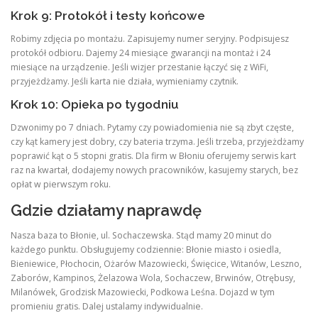
Krok 9: Protokół i testy końcowe
Robimy zdjęcia po montażu. Zapisujemy numer seryjny. Podpisujesz
protokół odbioru. Dajemy 24 miesiące gwarancji na montaż i 24
miesiące na urządzenie. Jeśli wizjer przestanie łączyć się z WiFi,
przyjeżdżamy. Jeśli karta nie działa, wymieniamy czytnik.
Krok 10: Opieka po tygodniu
Dzwonimy po 7 dniach. Pytamy czy powiadomienia nie są zbyt częste,
czy kąt kamery jest dobry, czy bateria trzyma. Jeśli trzeba, przyjeżdżamy
poprawić kąt o 5 stopni gratis. Dla firm w Błoniu oferujemy serwis kart
raz na kwartał, dodajemy nowych pracowników, kasujemy starych, bez
opłat w pierwszym roku.
Gdzie działamy naprawdę
Nasza baza to Błonie, ul. Sochaczewska. Stąd mamy 20 minut do
każdego punktu. Obsługujemy codziennie: Błonie miasto i osiedla,
Bieniewice, Płochocin, Ożarów Mazowiecki, Święcice, Witanów, Leszno,
Zaborów, Kampinos, Żelazowa Wola, Sochaczew, Brwinów, Otrębusy,
Milanówek, Grodzisk Mazowiecki, Podkowa Leśna. Dojazd w tym
promieniu gratis. Dalej ustalamy indywidualnie.