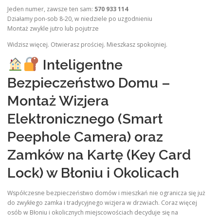
Jeden numer, zawsze ten sam:
570 933 114
Działamy pon-sob 8-20, w niedziele po uzgodnieniu
Montaż zwykle jutro lub pojutrze
Widzisz więcej. Otwierasz prościej. Mieszkasz spokojniej.
Inteligentne
Bezpieczeństwo Domu –
Montaż Wizjera
Elektronicznego (Smart
Peephole Camera) oraz
Zamków na Kartę (Key Card
Lock) w Błoniu i Okolicach
Współczesne bezpieczeństwo domów i mieszkań nie ogranicza się już
do zwykłego zamka i tradycyjnego wizjera w drzwiach. Coraz więcej
osób w Błoniu i okolicznych miejscowościach decyduje się na