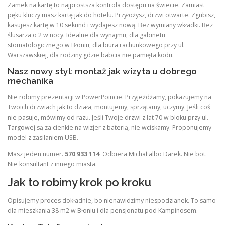
Zamek na kartę to najprostsza kontrola dostępu na świecie. Zamiast
pęku kluczy masz kartę jak do hotelu. Przyłożysz, drzwi otwarte. Zgubisz,
kasujesz kartę w 10 sekund i wydajesz nową. Bez wymiany wkładki. Bez
ślusarza o 2 w nocy. Idealne dla wynajmu, dla gabinetu
stomatologicznego w Błoniu, dla biura rachunkowego przy ul.
Warszawskiej, dla rodziny gdzie babcia nie pamięta kodu.
Nasz nowy styl: montaż jak wizyta u dobrego
mechanika
Nie robimy prezentacji w PowerPoincie. Przyjeżdżamy, pokazujemy na
Twoich drzwiach jak to działa, montujemy, sprzątamy, uczymy. Jeśli coś
nie pasuje, mówimy od razu. Jeśli Twoje drzwi z lat 70 w bloku przy ul.
Targowej są za cienkie na wizjer z baterią, nie wciskamy. Proponujemy
model z zasilaniem USB.
Masz jeden numer.
570 933 114
. Odbiera Michał albo Darek. Nie bot.
Nie konsultant z innego miasta.
Jak to robimy krok po kroku
Opisujemy proces dokładnie, bo nienawidzimy niespodzianek. To samo
dla mieszkania 38 m2 w Błoniu i dla pensjonatu pod Kampinosem.