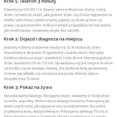
Krok 1: Telefon 3 minuty
Dzwonisz na 570 933 114. Pytamy: adres w Błoniu lub okolicy, rodzaj
drzwi, czy masz już wizjer, jaka grubość drzwi, czy chcesz nagrywanie na
telefon. Jeśli chcesz zamek na kartę, pytamy czy drzwi są lewe czy
prawe, czy jest domofon. W 90 procentach przypadków od razu wiemy
jaki model pasuje. Umawiamy wizytę. Bez zaliczek.
Krok 2: Dojazd i diagnoza na miejscu
Jesteśmy w Błoniu codziennie między 9 a 18. W okolice do 20 km
dojeżdżamy w 48 godzin. Przyjeżdżamy z walizką demo. Mierzymy
średnicę otworu na wizjer, standard to 14 do 28 mm. Mierzymy grubość
drzwi, standard to 35 do 110 mm. Sprawdzamy czy jest miejsce na ekran
od środka, czy nie koliduje z klamką. Dla zamka na kartę sprawdzamy
rozstaw, typ wkładki, czy ościeżnica jest prosta. Robimy zdjęcie.
Wszystko trwa 15 minut.
Krok 3: Pokaz na żywo
Nie pokazujemy katalogu. Wyciągamy wizjer, wkładamy w Twoje drzwi
na sucho, włączamy. Widzisz obraz swojego korytarza. Pokazujemy jak
działa czujnik ruchu, jak nagrywa w nocy w podczerwieni. Dla zamka
przykładamy kartę, słyszysz kliknięcie. Pokazujemy aplikację TTLock, w
której dodajesz kartę w 20 sekund. Możesz przetestować na naszej