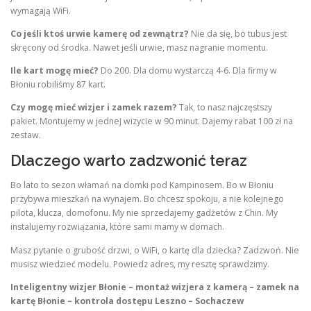
wymagają WiFi.
Co jeśli ktoś urwie kamerę od zewnątrz?
Nie da się, bo tubus jest
skręcony od środka. Nawet jeśli urwie, masz nagranie momentu.
Ile kart mogę mieć?
Do 200. Dla domu wystarczą 4-6. Dla firmy w
Błoniu robiliśmy 87 kart.
Czy mogę mieć wizjer i zamek razem?
Tak, to nasz najczęstszy
pakiet. Montujemy w jednej wizycie w 90 minut. Dajemy rabat 100 zł na
zestaw.
Dlaczego warto zadzwonić teraz
Bo lato to sezon włamań na domki pod Kampinosem. Bo w Błoniu
przybywa mieszkań na wynajem. Bo chcesz spokoju, a nie kolejnego
pilota, klucza, domofonu. My nie sprzedajemy gadżetów z Chin. My
instalujemy rozwiązania, które sami mamy w domach.
Masz pytanie o grubość drzwi, o WiFi, o kartę dla dziecka? Zadzwoń. Nie
musisz wiedzieć modelu. Powiedz adres, my resztę sprawdzimy.
Inteligentny wizjer Błonie – montaż wizjera z kamerą – zamek na
kartę Błonie – kontrola dostępu Leszno – Sochaczew