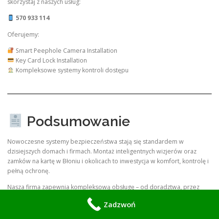
skorzystaj z naszych usług:
570 933 114
Oferujemy:
Smart Peephole Camera Installation
Key Card Lock Installation
Kompleksowe systemy kontroli dostępu
Podsumowanie
Nowoczesne systemy bezpieczeństwa stają się standardem w
dzisiejszych domach i firmach. Montaż inteligentnych wizjerów oraz
zamków na kartę w Błoniu i okolicach to inwestycja w komfort, kontrolę i
pełną ochronę.
Nasza firma zapewnia kompleksową obsługę – od doradztwa, przez
instalację, aż po serwis.
Zadzwoń
Zadzwoń: 570 933 114 i umów montaż już dziś!