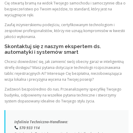
Cię otwartą bramą na widok Twojego samochodu i samoczynnie dba o
bezpieczeństwo po Twoim wjeździe, to standard, który jest na
wyciągnięcie ręki.
Zaufaj inżynierskiemu podejściu, certyfikowanym technologiom i
zespołowi profesjonalistów, którzy nie uznają kompromisów w kwestii
jakości wykonania.
Skontaktuj się z naszym ekspertem ds.
automatyki i systemów smart
Chcesz dowiedzieć się, jak zamienić swój obecny garaż w inteligentną
strefę dostępu? Masz pytania dotyczące technologii rozpoznawania
tablic rejestracyjnych AI? Interesuje Cię bezpłatna, niezobowiązująca
wizja lokalna i precyzyjna wycena na Twojej posesji?
Zadzwoń bezpośrednio do nas. Przeanalizujemy specyfikę Twojego
budynku, odpowiemy na wszelkie pytania techniczne i stworzymy
system dopasowany idealnie do Twojego stylu życia.
Infolinia Techniczno-Handlowa:
570 933 114