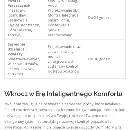
Powiat
Pełen profil usług:
Piaseczyński
Audyt,
(Piaseczno,
Projektowanie 3D,
Józefosław,
Montaż, Integracja
Do 24 godzin
Lesznowola,
Smart Home,
Chylice, Konstancin,
Konserwacja,
Góra Kalwaria,
Serwis
Tarczyn)
Autoryzowany
Sąsiednie
Projektowanie oraz
Dzielnice i
zaawansowany
Powiaty
montaż
(Warszawa-Wawer,
Do 36 godzin
zintegrowanych
Wilanów, Ursynów,
systemów kontroli
Raszyn, Otwock,
dostępu pojazdów
Karczew)
Wkrocz w Erę Inteligentnego Komfortu
Twój dom zasługuje na rozwiązania najwyższej próby, które uwalniają
Cię od codziennych, powtarzalnych czynności, gwarantując jednocześnie
bezwzględne bezpieczeństwo Twojej rodzinie i Twojemu mieniu.
Inteligentny system automatyki garażowej i kontroli pojazdów to
inwestycja, która redefiniuje pojęcie luksusu i wygody. Dom, który wita