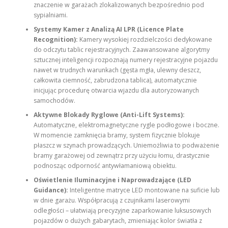
znaczenie w garażach zlokalizowanych bezpośrednio pod
sypialniami.
Systemy Kamer z Analizą AI LPR (Licence Plate
Recognition):
Kamery wysokiej rozdzielczości dedykowane
do odczytu tablic rejestracyjnych. Zaawansowane algorytmy
sztucznej inteligencji rozpoznają numery rejestracyjne pojazdu
nawet w trudnych warunkach (gęsta mgła, ulewny deszcz,
całkowita ciemność, zabrudzona tablica), automatycznie
inicjując procedurę otwarcia wjazdu dla autoryzowanych
samochodów.
Aktywne Blokady Ryglowe (Anti-Lift Systems):
Automatyczne, elektromagnetyczne rygle podłogowe i boczne.
W momencie zamknięcia bramy, system fizycznie blokuje
płaszcz w szynach prowadzących. Uniemożliwia to podważenie
bramy garażowej od zewnątrz przy użyciu łomu, drastycznie
podnosząc odporność antywłamaniową obiektu.
Oświetlenie Iluminacyjne i Naprowadzające (LED
Guidance):
Inteligentne matryce LED montowane na suficie lub
w dnie garażu. Współpracują z czujnikami laserowymi
odległości – ułatwiają precyzyjne zaparkowanie luksusowych
pojazdów o dużych gabarytach, zmieniając kolor światła z