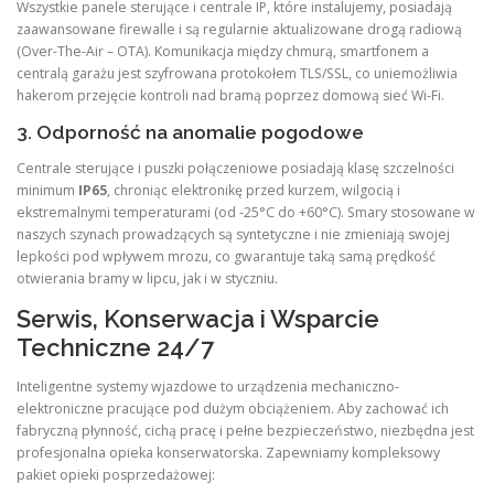
Wszystkie panele sterujące i centrale IP, które instalujemy, posiadają
zaawansowane firewalle i są regularnie aktualizowane drogą radiową
(Over-The-Air – OTA). Komunikacja między chmurą, smartfonem a
centralą garażu jest szyfrowana protokołem TLS/SSL, co uniemożliwia
hakerom przejęcie kontroli nad bramą poprzez domową sieć Wi-Fi.
3. Odporność na anomalie pogodowe
Centrale sterujące i puszki połączeniowe posiadają klasę szczelności
minimum
IP65
, chroniąc elektronikę przed kurzem, wilgocią i
ekstremalnymi temperaturami (od -25°C do +60°C). Smary stosowane w
naszych szynach prowadzących są syntetyczne i nie zmieniają swojej
lepkości pod wpływem mrozu, co gwarantuje taką samą prędkość
otwierania bramy w lipcu, jak i w styczniu.
Serwis, Konserwacja i Wsparcie
Techniczne 24/7
Inteligentne systemy wjazdowe to urządzenia mechaniczno-
elektroniczne pracujące pod dużym obciążeniem. Aby zachować ich
fabryczną płynność, cichą pracę i pełne bezpieczeństwo, niezbędna jest
profesjonalna opieka konserwatorska. Zapewniamy kompleksowy
pakiet opieki posprzedażowej: