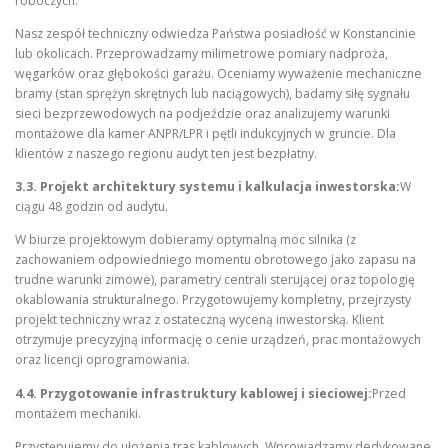
roboczych.
Nasz zespół techniczny odwiedza Państwa posiadłość w Konstancinie
lub okolicach. Przeprowadzamy milimetrowe pomiary nadproża,
węgarków oraz głębokości garażu. Oceniamy wyważenie mechaniczne
bramy (stan sprężyn skrętnych lub naciągowych), badamy siłę sygnału
sieci bezprzewodowych na podjeździe oraz analizujemy warunki
montażowe dla kamer ANPR/LPR i pętli indukcyjnych w gruncie. Dla
klientów z naszego regionu audyt ten jest bezpłatny.
3.3. Projekt architektury systemu i kalkulacja inwestorska:
W
ciągu 48 godzin od audytu.
W biurze projektowym dobieramy optymalną moc silnika (z
zachowaniem odpowiedniego momentu obrotowego jako zapasu na
trudne warunki zimowe), parametry centrali sterującej oraz topologię
okablowania strukturalnego. Przygotowujemy kompletny, przejrzysty
projekt techniczny wraz z ostateczną wyceną inwestorską. Klient
otrzymuje precyzyjną informację o cenie urządzeń, prac montażowych
oraz licencji oprogramowania.
4.4. Przygotowanie infrastruktury kablowej i sieciowej:
Przed
montażem mechaniki.
Przystępujemy do ułożenia tras kablowych. Wprowadzamy dedykowane