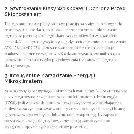
2. Szyfrowanie Klasy Wojskowej i Ochrona Przed
Sklonowaniem
Tanie, standardowe piloty radiowe pracują na stałych lub łatwych do
przechwycenia kodach, co pozwala przestępcom na sklonowanie
sygnału za pomocą prostego skanera częstotliwości w kilkanaście
sekund. Nasze systemy wykorzystują dynamicznie zmienne kodowanie
AES-128 lub AES-256 – ten sam standard, który chroni transakcje
bankowe i tajemnice wojskowe. Każda autoryzacja jest unikalna, co
całkowicie eliminuje ryzyko przechwycenia i skopiowania sygnału
dostępowego.
3. Inteligentne Zarządzanie Energią i
Mikroklimatem
Nowoczesny garaż wymaga optymalnych warunków. Nasza automatyka
jest zintegrowana z czujnikami wilgotności i poziomu tlenku węgla
($CO$). Jeśli wracasz do domu w deszczowy dzień, a z ociekającego
nadwozia zaczyna parować woda, system automatycznie uchyli bramę
garażową w tryb wentylacji lub uruchomi rekuperację, by zapobiec
powstawaniu wilgoci i grzybów, zamykając ją samoczynnie po
osiągnięciu optymalnych parametrów powietrza.