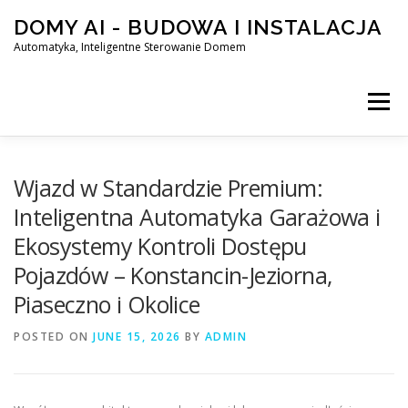
Skip
DOMY AI - BUDOWA I INSTALACJA
to
content
Automatyka, Inteligentne Sterowanie Domem
Menu
HOME
Wjazd w Standardzie Premium:
Inteligentna Automatyka Garażowa i
Ekosystemy Kontroli Dostępu
SMART DOM AI – AUTOMATYKA, INTELIGENTNE STEROWA
Pojazdów – Konstancin-Jeziorna,
Piaseczno i Okolice
BLOG
KONTAKT
POSTED ON
JUNE 15, 2026
BY
ADMIN