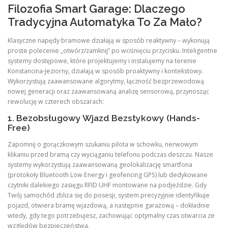
Filozofia Smart Garage: Dlaczego
Tradycyjna Automatyka To Za Mało?
Klasyczne napędy bramowe działają w sposób reaktywny – wykonują
proste polecenie „otwórz/zamknij” po wciśnięciu przycisku. Inteligentne
systemy dostępowe, które projektujemy i instalujemy na terenie
Konstancina-Jeziorny, działają w sposób proaktywny i kontekstowy.
Wykorzystują zaawansowane algorytmy, łączność bezprzewodową
nowej generacji oraz zaawansowaną analizę sensorową, przynosząc
rewolucję w czterech obszarach:
1. Bezobsługowy Wjazd Bezstykowy (Hands-
Free)
Zapomnij o gorączkowym szukaniu pilota w schowku, nerwowym
klikaniu przed bramą czy wyciąganiu telefonu podczas deszczu. Nasze
systemy wykorzystują zaawansowaną geolokalizację smartfona
(protokoły Bluetooth Low Energy i geofencing GPS) lub dedykowane
czytniki dalekiego zasięgu RFID UHF montowane na podjeździe. Gdy
Twój samochód zbliża się do posesji, system precyzyjnie identyfikuje
pojazd, otwiera bramę wjazdową, a następnie garażową – dokładnie
wtedy, gdy tego potrzebujesz, zachowując optymalny czas otwarcia ze
względów bezpieczeństwa.