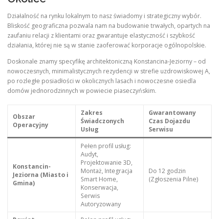
Działalność na rynku lokalnym to nasz świadomy i strategiczny wybór.
Bliskość geograficzna pozwala nam na budowanie trwałych, opartych na
zaufaniu relacji z klientami oraz gwarantuje elastyczność i szybkość
działania, której nie są w stanie zaoferować korporacje ogólnopolskie.
Doskonale znamy specyfikę architektoniczną Konstancina-Jeziorny – od
nowoczesnych, minimalistycznych rezydencji w strefie uzdrowiskowej A,
po rozległe posiadłości w okolicznych lasach i nowoczesne osiedla
domów jednorodzinnych w powiecie piaseczyńskim.
Zakres
Gwarantowany
Obszar
Świadczonych
Czas Dojazdu
Operacyjny
Usług
Serwisu
Pełen profil usług:
Audyt,
Projektowanie 3D,
Konstancin-
Montaż, Integracja
Do 12 godzin
Jeziorna (Miasto i
Smart Home,
(Zgłoszenia Pilne)
Gmina)
Konserwacja,
Serwis
Autoryzowany