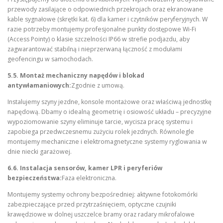
przewody zasilające o odpowiednich przekrojach oraz ekranowane
kable sygnałowe (skrętki kat. 6) dla kamer i czytników peryferyjnych. W
razie potrzeby montujemy profesjonalne punkty dostępowe Wi-Fi
(Access Pointy) o klasie szczelności IP66 w strefie podjazdu, aby
zagwarantować stabilną i nieprzerwaną łączność z modułami
geofencingu w samochodach.
5.5. Montaż mechaniczny napędów i blokad
antywłamaniowych:
Zgodnie z umową.
Instalujemy szyny jezdne, konsole montażowe oraz właściwą jednostkę
napędową. Dbamy o idealną geometrię i osiowość układu – precyzyjne
wypoziomowanie szyny eliminuje tarcie, wycisza pracę systemu i
zapobiega przedwczesnemu zużyciu rolek jezdnych. Równolegle
montujemy mechaniczne i elektromagnetyczne systemy ryglowania w
dnie niecki garażowej.
6.6. Instalacja sensorów, kamer LPR i peryferiów
bezpieczeństwa:
Faza elektroniczna.
Montujemy systemy ochrony bezpośredniej: aktywne fotokomórki
zabezpieczające przed przytrzaśnięciem, optyczne czujniki
krawędziowe w dolnej uszczelce bramy oraz radary mikrofalowe