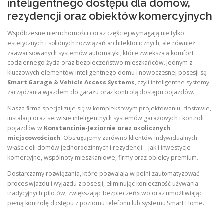
inteligentnego dostępu dla domów,
rezydencji oraz obiektów komercyjnych
Współczesne nieruchomości coraz częściej wymagają nie tylko
estetycznych i solidnych rozwiązań architektonicznych, ale również
zaawansowanych systemów automatyki, które zwiększają komfort
codziennego życia oraz bezpieczeństwo mieszkańców. Jednym z
kluczowych elementów inteligentnego domu i nowoczesnej posesji są
Smart Garage & Vehicle Access Systems
, czyli inteligentne systemy
zarządzania wjazdem do garażu oraz kontrolą dostępu pojazdów.
Nasza firma specjalizuje się w kompleksowym projektowaniu, dostawie,
instalacji oraz serwisie inteligentnych systemów garażowych i kontroli
pojazdów w
Konstancinie-Jeziornie oraz okolicznych
miejscowościach
. Obsługujemy zarówno klientów indywidualnych –
właścicieli domów jednorodzinnych i rezydencji – jak i inwestycje
komercyjne, wspólnoty mieszkaniowe, firmy oraz obiekty premium.
Dostarczamy rozwiązania, które pozwalają w pełni zautomatyzować
proces wjazdu i wyjazdu z posesji, eliminując konieczność używania
tradycyjnych pilotów, zwiększając bezpieczeństwo oraz umożliwiając
pełną kontrolę dostępu z poziomu telefonu lub systemu Smart Home.