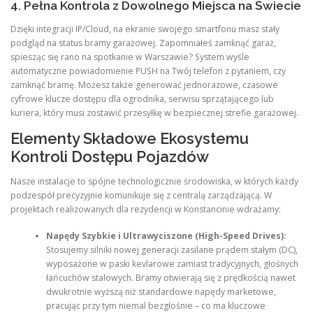
4. Pełna Kontrola z Dowolnego Miejsca na Świecie
Dzięki integracji IP/Cloud, na ekranie swojego smartfonu masz stały
podgląd na status bramy garażowej. Zapomniałeś zamknąć garaż,
spiesząc się rano na spotkanie w Warszawie? System wyśle
automatyczne powiadomienie PUSH na Twój telefon z pytaniem, czy
zamknąć bramę. Możesz także generować jednorazowe, czasowe
cyfrowe klucze dostępu dla ogrodnika, serwisu sprzątającego lub
kuriera, który musi zostawić przesyłkę w bezpiecznej strefie garażowej.
Elementy Składowe Ekosystemu
Kontroli Dostępu Pojazdów
Nasze instalacje to spójne technologicznie środowiska, w których każdy
podzespół precyzyjnie komunikuje się z centralą zarządzającą. W
projektach realizowanych dla rezydencji w Konstancinie wdrażamy:
Napędy Szybkie i Ultrawyciszone (High-Speed Drives):
Stosujemy silniki nowej generacji zasilane prądem stałym (DC),
wyposażone w paski kevlarowe zamiast tradycyjnych, głośnych
łańcuchów stalowych. Bramy otwierają się z prędkością nawet
dwukrotnie wyższą niż standardowe napędy marketowe,
pracując przy tym niemal bezgłośnie – co ma kluczowe