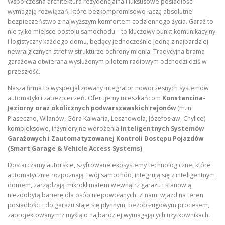
Współczesna architektura rezydencjalna i luksusowe posiadłości
wymagają rozwiązań, które bezkompromisowo łączą absolutne
bezpieczeństwo z najwyższym komfortem codziennego życia. Garaż to
nie tylko miejsce postoju samochodu – to kluczowy punkt komunikacyjny
i logistyczny każdego domu, będący jednocześnie jedną z najbardziej
newralgicznych stref w strukturze ochrony mienia. Tradycyjna brama
garażowa otwierana wysłużonym pilotem radiowym odchodzi dziś w
przeszłość.
Nasza firma to wyspecjalizowany integrator nowoczesnych systemów
automatyki i zabezpieczeń. Oferujemy mieszkańcom
Konstancina-
Jeziorny oraz okolicznych podwarszawskich rejonów
(m.in.
Piaseczno, Wilanów, Góra Kalwaria, Lesznowola, Józefosław, Chylice)
kompleksowe, inżynieryjne wdrożenia
Inteligentnych Systemów
Garażowych i Zautomatyzowanej Kontroli Dostępu Pojazdów
(Smart Garage & Vehicle Access Systems)
.
Dostarczamy autorskie, szyfrowane ekosystemy technologiczne, które
automatycznie rozpoznają Twój samochód, integrują się z inteligentnym
domem, zarządzają mikroklimatem wewnątrz garażu i stanowią
niezdobytą barierę dla osób niepowołanych. Z nami wjazd na teren
posiadłości i do garażu staje się płynnym, bezobsługowym procesem,
zaprojektowanym z myślą o najbardziej wymagających użytkownikach.