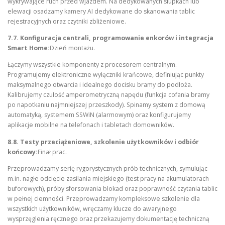
wykrywające ruch przed wjazdem. Na dedykowanych słupkach lub
elewacji osadzamy kamery AI dedykowane do skanowania tablic
rejestracyjnych oraz czytniki zbliżeniowe.
7.7. Konfiguracja centrali, programowanie enkorów i integracja
Smart Home:
Dzień montażu.
Łączymy wszystkie komponenty z procesorem centralnym.
Programujemy elektroniczne wyłączniki krańcowe, definiując punkty
maksymalnego otwarcia i idealnego docisku bramy do podłoża.
Kalibrujemy czułość amperometryczną napędu (funkcja cofania bramy
po napotkaniu najmniejszej przeszkody). Spinamy system z domową
automatyką, systemem SSWiN (alarmowym) oraz konfigurujemy
aplikacje mobilne na telefonach i tabletach domowników.
8.8. Testy przeciążeniowe, szkolenie użytkowników i odbiór
końcowy:
Finał prac.
Przeprowadzamy serię rygorystycznych prób technicznych, symulując
m.in. nagłe odcięcie zasilania miejskiego (test pracy na akumulatorach
buforowych), próby sforsowania blokad oraz poprawność czytania tablic
w pełnej ciemności. Przeprowadzamy kompleksowe szkolenie dla
wszystkich użytkowników, wręczamy klucze do awaryjnego
wysprzęglenia ręcznego oraz przekazujemy dokumentację techniczną