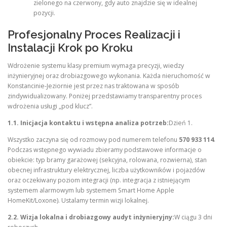
zielonego na czerwony, gdy auto znajdzie się w idealnej
pozycji.
Profesjonalny Proces Realizacji i
Instalacji Krok po Kroku
Wdrożenie systemu klasy premium wymaga precyzji, wiedzy
inżynieryjnej oraz drobiazgowego wykonania. Każda nieruchomość w
Konstancinie-Jeziornie jest przez nas traktowana w sposób
zindywidualizowany. Poniżej przedstawiamy transparentny proces
wdrożenia usługi „pod klucz”.
1.1. Inicjacja kontaktu i wstępna analiza potrzeb:
Dzień 1.
Wszystko zaczyna się od rozmowy pod numerem telefonu
570 933 114
.
Podczas wstępnego wywiadu zbieramy podstawowe informacje o
obiekcie: typ bramy garażowej (sekcyjna, rolowana, rozwierna), stan
obecnej infrastruktury elektrycznej, liczba użytkowników i pojazdów
oraz oczekiwany poziom integracji (np. integracja z istniejącym
systemem alarmowym lub systemem Smart Home Apple
HomeKit/Loxone). Ustalamy termin wizji lokalnej.
2.2. Wizja lokalna i drobiazgowy audyt inżynieryjny:
W ciągu 3 dni