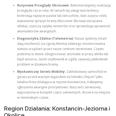
Rutynowe Przeglądy Okresowe:
Rekomendujemy realizację
przeglądu raz w roku. W ramach tej usługi nasi technicy
kontrolują napięcie pasów lub łańcuchów, stan zużycia rolek,
wyważenie sprężyn bramy (kluczowe dla nieprzeciążania
silnika), czyszczą optykę sensorów oraz sprawdzają sprawność
akumulatorów awaryjnych.
Diagnostyka Zdalna (Telemetria):
Nasze systemy Smart
dają możliwość (za zgodą klienta) zdalnego monitorowania
statusu urządzeń przez nasze centrum serwisowe. Często
jesteśmy w stanie zdiagnozować anomalie w pracy silnika lub
błąd sensora, zanim użytkownik w ogóle zauważy jakikolwiek
problem w działaniu bramy.
Błyskawiczny Serwis Mobilny:
Zablokowany samochód w
garażu przed ważnym wyjazdem na lotnisko Okęcie? Jako
lokalna firma działająca w rejonie Konstancina, traktujemy
zgłoszenia awaryjne priorytetowo. Nasz wóz serwisowy,
wyposażony w komplet części zamiennych, dociera na miejsce
w minimalnym czasie.
Region Działania: Konstancin-Jeziorna i
Okolice