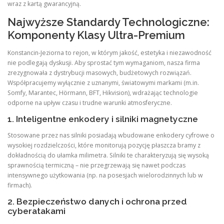
wraz z kartą gwarancyjną.
Najwyższe Standardy Technologiczne:
Komponenty Klasy Ultra-Premium
Konstancin-Jeziorna to rejon, w którym jakość, estetyka i niezawodność
nie podlegają dyskusji. Aby sprostać tym wymaganiom, nasza firma
zrezygnowała z dystrybucji masowych, budżetowych rozwiązań.
Współpracujemy wyłącznie z uznanymi, światowymi markami (m.in.
Somfy, Marantec, Hörmann, BFT, Hikvision), wdrażając technologie
odporne na upływ czasu i trudne warunki atmosferyczne.
1. Inteligentne enkodery i silniki magnetyczne
Stosowane przez nas silniki posiadają wbudowane enkodery cyfrowe o
wysokiej rozdzielczości, które monitorują pozycję płaszcza bramy z
dokładnością do ułamka milimetra. Silniki te charakteryzują się wysoką
sprawnością termiczną – nie przegrzewają się nawet podczas
intensywnego użytkowania (np. na posesjach wielorodzinnych lub w
firmach).
2. Bezpieczeństwo danych i ochrona przed
cyberatakami