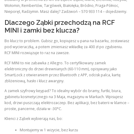
Wołomin, Rembertów, Targówek, Białołęka, Bródno, Praga-Północ,
Nieporęt, Radzymin. Masz dalej? Zadzwoń – 570 933 114 – dojedziemy.
Dlaczego Ząbki przechodzą na RCF
MINI i zamki bez klucza?
Bo klucz to problem. Gubisz go, kopiujesz u pana na bazarku, zostawiasz
pod wycieraczką, a potem zmieniasz wkładkę za 400 zł po zgubieniu.
RCF MINI rozwiązuje to raz na zawsze.
RCF MINI to nie zabawka z Allegro. To certyfikowany zamek
elektroniczny do drzwi drewnianych (60-110 mm), opisywany jako
SmartLock z otwieraniem przez Bluetooth z APP, odcisk palca, kartę
zbliżeniową, hasło i klucz awaryjny.
A zamek szyfrowy keypad? To idealny wybór do bramy, furtki, biura,
gabinetu kosmetycznego na 3 Maja, magazynu w Markach. Wpisujesz
kod, drzwi puszczają elektrozaczep. Bez aplikacji, bez baterii w klamce –
proste, pancerne, działa w -30°C.
Klienci z Ząbek wybierają nas, bo:
Montujemy w 1 wizycie, bez kurzu