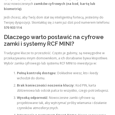
oraz nowoczesnych
zamków cyfrowych (na kod, kartę lub
biometrię)
.
Jeśli chcesz, aby Twój dom stał się inteligentną fortecą, jesteśmy do
Twojej dyspozycji. Skontaktuj się z nami już dziś pod numerem telefonu:
570 933 114
.
Dlaczego warto postawić na cyfrowe
zamki i systemy RCF MINI?
Tradycyjne klucze to przeszłość. Często je gubimy, są niewygodne w
przekazywaniu innym domownikom, a ich dorabianie bywa kłopotliwe.
Wybór zamka cyfrowego lub systemu RCF MINI to inwestycja w:
Pełną kontrolę dostępu:
Dokładnie wiesz, kto i kiedy
wchodził do domu.
Brak konieczności noszenia kluczy:
Kod PIN, karta
zbliżeniowa lub odcisk palca to wszystko, czego potrzebujesz.
Wysoką odporność:
Nowoczesne zamki cyfrowe są
projektowane tak, aby wytrzymać próby włamania i działanie
czynników atmosferycznych.