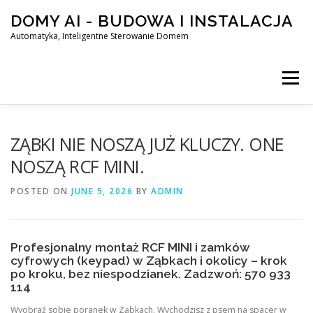
Skip
DOMY AI - BUDOWA I INSTALACJA
to
content
Automatyka, Inteligentne Sterowanie Domem
Menu
HOME
ZĄBKI NIE NOSZĄ JUŻ KLUCZY. ONE
NOSZĄ RCF MINI.
SMART DOM AI – AUTOMATYKA, INTELIGENTNE STEROWA
POSTED ON
JUNE 5, 2026
BY
ADMIN
BLOG
KONTAKT
Profesjonalny montaż RCF MINI i zamków
cyfrowych (keypad) w Ząbkach i okolicy – krok
po kroku, bez niespodzianek. Zadzwoń: 570 933
114
Wyobraź sobie poranek w Ząbkach. Wychodzisz z psem na spacer w