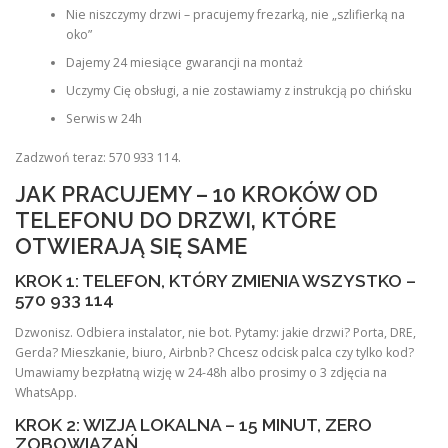
Nie niszczymy drzwi – pracujemy frezarką, nie „szlifierką na
oko”
Dajemy 24 miesiące gwarancji na montaż
Uczymy Cię obsługi, a nie zostawiamy z instrukcją po chińsku
Serwis w 24h
Zadzwoń teraz: 570 933 114.
JAK PRACUJEMY – 10 KROKÓW OD
TELEFONU DO DRZWI, KTÓRE
OTWIERAJĄ SIĘ SAME
KROK 1: TELEFON, KTÓRY ZMIENIA WSZYSTKO –
570 933 114
Dzwonisz. Odbiera instalator, nie bot. Pytamy: jakie drzwi? Porta, DRE,
Gerda? Mieszkanie, biuro, Airbnb? Chcesz odcisk palca czy tylko kod?
Umawiamy bezpłatną wizję w 24-48h albo prosimy o 3 zdjęcia na
WhatsApp.
KROK 2: WIZJA LOKALNA – 15 MINUT, ZERO
ZOBOWIĄZAŃ