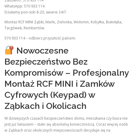
Zadzwoń: 570 933 114
WhatsApp: 570 933 114
Działamy pon-sob 8-20, awarie 24/7.
Montaż RCF MINI Ząbki, Marki, Zielonka, Wołomin, Kobyłka, Białołęka,
Targówek, Rembertów.
570 933 114 – odbierz przyszłość palcem.
Nowoczesne
Bezpieczeństwo Bez
Kompromisów – Profesjonalny
Montaż RCF MINI i Zamków
Cyfrowych (Keypad) w
Ząbkach i Okolicach
W dzisiejszych czasach bezpieczeństwo domu, mieszkania czy biura nie
jest już luksusem – stało się absolutną koniecznością. Coraz więcej osób
w Ząbkach oraz okolicznych miejscowościach decyduje się na