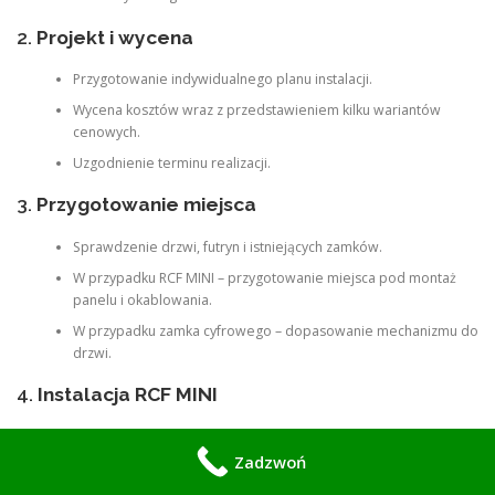
2.
Projekt i wycena
Przygotowanie indywidualnego planu instalacji.
Wycena kosztów wraz z przedstawieniem kilku wariantów
cenowych.
Uzgodnienie terminu realizacji.
3.
Przygotowanie miejsca
Sprawdzenie drzwi, futryn i istniejących zamków.
W przypadku RCF MINI – przygotowanie miejsca pod montaż
panelu i okablowania.
W przypadku zamka cyfrowego – dopasowanie mechanizmu do
drzwi.
4.
Instalacja RCF MINI
Montaż urządzenia w wybranym miejscu.
Zadzwoń
Podłączenie do systemu audio lub kontroli dostępu.