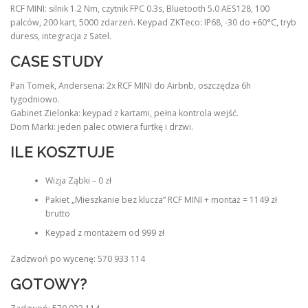
RCF MINI: silnik 1.2 Nm, czytnik FPC 0.3s, Bluetooth 5.0 AES128, 100
palców, 200 kart, 5000 zdarzeń. Keypad ZKTeco: IP68, -30 do +60°C, tryb
duress, integracja z Satel.
CASE STUDY
Pan Tomek, Andersena: 2x RCF MINI do Airbnb, oszczędza 6h
tygodniowo.
Gabinet Zielonka: keypad z kartami, pełna kontrola wejść.
Dom Marki: jeden palec otwiera furtkę i drzwi.
ILE KOSZTUJE
Wizja Ząbki – 0 zł
Pakiet „Mieszkanie bez klucza” RCF MINI + montaż = 1149 zł
brutto
Keypad z montażem od 999 zł
Zadzwoń po wycenę: 570 933 114
GOTOWY?