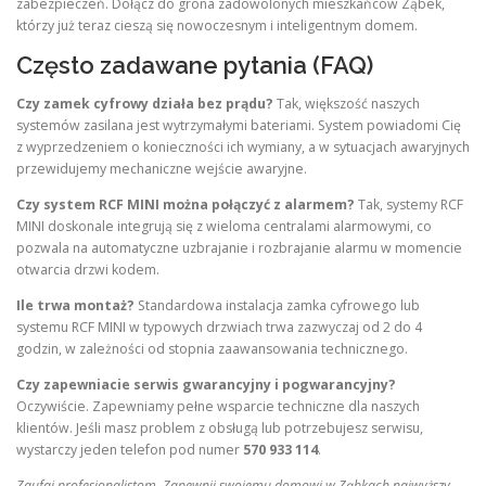
zabezpieczeń. Dołącz do grona zadowolonych mieszkańców Ząbek,
którzy już teraz cieszą się nowoczesnym i inteligentnym domem.
Często zadawane pytania (FAQ)
Czy zamek cyfrowy działa bez prądu?
Tak, większość naszych
systemów zasilana jest wytrzymałymi bateriami. System powiadomi Cię
z wyprzedzeniem o konieczności ich wymiany, a w sytuacjach awaryjnych
przewidujemy mechaniczne wejście awaryjne.
Czy system RCF MINI można połączyć z alarmem?
Tak, systemy RCF
MINI doskonale integrują się z wieloma centralami alarmowymi, co
pozwala na automatyczne uzbrajanie i rozbrajanie alarmu w momencie
otwarcia drzwi kodem.
Ile trwa montaż?
Standardowa instalacja zamka cyfrowego lub
systemu RCF MINI w typowych drzwiach trwa zazwyczaj od 2 do 4
godzin, w zależności od stopnia zaawansowania technicznego.
Czy zapewniacie serwis gwarancyjny i pogwarancyjny?
Oczywiście. Zapewniamy pełne wsparcie techniczne dla naszych
klientów. Jeśli masz problem z obsługą lub potrzebujesz serwisu,
wystarczy jeden telefon pod numer
570 933 114
.
Zaufaj profesjonalistom. Zapewnij swojemu domowi w Ząbkach najwyższy