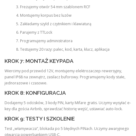
Frezujemy otwór 54 mm szablonem RCF
Montujemy korpus bez luzów
Zakładamy szyld z czytnikiem i klawiaturą
Parujemy z TTLock
Programujemy administratora
Testujemy 20 razy: palec, kod, karta, klucz, aplikacja
KROK 7: MONTAŻ KEYPADA
Wiercimy pod przewód 12V, montujemy elektrozaczep rewersyjny,
panel IP68 na zewnątrz, zasilacz buforowy. Programujemy kody stałe,
jednorazowe i czasowe.
KROK 8: KONFIGURACJA
Dodajemy 5 odcisków, 3 kody PIN, karty Mifare gratis. Uczymy wysyłać e-
key dla gościa Airbnb, sprawdzać historię wejść, ustawiać auto-lock.
KROK 9: TESTY I SZKOLENIE
Test „włamywacza”, blokada po 5 błędnych PINach. Uczymy awaryjnego
otwarcia powerbankiem USB-C.