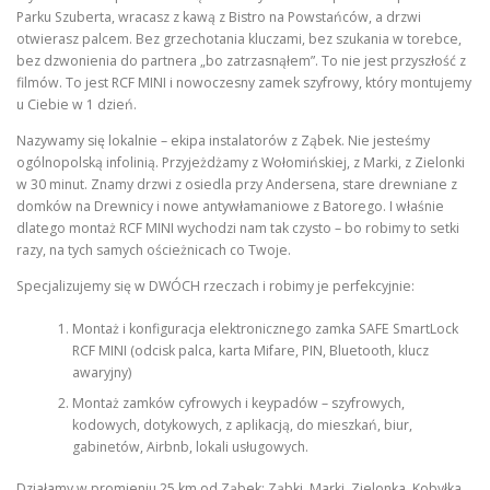
Parku Szuberta, wracasz z kawą z Bistro na Powstańców, a drzwi
otwierasz palcem. Bez grzechotania kluczami, bez szukania w torebce,
bez dzwonienia do partnera „bo zatrzasnąłem”. To nie jest przyszłość z
filmów. To jest RCF MINI i nowoczesny zamek szyfrowy, który montujemy
u Ciebie w 1 dzień.
Nazywamy się lokalnie – ekipa instalatorów z Ząbek. Nie jesteśmy
ogólnopolską infolinią. Przyjeżdżamy z Wołomińskiej, z Marki, z Zielonki
w 30 minut. Znamy drzwi z osiedla przy Andersena, stare drewniane z
domków na Drewnicy i nowe antywłamaniowe z Batorego. I właśnie
dlatego montaż RCF MINI wychodzi nam tak czysto – bo robimy to setki
razy, na tych samych ościeżnicach co Twoje.
Specjalizujemy się w DWÓCH rzeczach i robimy je perfekcyjnie:
Montaż i konfiguracja elektronicznego zamka SAFE SmartLock
RCF MINI (odcisk palca, karta Mifare, PIN, Bluetooth, klucz
awaryjny)
Montaż zamków cyfrowych i keypadów – szyfrowych,
kodowych, dotykowych, z aplikacją, do mieszkań, biur,
gabinetów, Airbnb, lokali usługowych.
Działamy w promieniu 25 km od Ząbek: Ząbki, Marki, Zielonka, Kobyłka,