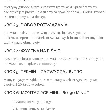
Mierzymy grubość skrzydła, rozstaw, typ wkładki. Sprawdzamy czy
ościeżnica jest prosta. Pokazujemy na żywo jak działa RCF MINI i keypad.
Dla firm robimy audyt dostępu.
KROK 3: DOBÓR ROZWIĄZANIA
RCF MINI idealny do drzwi w mieszkaniu i biurze. Keypad z
elektrozaczepem – do furtek, drzwi stalowych, bram. Dobieramy kolor:
czarny mat, srebrny, złoty.
KROK 4: WYCENA NA PIŚMIE
SMS z kwotą brutto. Montaż RCF MINI – 349 zł, zamek od 799 zł, keypad
od 650 zł. Bez „dojdzie za robociznę”.
KROK 5: TERMIN – ZAZWYCZAJ JUTRO
Mamy magazyn w Ząbkach. 90% montaży w 24h. Przyjeżdżamy we
dwójkę, 8-20, także w soboty.
KROK 6: MONTAŻ RCF MINI – 60-90 MINUT
Zabezpieczamy podłogę
Demontujemy starą klamkę