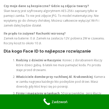
Czy moje dane są bezpieczne? Gdzie są zdjęcia twarzy?
Skan twarzy jest szyfrowany algorytmem AES-256 i zapisany tylko w
pamięci zamka. To nie jest zdjęcie JPG. To model matematyczny. Nie
wysyłamy go do chmury chińskiej. Możesz całkowicie wyłączyć Wi-Fi i
zamek dalej będzie działał.
Ile prądu to zużywa? Rachunki wzrosną?
Zamek na baterie: 0 zł. Zamek na zasilaczu 12V: pobiera 2W w czuwaniu.
Roczny koszt to około 10 zł.
Dla kogo Face ID to najlepsze rozwiązanie
Rodziny z dziećmi w Raszynie
: Koniec z dorabianiem kluczy
które dzieci gubią. 8-latek nie musi pamiętać kodu. Po prostu
staje przed drzwiami.
Właściciele domów przy ruchliwej Al. Krakowskiej
: Kamera
w zamku nagrywa każdego kto podejdzie pod drzwi. Masz
dowody gdy ktoś kręci się po posesji.
Firmy i magazyny w Jankach
: 50 pracowników, zero kluczy
do zgubienia. Ktoś odchodzi z pracy? Usuwasz jego twarz
Zadzwoń
jednym kliknięciem. Raport RCP generuje się sam.