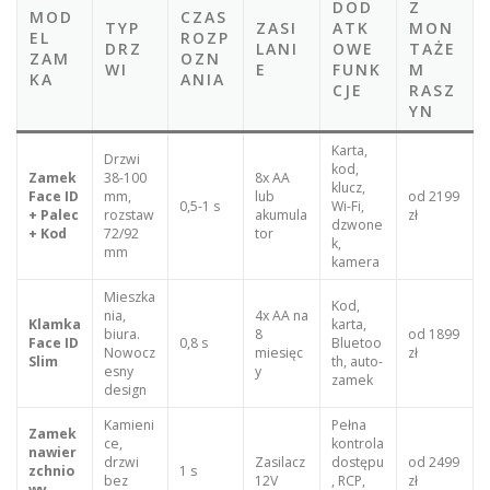
DOD
Z
MOD
CZAS
TYP
ZASI
ATK
MON
EL
ROZP
DRZ
LANI
OWE
TAŻE
ZAM
OZN
WI
E
FUNK
M
KA
ANIA
CJE
RASZ
YN
Karta,
Drzwi
kod,
Zamek
38-100
8x AA
klucz,
Face ID
mm,
lub
od 2199
0,5-1 s
Wi-Fi,
+ Palec
rozstaw
akumula
zł
dzwone
+ Kod
72/92
tor
k,
mm
kamera
Mieszka
Kod,
nia,
4x AA na
Klamka
karta,
biura.
8
od 1899
Face ID
0,8 s
Bluetoo
Nowocz
miesięc
zł
Slim
th, auto-
esny
y
zamek
design
Kamieni
Pełna
Zamek
ce,
kontrola
nawier
drzwi
Zasilacz
dostępu
od 2499
zchnio
1 s
bez
12V
, RCP,
zł
wy