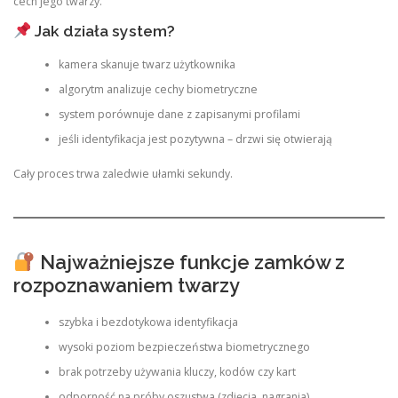
cech jego twarzy.
Jak działa system?
kamera skanuje twarz użytkownika
algorytm analizuje cechy biometryczne
system porównuje dane z zapisanymi profilami
jeśli identyfikacja jest pozytywna – drzwi się otwierają
Cały proces trwa zaledwie ułamki sekundy.
Najważniejsze funkcje zamków z
rozpoznawaniem twarzy
szybka i bezdotykowa identyfikacja
wysoki poziom bezpieczeństwa biometrycznego
brak potrzeby używania kluczy, kodów czy kart
odporność na próby oszustwa (zdjęcia, nagrania)