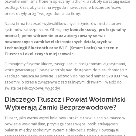
oświetleniem, smartfonem opłacamy rachunki, a roboty sprzątają nasze
podłogi. Czas, aby ta sama wygoda i nowoczesne bezpieczeństwo
przekroczyły próg Twojego domu lub firmy.
Nasza firma to zespół wykwalifikowanych inżynierów i instalatorów
systemów zabezpieczeń. Oferujemy
kompleksowy, profesjonalny
montaż, pełne wdrożenie oraz autoryzowany serwis
nowoczesnych zamków elektronicznych działających w
technologii Bluetooth oraz Wi-Fi (Smart Locks) na terenie
Tłuszcza i okolicznych miejscowości
.
Eliminujemy fizyczne klucze, zastępując je inteligentnymi algorytmami,
które gwarantują Ci pełną kontrolę nad dostępem do nieruchomości z
każdego miejsca na świecie. Zadzwoń do nas pod numer
570 933 114
,
zapomnij o stresie związanym z zatrzaśniętymi drzwiami i wejdź do
świata bezkluczykowej wygody!
Dlaczego Tłuszcz i Powiat Wołomiński
Wybierają Zamki Bezprzewodowe?
Tłuszcz, jako ważny węzeł kolejowy i prężnie rozwijające się miasto w
powiecie wołomińskim, przyciąga coraz więcej osób szukających
balansu między spokojnym życiem a bliskością stolicy. Powstają tu