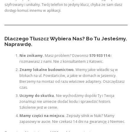
szyfrowany i unikalny. Twój telefon to jedyny klucz, chyba że sam dasz
dostęp komuś innemu w aplikacji.
Dlaczego Tłuszcz Wybiera Nas? Bo Tu Jesteśmy.
Naprawdę.
Nie znikamy.
Masz problem? Dzwonisz
570 933 114
i
rozmawiasz z nami. Nie z konsultantem z Katowic.
Znamy lokalne budownictwo.
Wiemy jakie wkładki są w
blokach na ul. Powstańców, a jakie w domach w Jasienicy.
Bierzemy na montaż od razu właściwe adaptery. Oszczędzasz
czas.
Uczymy do skutku.
Nie wychodzimy dopóki Ty i Twoja
żona/mąż nie umiecie dodać kodu i sprawdzić historii.
Szkolenie jest w cenie.
Mamy części na miejscu.
Zepsuty silnik w Nuki? Mamy
zapasowy w aucie. Nie czekasz 14 dni na gwarancję z Niemiec.