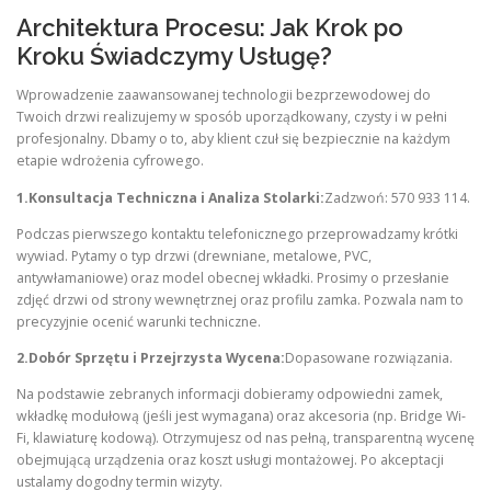
Architektura Procesu: Jak Krok po
Kroku Świadczymy Usługę?
Wprowadzenie zaawansowanej technologii bezprzewodowej do
Twoich drzwi realizujemy w sposób uporządkowany, czysty i w pełni
profesjonalny. Dbamy o to, aby klient czuł się bezpiecznie na każdym
etapie wdrożenia cyfrowego.
1.Konsultacja Techniczna i Analiza Stolarki:
Zadzwoń: 570 933 114.
Podczas pierwszego kontaktu telefonicznego przeprowadzamy krótki
wywiad. Pytamy o typ drzwi (drewniane, metalowe, PVC,
antywłamaniowe) oraz model obecnej wkładki. Prosimy o przesłanie
zdjęć drzwi od strony wewnętrznej oraz profilu zamka. Pozwala nam to
precyzyjnie ocenić warunki techniczne.
2.Dobór Sprzętu i Przejrzysta Wycena:
Dopasowane rozwiązania.
Na podstawie zebranych informacji dobieramy odpowiedni zamek,
wkładkę modułową (jeśli jest wymagana) oraz akcesoria (np. Bridge Wi-
Fi, klawiaturę kodową). Otrzymujesz od nas pełną, transparentną wycenę
obejmującą urządzenia oraz koszt usługi montażowej. Po akceptacji
ustalamy dogodny termin wizyty.