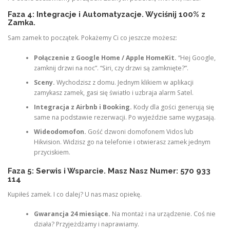
Faza 4: Integracje i Automatyzacje. Wyciśnij 100% z
Zamka.
Sam zamek to początek. Pokażemy Ci co jeszcze możesz:
Połączenie z Google Home / Apple HomeKit.
“Hej Google,
zamknij drzwi na noc”. “Siri, czy drzwi są zamknięte?”.
Sceny.
Wychodzisz z domu. Jednym klikiem w aplikacji
zamykasz zamek, gasi się światło i uzbraja alarm Satel.
Integracja z Airbnb i Booking.
Kody dla gości generują się
same na podstawie rezerwacji. Po wyjeździe same wygasają.
Wideodomofon.
Gość dzwoni domofonem Vidos lub
Hikvision. Widzisz go na telefonie i otwierasz zamek jednym
przyciskiem.
Faza 5: Serwis i Wsparcie. Masz Nasz Numer: 570 933
114
Kupiłeś zamek. I co dalej? U nas masz opiekę.
Gwarancja 24 miesiące.
Na montaż i na urządzenie. Coś nie
działa? Przyjeżdżamy i naprawiamy.