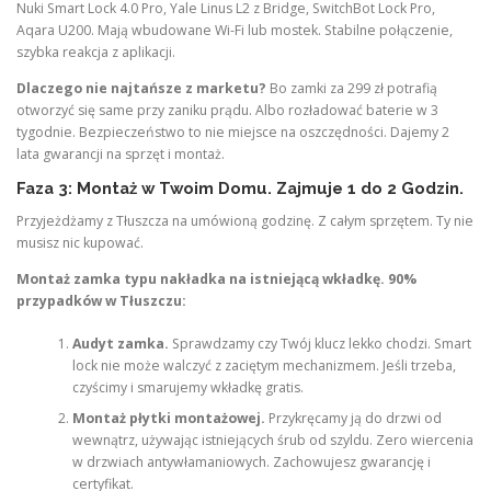
Nuki Smart Lock 4.0 Pro, Yale Linus L2 z Bridge, SwitchBot Lock Pro,
Aqara U200. Mają wbudowane Wi-Fi lub mostek. Stabilne połączenie,
szybka reakcja z aplikacji.
Dlaczego nie najtańsze z marketu?
Bo zamki za 299 zł potrafią
otworzyć się same przy zaniku prądu. Albo rozładować baterie w 3
tygodnie. Bezpieczeństwo to nie miejsce na oszczędności. Dajemy 2
lata gwarancji na sprzęt i montaż.
Faza 3: Montaż w Twoim Domu. Zajmuje 1 do 2 Godzin.
Przyjeżdżamy z Tłuszcza na umówioną godzinę. Z całym sprzętem. Ty nie
musisz nic kupować.
Montaż zamka typu nakładka na istniejącą wkładkę. 90%
przypadków w Tłuszczu:
Audyt zamka.
Sprawdzamy czy Twój klucz lekko chodzi. Smart
lock nie może walczyć z zaciętym mechanizmem. Jeśli trzeba,
czyścimy i smarujemy wkładkę gratis.
Montaż płytki montażowej.
Przykręcamy ją do drzwi od
wewnątrz, używając istniejących śrub od szyldu. Zero wiercenia
w drzwiach antywłamaniowych. Zachowujesz gwarancję i
certyfikat.