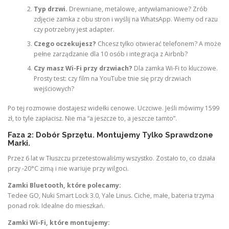
Typ drzwi.
Drewniane, metalowe, antywłamaniowe? Zrób
zdjęcie zamka z obu stron i wyślij na WhatsApp. Wiemy od razu
czy potrzebny jest adapter.
Czego oczekujesz?
Chcesz tylko otwierać telefonem? A może
pełne zarządzanie dla 10 osób i integracja z Airbnb?
Czy masz Wi-Fi przy drzwiach?
Dla zamka Wi-Fi to kluczowe.
Prosty test: czy film na YouTube tnie się przy drzwiach
wejściowych?
Po tej rozmowie dostajesz widełki cenowe. Uczciwe. Jeśli mówimy 1599
zł, to tyle zapłacisz. Nie ma “a jeszcze to, a jeszcze tamto”.
Faza 2: Dobór Sprzętu. Montujemy Tylko Sprawdzone
Marki.
Przez 6 lat w Tłuszczu przetestowaliśmy wszystko. Zostało to, co działa
przy -20°C zimą i nie wariuje przy wilgoci.
Zamki Bluetooth, które polecamy:
Tedee GO, Nuki Smart Lock 3.0, Yale Linus. Ciche, małe, bateria trzyma
ponad rok. Idealne do mieszkań.
Zamki Wi-Fi, które montujemy: