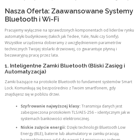
Nasza Oferta: Zaawansowane Systemy
Bluetooth i Wi-Fi
Pracujemy wyłącznie na sprawdzonych komponentach od liderów rynku
automatyki budynkowej (takich jak Tedee, Yale, Nuki czy Somfy).
Wszystkie urządzenia dobieramy z uwzględnieniem parametrów
technicznych Twojej stolarki drzwiowej, co gwarantuje płynną i
bezawaryjną pracę przez lata.
1. Inteligentne Zamki Bluetooth (Bliski Zasięg i
Automatyzacja)
Zamki bazujące na protokole Bluetooth to fundament systemów Smart
Lock. Komunikują się bezpośrednio z Twoim smartfonem, gdy
znajdujesz się w pobliżu drzwi.
Szyfrowanie najwyższej klasy:
Transmisja danych jest
zabezpieczona protokołem TLS/AES-256 – identycznym jak w
systemach bankowości elektronicznej.
Niskie zużycie energii:
Dzięki technologii Bluetooth Low
Energy (BLE), baterie lub akumulatory w zamku pracują
bezproblemowo od 6 do nawet 14 miesięcy na jednym