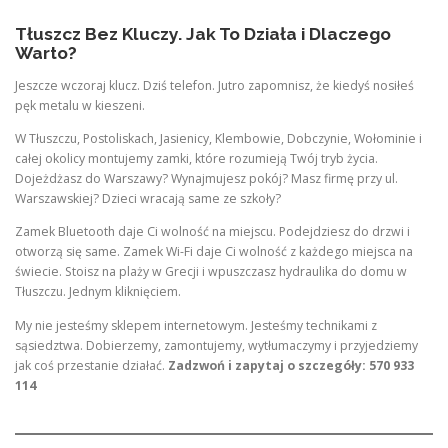
Tłuszcz Bez Kluczy. Jak To Działa i Dlaczego
Warto?
Jeszcze wczoraj klucz. Dziś telefon. Jutro zapomnisz, że kiedyś nosiłeś
pęk metalu w kieszeni.
W Tłuszczu, Postoliskach, Jasienicy, Klembowie, Dobczynie, Wołominie i
całej okolicy montujemy zamki, które rozumieją Twój tryb życia.
Dojeżdżasz do Warszawy? Wynajmujesz pokój? Masz firmę przy ul.
Warszawskiej? Dzieci wracają same ze szkoły?
Zamek Bluetooth daje Ci wolność na miejscu. Podejdziesz do drzwi i
otworzą się same. Zamek Wi-Fi daje Ci wolność z każdego miejsca na
świecie. Stoisz na plaży w Grecji i wpuszczasz hydraulika do domu w
Tłuszczu. Jednym kliknięciem.
My nie jesteśmy sklepem internetowym. Jesteśmy technikami z
sąsiedztwa. Dobierzemy, zamontujemy, wytłumaczymy i przyjedziemy
jak coś przestanie działać.
Zadzwoń i zapytaj o szczegóły: 570 933
114