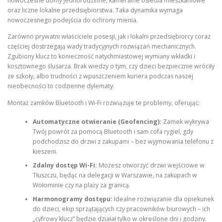
nowoczesne domy jednorodzinne, kameralne osiedla mieszkaniowe
oraz liczne lokalne przedsiębiorstwa. Taka dynamika wymaga
nowoczesnego podejścia do ochrony mienia.
Zarówno prywatni właściciele posesji, jak i lokalni przedsiębiorcy coraz
częściej dostrzegają wady tradycyjnych rozwiązań mechanicznych.
Zgubiony klucz to konieczność natychmiastowej wymiany wkładki i
kosztownego ślusarza. Brak wiedzy o tym, czy dzieci bezpiecznie wróciły
ze szkoły, albo trudności z wpuszczeniem kuriera podczas naszej
nieobecności to codzienne dylematy.
Montaż zamków Bluetooth i Wi-Fi rozwiązuje te problemy, oferując:
Automatyczne otwieranie (Geofencing):
Zamek wykrywa
Twój powrót za pomocą Bluetooth i sam cofa rygiel, gdy
podchodzisz do drzwi z zakupami – bez wyjmowania telefonu z
kieszeni.
Zdalny dostęp Wi-Fi:
Możesz otworzyć drzwi wejściowe w
Tłuszczu, będąc na delegacji w Warszawie, na zakupach w
Wołominie czy na plaży za granicą.
Harmonogramy dostępu:
Idealne rozwiązanie dla opiekunek
do dzieci, ekip sprzątających czy pracowników biurowych – ich
„cyfrowy klucz” będzie działał tylko w określone dni i godziny.