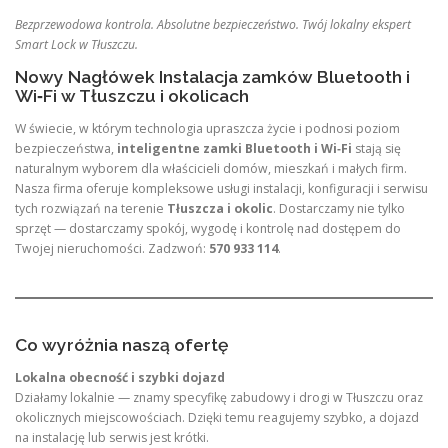
Bezprzewodowa kontrola. Absolutne bezpieczeństwo. Twój lokalny ekspert
Smart Lock w Tłuszczu.
Nowy Nagłówek Instalacja zamków Bluetooth i
Wi‑Fi w Tłuszczu i okolicach
W świecie, w którym technologia upraszcza życie i podnosi poziom
bezpieczeństwa,
inteligentne zamki Bluetooth i Wi‑Fi
stają się
naturalnym wyborem dla właścicieli domów, mieszkań i małych firm.
Nasza firma oferuje kompleksowe usługi instalacji, konfiguracji i serwisu
tych rozwiązań na terenie
Tłuszcza i okolic
. Dostarczamy nie tylko
sprzęt — dostarczamy spokój, wygodę i kontrolę nad dostępem do
Twojej nieruchomości. Zadzwoń:
570 933 114
.
Co wyróżnia naszą ofertę
Lokalna obecność i szybki dojazd
Działamy lokalnie — znamy specyfikę zabudowy i drogi w Tłuszczu oraz
okolicznych miejscowościach. Dzięki temu reagujemy szybko, a dojazd
na instalację lub serwis jest krótki.