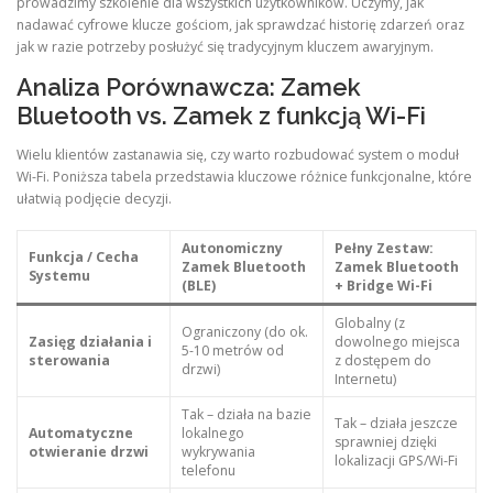
prowadzimy szkolenie dla wszystkich użytkowników. Uczymy, jak
nadawać cyfrowe klucze gościom, jak sprawdzać historię zdarzeń oraz
jak w razie potrzeby posłużyć się tradycyjnym kluczem awaryjnym.
Analiza Porównawcza: Zamek
Bluetooth vs. Zamek z funkcją Wi-Fi
Wielu klientów zastanawia się, czy warto rozbudować system o moduł
Wi-Fi. Poniższa tabela przedstawia kluczowe różnice funkcjonalne, które
ułatwią podjęcie decyzji.
Autonomiczny
Pełny Zestaw:
Funkcja / Cecha
Zamek Bluetooth
Zamek Bluetooth
Systemu
(BLE)
+ Bridge Wi-Fi
Globalny (z
Ograniczony (do ok.
Zasięg działania i
dowolnego miejsca
5-10 metrów od
sterowania
z dostępem do
drzwi)
Internetu)
Tak – działa na bazie
Tak – działa jeszcze
Automatyczne
lokalnego
sprawniej dzięki
otwieranie drzwi
wykrywania
lokalizacji GPS/Wi-Fi
telefonu