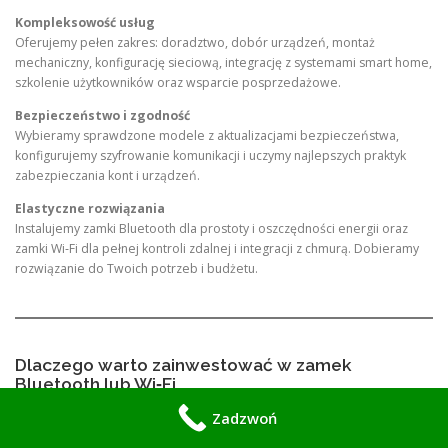
Kompleksowość usług
Oferujemy pełen zakres: doradztwo, dobór urządzeń, montaż
mechaniczny, konfigurację sieciową, integrację z systemami smart home,
szkolenie użytkowników oraz wsparcie posprzedażowe.
Bezpieczeństwo i zgodność
Wybieramy sprawdzone modele z aktualizacjami bezpieczeństwa,
konfigurujemy szyfrowanie komunikacji i uczymy najlepszych praktyk
zabezpieczania kont i urządzeń.
Elastyczne rozwiązania
Instalujemy zamki Bluetooth dla prostoty i oszczędności energii oraz
zamki Wi‑Fi dla pełnej kontroli zdalnej i integracji z chmurą. Dobieramy
rozwiązanie do Twoich potrzeb i budżetu.
Dlaczego warto zainwestować w zamek
Bluetooth lub Wi‑Fi
Wygoda codziennego życia
Zadzwoń