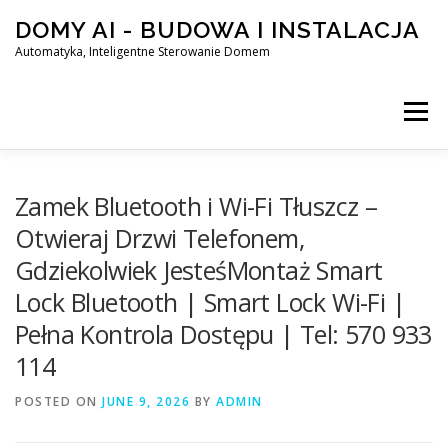
Skip
DOMY AI - BUDOWA I INSTALACJA
to
content
Automatyka, Inteligentne Sterowanie Domem
Menu
HOME
Zamek Bluetooth i Wi-Fi Tłuszcz –
Otwieraj Drzwi Telefonem,
Gdziekolwiek JesteśMontaż Smart
SMART DOM AI – AUTOMATYKA, INTELIGENTNE STEROWA
Lock Bluetooth | Smart Lock Wi-Fi |
Pełna Kontrola Dostępu | Tel: 570 933
BLOG
KONTAKT
114
POSTED ON
JUNE 9, 2026
BY
ADMIN