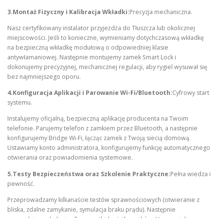
3.Montaż Fizyczny i Kalibracja Wkładki:
Precyzja mechaniczna.
Nasz certyfikowany instalator przyjeżdża do Tłuszcza lub okolicznej
miejscowości. Jeśli to konieczne, wymieniamy dotychczasową wkładkę
na bezpieczną wkładkę modułową o odpowiedniej klasie
antywłamaniowej. Następnie montujemy zamek Smart Lock i
dokonujemy precyzyjnej, mechanicznej regulacji, aby rygiel wysuwał się
bez najmniejszego oporu.
4.Konfiguracja Aplikacji i Parowanie Wi-Fi/Bluetooth:
Cyfrowy start
systemu.
Instalujemy oficjalną, bezpieczną aplikację producenta na Twoim
telefonie. Parujemy telefon z zamkiem przez Bluetooth, a następnie
konfigurujemy Bridge Wi-Fi, łącząc zamek z Twoją siecią domową.
Ustawiamy konto administratora, konfigurujemy funkcję automatycznego
otwierania oraz powiadomienia systemowe.
5.Testy Bezpieczeństwa oraz Szkolenie Praktyczne:
Pełna wiedza i
pewność.
Przeprowadzamy kilkanaście testów sprawnościowych (otwieranie z
bliska, zdalne zamykanie, symulacja braku prądu). Następnie