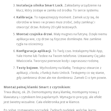
Instalacja silnika Smart Lock.
Zakładamy urządzenie na
klucz, który zostaje w zamku od środka. To serce systemu.
Kalibracja.
To najważniejszy moment. Zamek uczy się, ile
obrotów w lewo i w prawo musi zrobić, żeby zamknąć i
otworzyć drzwi. Robimy 20 cykli testowych.
Montaż czujnika drzwi.
Mały magnes na futrynę. Dzięki niemu
aplikacja wie, czy drzwi są fizycznie domknięte. Nie zamknie
rygla na ościeżnicy.
Konfiguracja aplikacji.
To Twój czas. Instalujemy Nuki App,
Yale Home lub Tedee na Twoim telefonie. Ustawiamy Cię jako
Właściciela. Tworzysz pierwsze kody i zapraszasz rodzinę.
Testy bojowe.
Wychodzimy na klatkę. Testujesz otwarcie z
aplikacji, z kodu, z funkcji Auto-Unlock. Testujemy co się stanie,
gdy zamkniesz drzwi ale nie domkniesz. Zamek Ci o tym powie.
Montaż pełnej klamki Smart z czytnikiem:
Trwa dłużej, ok. 2h. Demontujemy starą klamkę, montujemy nową z
klawiaturą i czytnikiem linii papilarnych. Wymaga to precyzji, ale efekt
jest świetny wizualnie. Cała elektronika jest w klamce.
Po sobie zostawiamy porządek. Żadnych pudełek, wiórów, kurzu.