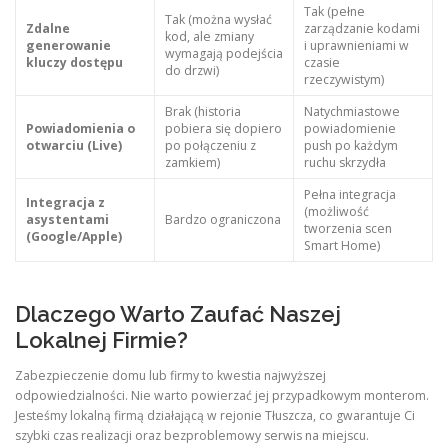
Tak (pełne
Tak (można wysłać
Zdalne
zarządzanie kodami
kod, ale zmiany
generowanie
i uprawnieniami w
wymagają podejścia
kluczy dostępu
czasie
do drzwi)
rzeczywistym)
Brak (historia
Natychmiastowe
Powiadomienia o
pobiera się dopiero
powiadomienie
otwarciu (Live)
po połączeniu z
push po każdym
zamkiem)
ruchu skrzydła
Pełna integracja
Integracja z
(możliwość
asystentami
Bardzo ograniczona
tworzenia scen
(Google/Apple)
Smart Home)
Dlaczego Warto Zaufać Naszej
Lokalnej Firmie?
Zabezpieczenie domu lub firmy to kwestia najwyższej
odpowiedzialności. Nie warto powierzać jej przypadkowym monterom.
Jesteśmy lokalną firmą działającą w rejonie Tłuszcza, co gwarantuje Ci
szybki czas realizacji oraz bezproblemowy serwis na miejscu.