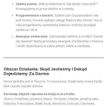
Zdalna pomoc.
80% problemów to “jak dodać nowy kod?”.
Rozwiązujemy to przez telefon w 3 minuty.
Przypomnienia o baterii.
System sam Cię powiadomi. Ale
jeśli chcesz, możesz wykupić usługę “Bateria Bez Stresu”. Raz w
roku przyjedziemy, wymienimy baterie i zrobimy przegląd
zamka za 149 zł.
Awaryjne otwieranie.
Zatrzasnąłeś telefon w środku? Zamek
się zawiesił? Mamy procedury awaryjne. Dla klientów z Tłuszcza
i okolic dojeżdżamy w trybie pilnym, także w niedzielę.
Obszar Działania. Skąd Jesteśmy i Dokąd
Dojedziemy Za Darmo
Nasza siedziba jest w Tłuszczu. To nasza baza. Dzięki temu znamy każdy
blok i każde osiedle domów.
Darmowy dojazd i wycena na miejscu w strefie:
Tłuszcz, Postoliska, Jasienica, Miąse, Chrzęsne, Sulejów, Jarzębia Łąka,
Dzięcioły, Franciszków, Białki, Kozły, Klembów, Dobczyn, Ostrówek,