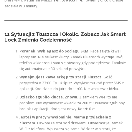
Bierz Wi-Fi. Nadal nie wiesz?
Tel: 570 933 114
. Powiemy Ci co u Ciebie
zadziała w 3 minuty.
11 Sytuacji z Tłuszcza i Okolic. Zobacz Jak Smart
Lock Zmienia Codzienność
Poranek. Wybiegasz do pociągu SKM.
Ręce zajęte kawą i
laptopem. Nie szukasz kluczy. Zamek Bluetooth wyczuje Twój
telefon w kieszeni i sam się otworzy gdy podejdziesz. Zamknie
się automatycznie 30 sekund po wyjściu.
Wynajmujesz kawalerkę przy stacji Tłuszcz.
Gość
przyjeżdża o 23:00. Ty już śpisz. Wysyłasz mu kod przez SMS z
aplikacji. Kod działa do jutra do 11:00. Nie wstajesz z łóżka.
Dziecko zgubiło klucze. Znowu.
Z zamkiem Wi-Fi to nie
problem. Nie wymieniasz wkładki za 200 zł. Usuwasz zgubiony
brelok z aplikacji i dodajesz nowy. Koszt: 0 zł.
Jesteś w pracy w Wołominie. Mama przyjechała z
ciastem.
Dzwoni że stoi pod drzwiami. Otwierasz jej zamek
Wi-Fi z telefonu. Wpuszcza się sama. Widzisz w historii, że