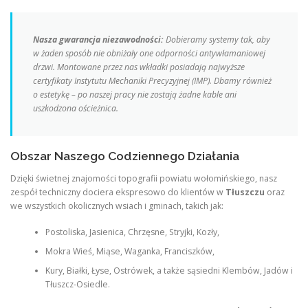
Nasza gwarancja niezawodności:
Dobieramy systemy tak, aby
w żaden sposób nie obniżały one odporności antywłamaniowej
drzwi. Montowane przez nas wkładki posiadają najwyższe
certyfikaty Instytutu Mechaniki Precyzyjnej (IMP). Dbamy również
o estetykę – po naszej pracy nie zostają żadne kable ani
uszkodzona ościeżnica.
Obszar Naszego Codziennego Działania
Dzięki świetnej znajomości topografii powiatu wołomińskiego, nasz
zespół techniczny dociera ekspresowo do klientów w
Tłuszczu
oraz
we wszystkich okolicznych wsiach i gminach, takich jak:
Postoliska, Jasienica, Chrzęsne, Stryjki, Kozły,
Mokra Wieś, Miąse, Waganka, Franciszków,
Kury, Białki, Łyse, Ostrówek, a także sąsiedni Klembów, Jadów i
Tłuszcz-Osiedle.