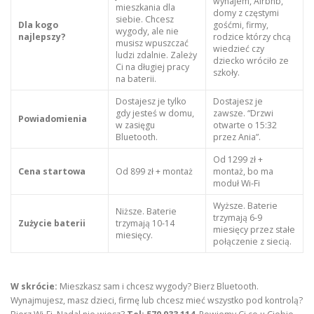
wynajem, Airbnb,
mieszkania dla
domy z częstymi
siebie. Chcesz
Dla kogo
gośćmi, firmy,
wygody, ale nie
najlepszy?
rodzice którzy chcą
musisz wpuszczać
wiedzieć czy
ludzi zdalnie. Zależy
dziecko wróciło ze
Ci na długiej pracy
szkoły.
na baterii.
Dostajesz je tylko
Dostajesz je
gdy jesteś w domu,
zawsze. “Drzwi
Powiadomienia
w zasięgu
otwarte o 15:32
Bluetooth.
przez Ania”.
Od 1299 zł +
Cena startowa
Od 899 zł + montaż
montaż, bo ma
moduł Wi-Fi
Wyższe. Baterie
Niższe. Baterie
trzymają 6-9
Zużycie baterii
trzymają 10-14
miesięcy przez stałe
miesięcy.
połączenie z siecią.
W skrócie:
Mieszkasz sam i chcesz wygody? Bierz Bluetooth.
Wynajmujesz, masz dzieci, firmę lub chcesz mieć wszystko pod kontrolą?