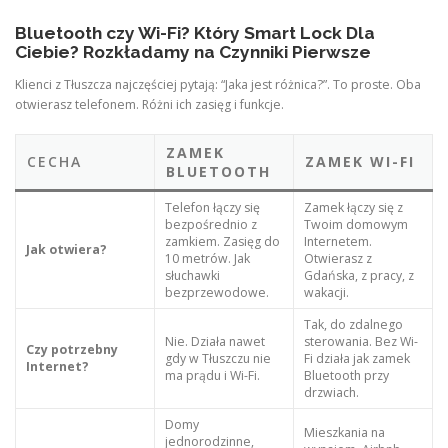
Bluetooth czy Wi-Fi? Który Smart Lock Dla
Ciebie? Rozkładamy na Czynniki Pierwsze
Klienci z Tłuszcza najczęściej pytają: “Jaka jest różnica?”. To proste. Oba
otwierasz telefonem. Różni ich zasięg i funkcje.
ZAMEK
CECHA
ZAMEK WI-FI
BLUETOOTH
Telefon łączy się
Zamek łączy się z
bezpośrednio z
Twoim domowym
zamkiem. Zasięg do
Internetem.
Jak otwiera?
10 metrów. Jak
Otwierasz z
słuchawki
Gdańska, z pracy, z
bezprzewodowe.
wakacji.
Tak, do zdalnego
Nie. Działa nawet
sterowania. Bez Wi-
Czy potrzebny
gdy w Tłuszczu nie
Fi działa jak zamek
Internet?
ma prądu i Wi-Fi.
Bluetooth przy
drzwiach.
Domy
Mieszkania na
jednorodzinne,