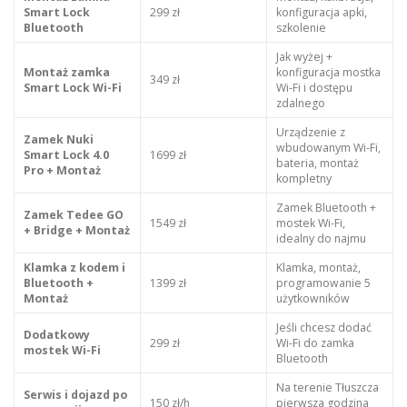
Smart Lock
299 zł
konfiguracja apki,
Bluetooth
szkolenie
Jak wyżej +
Montaż zamka
konfiguracja mostka
349 zł
Smart Lock Wi-Fi
Wi-Fi i dostępu
zdalnego
Urządzenie z
Zamek Nuki
wbudowanym Wi-Fi,
Smart Lock 4.0
1699 zł
bateria, montaż
Pro + Montaż
kompletny
Zamek Bluetooth +
Zamek Tedee GO
1549 zł
mostek Wi-Fi,
+ Bridge + Montaż
idealny do najmu
Klamka z kodem i
Klamka, montaż,
Bluetooth +
1399 zł
programowanie 5
Montaż
użytkowników
Jeśli chcesz dodać
Dodatkowy
299 zł
Wi-Fi do zamka
mostek Wi-Fi
Bluetooth
Na terenie Tłuszcza
Serwis i dojazd po
150 zł/h
pierwsza godzina