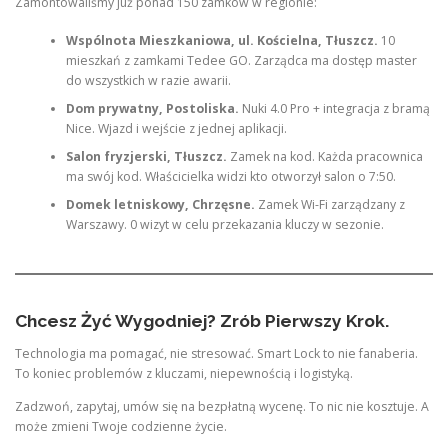
Zamontowaliśmy już ponad 150 zamków w regionie:
Wspólnota Mieszkaniowa, ul. Kościelna, Tłuszcz.
10
mieszkań z zamkami Tedee GO. Zarządca ma dostęp master
do wszystkich w razie awarii.
Dom prywatny, Postoliska.
Nuki 4.0 Pro + integracja z bramą
Nice. Wjazd i wejście z jednej aplikacji.
Salon fryzjerski, Tłuszcz.
Zamek na kod. Każda pracownica
ma swój kod. Właścicielka widzi kto otworzył salon o 7:50.
Domek letniskowy, Chrzęsne.
Zamek Wi-Fi zarządzany z
Warszawy. 0 wizyt w celu przekazania kluczy w sezonie.
Chcesz Żyć Wygodniej? Zrób Pierwszy Krok.
Technologia ma pomagać, nie stresować. Smart Lock to nie fanaberia.
To koniec problemów z kluczami, niepewnością i logistyką.
Zadzwoń, zapytaj, umów się na bezpłatną wycenę. To nic nie kosztuje. A
może zmieni Twoje codzienne życie.