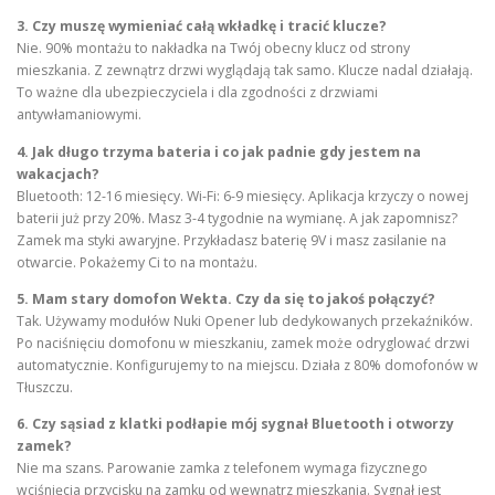
3. Czy muszę wymieniać całą wkładkę i tracić klucze?
Nie. 90% montażu to nakładka na Twój obecny klucz od strony
mieszkania. Z zewnątrz drzwi wyglądają tak samo. Klucze nadal działają.
To ważne dla ubezpieczyciela i dla zgodności z drzwiami
antywłamaniowymi.
4. Jak długo trzyma bateria i co jak padnie gdy jestem na
wakacjach?
Bluetooth: 12-16 miesięcy. Wi-Fi: 6-9 miesięcy. Aplikacja krzyczy o nowej
baterii już przy 20%. Masz 3-4 tygodnie na wymianę. A jak zapomnisz?
Zamek ma styki awaryjne. Przykładasz baterię 9V i masz zasilanie na
otwarcie. Pokażemy Ci to na montażu.
5. Mam stary domofon Wekta. Czy da się to jakoś połączyć?
Tak. Używamy modułów Nuki Opener lub dedykowanych przekaźników.
Po naciśnięciu domofonu w mieszkaniu, zamek może odryglować drzwi
automatycznie. Konfigurujemy to na miejscu. Działa z 80% domofonów w
Tłuszczu.
6. Czy sąsiad z klatki podłapie mój sygnał Bluetooth i otworzy
zamek?
Nie ma szans. Parowanie zamka z telefonem wymaga fizycznego
wciśnięcia przycisku na zamku od wewnątrz mieszkania. Sygnał jest