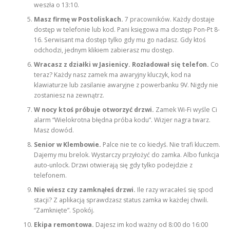
weszła o 13:10.
Masz firmę w Postoliskach.
7 pracowników. Każdy dostaje
dostęp w telefonie lub kod. Pani księgowa ma dostęp Pon-Pt 8-
16. Serwisant ma dostęp tylko gdy mu go nadasz. Gdy ktoś
odchodzi, jednym klikiem zabierasz mu dostęp.
Wracasz z działki w Jasienicy. Rozładował się telefon.
Co
teraz? Każdy nasz zamek ma awaryjny kluczyk, kod na
klawiaturze lub zasilanie awaryjne z powerbanku 9V. Nigdy nie
zostaniesz na zewnątrz.
W nocy ktoś próbuje otworzyć drzwi.
Zamek Wi-Fi wyśle Ci
alarm “Wielokrotna błędna próba kodu”. Wizjer nagra twarz.
Masz dowód.
Senior w Klembowie.
Palce nie te co kiedyś. Nie trafi kluczem.
Dajemy mu brelok. Wystarczy przyłożyć do zamka. Albo funkcja
auto-unlock. Drzwi otwierają się gdy tylko podejdzie z
telefonem.
Nie wiesz czy zamknąłeś drzwi.
Ile razy wracałeś się spod
stacji? Z aplikacją sprawdzasz status zamka w każdej chwili.
“Zamknięte”. Spokój.
Ekipa remontowa.
Dajesz im kod ważny od 8:00 do 16:00