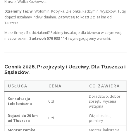
Krusze, Wólka Kozłowska.
Działamy też w:
Wołomin, Kobyłka, Zielonka, Radzymin, Wyszków. Tutaj
dojazd ustalamy indywidualnie. Zazwyczaj to koszt 2 zł za km od
Tłuszcza.
Masz firmę z 5 oddziałami? Robimy instalacje dla biznesu w całym woj.
mazowieckim.
Zadzwoń 570 933 114
i wynegocjujemy warunki.
Cennik 2026. Przejrzysty i Uczciwy. Dla Tłuszcza i
Sąsiadów.
USŁUGA
CENA
CO ZAWIERA
Doradztwo, dobór
Konsultacja
0 zł
sprzętu, wycena
telefoniczna
wstępna
Dojazd do 20 km
Wizja lokalna,
0 zł
od Tłuszcza
pomiary
Montaż zamka
Montaż, kalibracja,