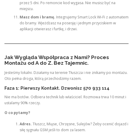
przez 5 dni. Po remoncie kod wygasa. Nie musisz być na
miejscu.
Masz dom i bramę.
Integrujemy Smart Lock Wi-Fi z automatem
do bramy. Wjeżdżasz na posesję i jednym przyciskiem w
aplikacji otwierasz i furtkę, i drzwi.
Jak Wygląda Współpraca z Nami? Proces
Montażu od A do Z. Bez Tajemnic.
Jesteśmy lokalni. Działamy na terenie Tłuszcza i nie znikamy po montażu.
Oto pełna droga, którą przechodzimy razem.
Faza 1: Pierwszy Kontakt. Dzwonisz 570 933 114
Nie ma botów. Odbiera technik lub właściciel. Rozmowa trwa 10 minut i
ustalamy 90% rzeczy.
O co pytamy?
Adres.
Tłuszcz, Miąse, Chrzęsne, Sulejów? Żeby ocenić dojazd i
siłę sygnału GSM jeśli to dom za lasem.