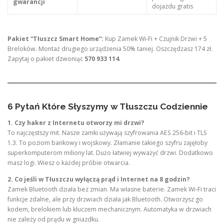
gwarancji
dojazdu gratis
Pakiet “Tłuszcz Smart Home”:
Kup Zamek Wi-Fi + Czujnik Drzwi + 5
Breloków. Montaż drugiego urządzenia 50% taniej. Oszczędzasz 174 zł.
Zapytaj o pakiet dzwoniąc
570 933 114
.
6 Pytań Które Słyszymy w Tłuszczu Codziennie
1. Czy haker z Internetu otworzy mi drzwi?
To najczęstszy mit. Nasze zamki używają szyfrowania AES 256-bit i TLS
1.3. To poziom bankowy i wojskowy. Złamanie takiego szyfru zajęłoby
superkomputerom miliony lat. Dużo łatwiej wyważyć drzwi. Dodatkowo
masz logi. Wiesz o każdej próbie otwarcia.
2. Co jeśli w Tłuszczu wyłączą prąd i Internet na 8 godzin?
Zamek Bluetooth działa bez zmian. Ma własne baterie. Zamek Wi-Fi traci
funkcje zdalne, ale przy drzwiach działa jak Bluetooth. Otworzysz go
kodem, brelokiem lub kluczem mechanicznym. Automatyka w drzwiach
nie zależy od prądu w gniazdku.