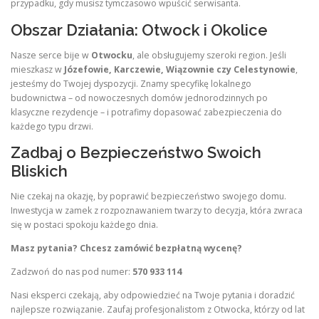
przypadku, gdy musisz tymczasowo wpuścić serwisanta.
Obszar Działania: Otwock i Okolice
Nasze serce bije w
Otwocku
, ale obsługujemy szeroki region. Jeśli
mieszkasz w
Józefowie, Karczewie, Wiązownie czy Celestynowie
,
jesteśmy do Twojej dyspozycji. Znamy specyfikę lokalnego
budownictwa – od nowoczesnych domów jednorodzinnych po
klasyczne rezydencje – i potrafimy dopasować zabezpieczenia do
każdego typu drzwi.
Zadbaj o Bezpieczeństwo Swoich
Bliskich
Nie czekaj na okazję, by poprawić bezpieczeństwo swojego domu.
Inwestycja w zamek z rozpoznawaniem twarzy to decyzja, która zwraca
się w postaci spokoju każdego dnia.
Masz pytania? Chcesz zamówić bezpłatną wycenę?
Zadzwoń do nas pod numer:
570 933 114
Nasi eksperci czekają, aby odpowiedzieć na Twoje pytania i doradzić
najlepsze rozwiązanie. Zaufaj profesjonalistom z Otwocka, którzy od lat