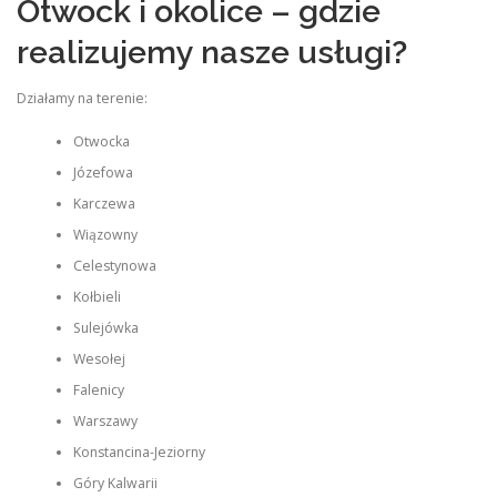
Otwock i okolice – gdzie
realizujemy nasze usługi?
Działamy na terenie:
Otwocka
Józefowa
Karczewa
Wiązowny
Celestynowa
Kołbieli
Sulejówka
Wesołej
Falenicy
Warszawy
Konstancina-Jeziorny
Góry Kalwarii