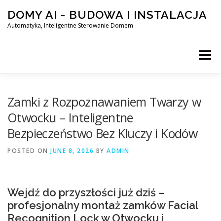
Skip
DOMY AI - BUDOWA I INSTALACJA
to
content
Automatyka, Inteligentne Sterowanie Domem
Menu
HOME
Zamki z Rozpoznawaniem Twarzy w
Otwocku – Inteligentne
Bezpieczeństwo Bez Kluczy i Kodów
SMART DOM AI – AUTOMATYKA, INTELIGENTNE STEROWA
POSTED ON
JUNE 8, 2026
BY
ADMIN
BLOG
KONTAKT
Wejdź do przyszłości już dziś –
profesjonalny montaż zamków Facial
Recognition Lock w Otwocku i