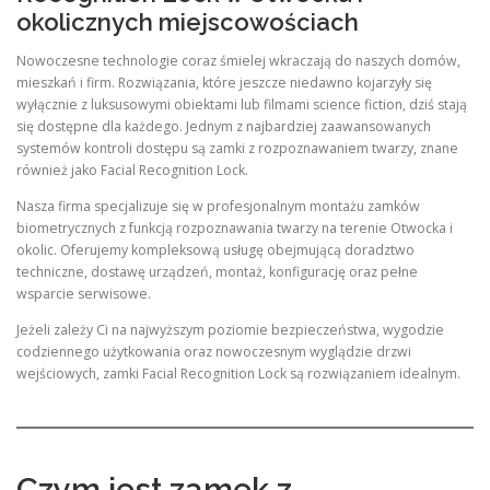
okolicznych miejscowościach
Nowoczesne technologie coraz śmielej wkraczają do naszych domów,
mieszkań i firm. Rozwiązania, które jeszcze niedawno kojarzyły się
wyłącznie z luksusowymi obiektami lub filmami science fiction, dziś stają
się dostępne dla każdego. Jednym z najbardziej zaawansowanych
systemów kontroli dostępu są zamki z rozpoznawaniem twarzy, znane
również jako Facial Recognition Lock.
Nasza firma specjalizuje się w profesjonalnym montażu zamków
biometrycznych z funkcją rozpoznawania twarzy na terenie Otwocka i
okolic. Oferujemy kompleksową usługę obejmującą doradztwo
techniczne, dostawę urządzeń, montaż, konfigurację oraz pełne
wsparcie serwisowe.
Jeżeli zależy Ci na najwyższym poziomie bezpieczeństwa, wygodzie
codziennego użytkowania oraz nowoczesnym wyglądzie drzwi
wejściowych, zamki Facial Recognition Lock są rozwiązaniem idealnym.
Czym jest zamek z