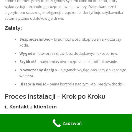
Zamek biometryczny to inteligentny system kontroli dostępu, który
wykorzystuje technologię rozpoznawania twarzy. Dzięki kamerze i
algorytmom sztucznej inteligencji urządzenie identyfikuje użytkownika i
automatycznie odblokowuje drzwi.
Zalety:
Bezpieczeństwo
– brak możliwości skopiowania klucza czy
kodu.
Wygoda
– otwierasz drzwi bez dodatkowych akcesoriów.
Szybkość
– natychmiastowe rozpoznanie i odblokowanie.
Nowoczesny design
– elegancki wygląd pasujący do każdego
wnętrza.
Historia wejść
– pełna kontrola nad tym, kto i kiedy wchodził.
Proces Instalacji – Krok po Kroku
1.
Kontakt z klientem
Klient dzwoni pod numer 570 933 114 i zgłasza chęć instalacji. Nasz
konsultant zbiera podstawowe informacje o potrzebach i rodzaju drzwi.
Zadzwoń
2.
Bezpłatna konsultacja