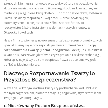
zakupach. Nie musisz nerwowo przeszukiwać torby w poszukiwaniu
kluczy, nie musisz wbijać skomplikowanego kodu na klawiaturze, ani
martwić się o zgubioną kartę dostępu. Podchodzisz do drzwi, system w
ułamku sekundy rozpoznaje Twój profil i… drzwi otwierają się
automatycznie. To nie jest scena z filmu science-fiction. To
rzeczywistość, którą instalujemy w domach naszych klientów w
Otwocku
i okolicach.
Nasza firma to pionierzy nowoczesnych zabezpieczeń biometrycznych.
Specjalizujemy się w profesjonalnym montażu
zamków z funkcją
rozpoznawania twarzy (Facial Recognition Locks)
. Jeśli mieszkasz
w Otwocku, Karczewie, Józefowie czy Wiązownie i szukasz technologii,
która łączy najwyższy poziom bezpieczeństwa z absolutną wygodą –
trafiłeś w idealne miejsce.
Dlaczego Rozpoznawanie Twarzy to
Przyszłość Bezpieczeństwa?
W świecie, w którym kradzież kluczy czy podsłuchanie kodu PIN jest
realnym zagrożeniem, biometria staje się najpewniejszym strażnikiem
Twojego prywatnego azylu.
1. Niezrównany Poziom Bezpieczeństwa