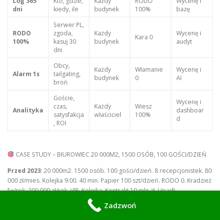
Log 365
Kto, gdzie,
Każdy
RODO
Wycenę i
dni
kiedy, ile
budynek
100%
bazę
Serwer PL,
RODO
zgoda,
Każdy
Wycenę i
Kara 0
100%
kasuj 30
budynek
audyt
dni
Obcy,
Każdy
Włamanie
Wycenę i
Alarm 1s
tailgating,
budynek
0
AI
broń
Goście,
Wycenę i
czas,
Każdy
Wiesz
Analityka
dashboar
satysfakcja
właściciel
100%
d
, ROI
CASE STUDY – BIUROWIEC 20 000M2, 1500 OSÓB, 100 GOŚCI/DZIEŃ
Przed 2023
: 20 000m2. 1500 osób. 100 gości/dzień. 8 recepcjonistek. 80
000 zł/mies. Kolejka 9:00. 40 min. Papier 100 szt/dzień. RODO 0. Kradzież
5x/rok. 200 000 zł/rok. VIP. Kolejka. Kontrakt 10 mln zł. Upadł.
Wdrożenie 2023-2024
:
Zadzwoń
Rejestracja QR
.