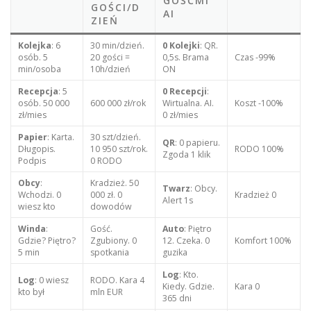
GOŚĆMI
GOŚCI/D
AI
ZIEŃ
Kolejka
: 6
30 min/dzień.
0 Kolejki
: QR.
osób. 5
20 gości =
0,5s. Brama
Czas -99%
min/osoba
10h/dzień
ON
Recepcja
: 5
0 Recepcji
:
osób. 50 000
600 000 zł/rok
Wirtualna. AI.
Koszt -100%
zł/mies
0 zł/mies
Papier
: Karta.
30 szt/dzień.
QR
: 0 papieru.
Długopis.
10 950 szt/rok.
RODO 100%
Zgoda 1 klik
Podpis
0 RODO
Obcy
:
Kradzież. 50
Twarz
: Obcy.
Wchodzi. 0
000 zł. 0
Kradzież 0
Alert 1s
wiesz kto
dowodów
Winda
:
Gość.
Auto
: Piętro
Gdzie? Piętro?
Zgubiony. 0
12. Czeka. 0
Komfort 100%
5 min
spotkania
guzika
Log
: Kto.
Log
: 0 wiesz
RODO. Kara 4
Kiedy. Gdzie.
Kara 0
kto był
mln EUR
365 dni