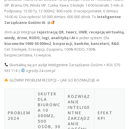
VIP. Brama ON. Winda VIP. Czeka. Kawa. 0 kolejki. 14:00 kontrakt. 5 mln zł.
Podpisany. 15:00 Ty. 12 000m2. 800 osób. 0 recepcjonistek. 0 zł/mies.
16:00 AI: Oszczędność 50 000 zł/mies. 600 000 zł/rok. To
Inteligentne
Zarządzanie Gośćmi AI
.
dom-ai.pl integruje
rejestrację QR, twarz, UWB, recepcję wirtualną,
windy, drzwi, RODO, logi, analitykę i AI
w jeden system. Dla
biurowców 1000-50 000m2, korporacji, banków, kancelarii, R&D
.
Cel: 0 kolejek, 0 recepcji, 0 papieru, 100% RODO, 100%
bezpieczeństwa, 1s wejście.
Skontaktuj się po audyt Inteligentne Zarządzanie Gośćmi + ROI: 570
933 114 |
ogrody-24.com.pl
GŁÓWNY PROBLEM RECEPCJI – I JAK GO ROZWIĄZUJE AI
SKUTEK
ROZWIĄZ
DLA
ANIE
BIUROWC
INTELIGE
A 10
PROBLEM
NTNE
EFEKT
000M2,
2024
ZARZĄDZ
KPI
500
ANIE
OSÓB, 30