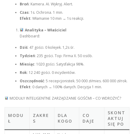
Broń
: Kamera. AI. Wykryj. Alert.
Czas
: 1s. Ochrona. 1 min.
Efekt
: Włamanie 10 min → 1s reakcji.
Analityka – Właściciel
Dashboard:
Dziś
: 47 gości. 0 kolejek. 1,2s śr.
Tydzień
: 235 gości. Top: Firma X. 50 osób.
Miesiąc
: 1020 gości. Satysfakcja 98%.
Rok
: 12 240 gości. 0 incydentów.
Oszczędność
: 5 recepcjonistek. 50 000 zł/mies. 600 000 zł/rok.
Efekt
: 0 danych → 100% danych. Decyzja 1 min.
MODUŁY INTELIGENTNE ZARZĄDZANIE GOŚĆMI – CO WDROŻYĆ?
SKONT
MODU
ZAKRE
DLA
CO
AKTUJ
Ł
S
KOGO
DAJE
SIĘ PO