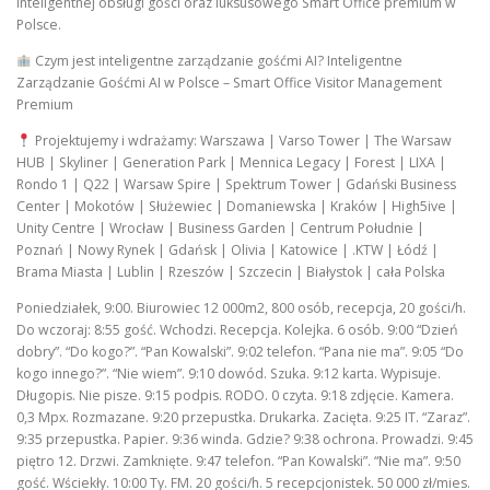
inteligentnej obsługi gości oraz luksusowego Smart Office premium w
Polsce.
Czym jest inteligentne zarządzanie gośćmi AI? Inteligentne
Zarządzanie Gośćmi AI w Polsce – Smart Office Visitor Management
Premium
Projektujemy i wdrażamy: Warszawa | Varso Tower | The Warsaw
HUB | Skyliner | Generation Park | Mennica Legacy | Forest | LIXA |
Rondo 1 | Q22 | Warsaw Spire | Spektrum Tower | Gdański Business
Center | Mokotów | Służewiec | Domaniewska | Kraków | High5ive |
Unity Centre | Wrocław | Business Garden | Centrum Południe |
Poznań | Nowy Rynek | Gdańsk | Olivia | Katowice | .KTW | Łódź |
Brama Miasta | Lublin | Rzeszów | Szczecin | Białystok | cała Polska
Poniedziałek, 9:00. Biurowiec 12 000m2, 800 osób, recepcja, 20 gości/h.
Do wczoraj: 8:55 gość. Wchodzi. Recepcja. Kolejka. 6 osób. 9:00 “Dzień
dobry”. “Do kogo?”. “Pan Kowalski”. 9:02 telefon. “Pana nie ma”. 9:05 “Do
kogo innego?”. “Nie wiem”. 9:10 dowód. Szuka. 9:12 karta. Wypisuje.
Długopis. Nie pisze. 9:15 podpis. RODO. 0 czyta. 9:18 zdjęcie. Kamera.
0,3 Mpx. Rozmazane. 9:20 przepustka. Drukarka. Zacięta. 9:25 IT. “Zaraz”.
9:35 przepustka. Papier. 9:36 winda. Gdzie? 9:38 ochrona. Prowadzi. 9:45
piętro 12. Drzwi. Zamknięte. 9:47 telefon. “Pan Kowalski”. “Nie ma”. 9:50
gość. Wściekły. 10:00 Ty. FM. 20 gości/h. 5 recepcjonistek. 50 000 zł/mies.