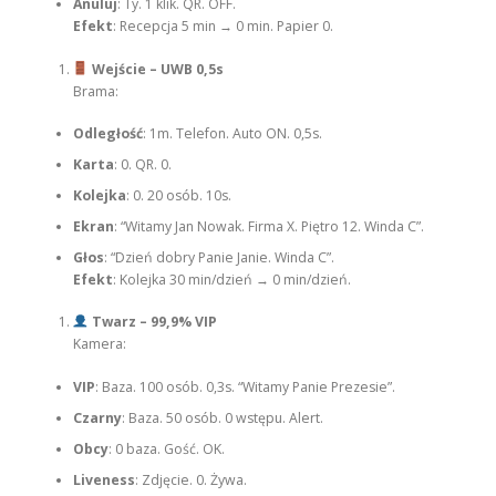
Anuluj
: Ty. 1 klik. QR. OFF.
Efekt
: Recepcja 5 min → 0 min. Papier 0.
Wejście – UWB 0,5s
Brama:
Odległość
: 1m. Telefon. Auto ON. 0,5s.
Karta
: 0. QR. 0.
Kolejka
: 0. 20 osób. 10s.
Ekran
: “Witamy Jan Nowak. Firma X. Piętro 12. Winda C”.
Głos
: “Dzień dobry Panie Janie. Winda C”.
Efekt
: Kolejka 30 min/dzień → 0 min/dzień.
Twarz – 99,9% VIP
Kamera:
VIP
: Baza. 100 osób. 0,3s. “Witamy Panie Prezesie”.
Czarny
: Baza. 50 osób. 0 wstępu. Alert.
Obcy
: 0 baza. Gość. OK.
Liveness
: Zdjęcie. 0. Żywa.