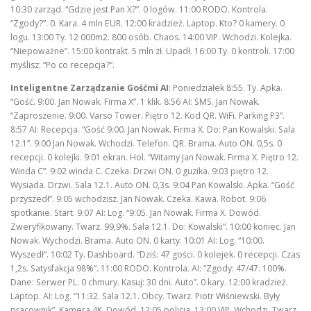
10:30 zarząd. “Gdzie jest Pan X?”. 0 logów. 11:00 RODO. Kontrola.
“Zgody?”. 0. Kara. 4 mln EUR. 12:00 kradzież. Laptop. Kto? 0 kamery. 0
logu. 13:00 Ty. 12 000m2. 800 osób. Chaos. 14:00 VIP. Wchodzi. Kolejka.
“Niepoważne”. 15:00 kontrakt. 5 mln zł. Upadł. 16:00 Ty. 0 kontroli. 17:00
myślisz: “Po co recepcja?”.
Inteligentne Zarządzanie Gośćmi AI
: Poniedziałek 8:55. Ty. Apka.
“Gość. 9:00. Jan Nowak. Firma X”. 1 klik. 8:56 AI: SMS. Jan Nowak.
“Zaproszenie. 9:00. Varso Tower. Piętro 12. Kod QR. WiFi. Parking P3”.
8:57 AI: Recepcja. “Gość 9:00. Jan Nowak. Firma X. Do: Pan Kowalski. Sala
12.1”. 9:00 Jan Nowak. Wchodzi. Telefon. QR. Brama. Auto ON. 0,5s. 0
recepcji. 0 kolejki. 9:01 ekran. Hol. “Witamy Jan Nowak. Firma X. Piętro 12.
Winda C”. 9:02 winda C. Czeka. Drzwi ON. 0 guzika. 9:03 piętro 12.
Wysiada. Drzwi. Sala 12.1. Auto ON. 0,3s. 9:04 Pan Kowalski. Apka. “Gość
przyszedł”. 9:05 wchodzisz. Jan Nowak. Czeka. Kawa. Robot. 9:06
spotkanie. Start. 9:07 AI: Log. “9:05. Jan Nowak. Firma X. Dowód.
Zweryfikowany. Twarz. 99,9%. Sala 12.1. Do: Kowalski”. 10:00 koniec. Jan
Nowak. Wychodzi. Brama. Auto ON. 0 karty. 10:01 AI: Log. “10:00.
Wyszedł”. 10:02 Ty. Dashboard. “Dziś: 47 gości. 0 kolejek. 0 recepcji. Czas
1,2s. Satysfakcja 98%”. 11:00 RODO. Kontrola. AI: “Zgody: 47/47. 100%.
Dane: Serwer PL. 0 chmury. Kasuj: 30 dni. Auto”. 0 kary. 12:00 kradzież.
Laptop. AI: Log. “11:32. Sala 12.1. Obcy. Twarz. Piotr Wiśniewski. Były
pracownik”. Kamera 4K. Dowód. 12:05 policja. 13:00 VIP. Wchodzi. Twarz.