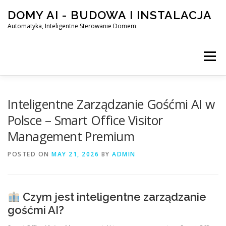
Skip
DOMY AI - BUDOWA I INSTALACJA
to
content
Automatyka, Inteligentne Sterowanie Domem
Menu
HOME
Inteligentne Zarządzanie Gośćmi AI w
Polsce – Smart Office Visitor
Management Premium
SMART DOM AI – AUTOMATYKA, INTELIGENTNE STEROWA
POSTED ON
MAY 21, 2026
BY
ADMIN
BLOG
KONTAKT
Czym jest inteligentne zarządzanie
gośćmi AI?