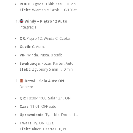
RODO
: Zgoda. 1 klik. Kasuj. 30 dni.
Efekt
: Włamanie 1/rok → 0/10 lat.
Windy – Piętro 12 Auto
Integracja:
QR
: Piętro 12. Winda C. Czeka.
Guzik
: 0. Auto.
VIP
: Winda. Pusta. 0 osób.
Ewakuacja
: Pożar. Parter. Auto.
Efekt
: Zgubiony 5 min → 0 min.
Drzwi – Sala Auto ON
Dostęp:
QR
: 10:00-11:00. Sala 12.1. ON.
Czas
: 11:01. OFF auto.
Uprawnienie
: Ty. 1 klik. Dodaj. 1s.
Twarz
: Ty. ON. 0,3s.
Efekt
: Klucz 0. Karta 0. 0,3s.