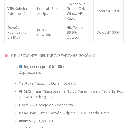
Twarz VIP
:
VIP
: Kolejka.
Kontrakt 5 mln
Brama ON.
Kontrakt +30%
“Niepoważne”
zł. Upadł
Winda VIP.
Kawa
Dowód
:
4K
: Twarz
Policja. 0
Rozmazane
99,9%.
Dowód 100%
dowodu
0,3 Mpx
Dowód
10 FILARÓW INTELIGENTNE ZARZĄDZANIE GOŚĆMI AI
Rejestracja – QR 1 Klik
Zaproszenie:
Ty
: Apka. “Gość. 10:00. Jan Nowak”.
AI
: SMS + mail. “Zaproszenie. 10:00. Varso Tower. Piętro 12. Kod
QR. WiFi. Parking P3”.
Gość
: Klik. Dodaje do kalendarza.
Dane
: Imię. Firma. Dowód. Zdjęcie. RODO zgoda. 1 min.
Brama
: QR. 0,5s. ON.