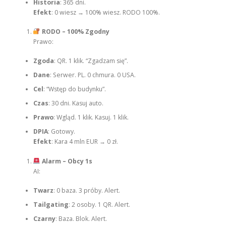
Historia
: 365 dni.
Efekt
: 0 wiesz → 100% wiesz. RODO 100%.
RODO – 100% Zgodny
Prawo:
Zgoda
: QR. 1 klik. “Zgadzam się”.
Dane
: Serwer. PL. 0 chmura. 0 USA.
Cel
: “Wstęp do budynku”.
Czas
: 30 dni. Kasuj auto.
Prawo
: Wgląd. 1 klik. Kasuj. 1 klik.
DPIA
: Gotowy.
Efekt
: Kara 4 mln EUR → 0 zł.
Alarm – Obcy 1s
AI:
Twarz
: 0 baza. 3 próby. Alert.
Tailgating
: 2 osoby. 1 QR. Alert.
Czarny
: Baza. Blok. Alert.