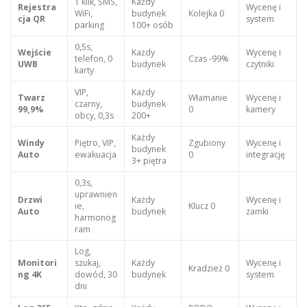
1 klik, SMS,
Każdy
Rejestra
Wycenę i
WiFi,
budynek
Kolejka 0
cja QR
system
parking
100+ osób
0,5s,
Wejście
Każdy
Wycenę i
telefon, 0
Czas -99%
UWB
budynek
czytniki
karty
VIP,
Każdy
Twarz
Włamanie
Wycenę i
czarny,
budynek
99,9%
0
kamery
obcy, 0,3s
200+
Każdy
Windy
Piętro, VIP,
Zgubiony
Wycenę i
budynek
Auto
ewakuacja
0
integrację
3+ piętra
0,3s,
uprawnien
Drzwi
Każdy
Wycenę i
ie,
Klucz 0
Auto
budynek
zamki
harmonog
ram
Log,
Monitori
szukaj,
Każdy
Wycenę i
Kradzież 0
ng 4K
dowód, 30
budynek
system
dni