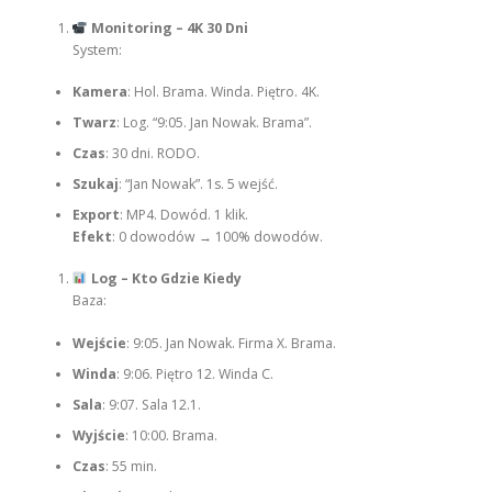
Monitoring – 4K 30 Dni
System:
Kamera
: Hol. Brama. Winda. Piętro. 4K.
Twarz
: Log. “9:05. Jan Nowak. Brama”.
Czas
: 30 dni. RODO.
Szukaj
: “Jan Nowak”. 1s. 5 wejść.
Export
: MP4. Dowód. 1 klik.
Efekt
: 0 dowodów → 100% dowodów.
Log – Kto Gdzie Kiedy
Baza:
Wejście
: 9:05. Jan Nowak. Firma X. Brama.
Winda
: 9:06. Piętro 12. Winda C.
Sala
: 9:07. Sala 12.1.
Wyjście
: 10:00. Brama.
Czas
: 55 min.