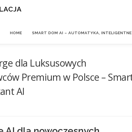
ALACJA
HOME
SMART DOM AI – AUTOMATYKA, INTELIGENTN
rge dla Luksusowych
wców Premium w Polsce – Smar
tant AI
ge AI dla nowoczesnych