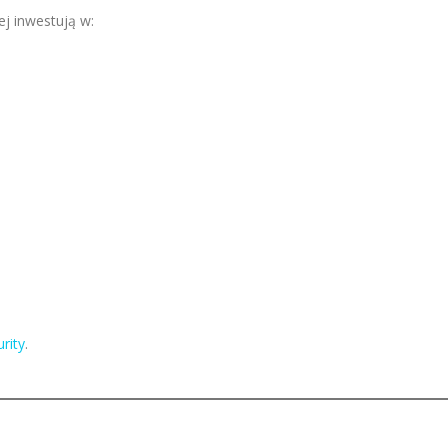
j inwestują w:
rity
.