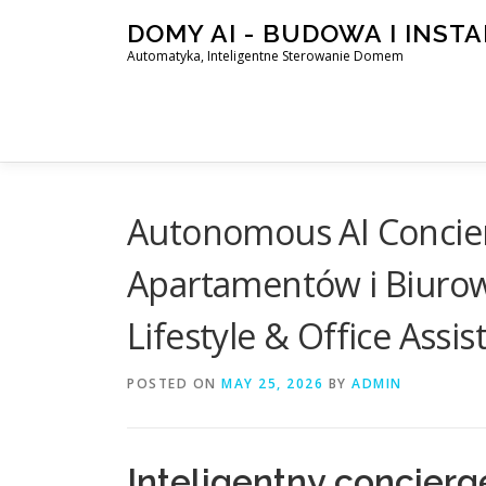
Skip
DOMY AI - BUDOWA I INST
to
Automatyka, Inteligentne Sterowanie Domem
content
Autonomous AI Concie
Apartamentów i Biuro
Lifestyle & Office Assis
POSTED ON
MAY 25, 2026
BY
ADMIN
Inteligentny concier