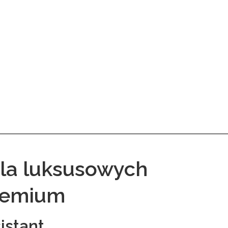
dla luksusowych
remium
istant