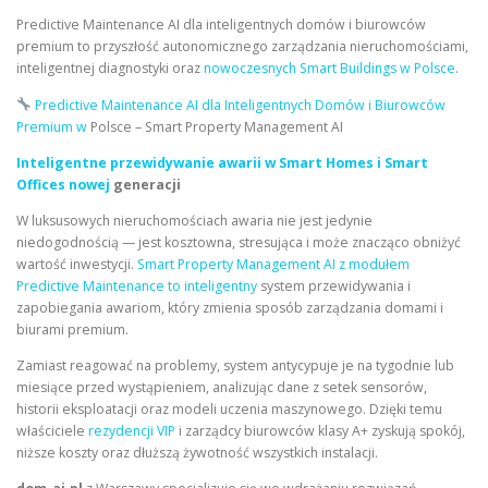
Predictive Maintenance AI dla inteligentnych domów i biurowców
premium to przyszłość autonomicznego zarządzania nieruchomościami,
inteligentnej diagnostyki oraz
nowoczesnych Smart Buildings w Polsce
.
Predictive Maintenance AI dla Inteligentnych Domów i Biurowców
Premium w
Polsce – Smart Property Management AI
Inteligentne przewidywanie awarii w Smart Homes i Smart
Offices nowej
generacji
W luksusowych nieruchomościach awaria nie jest jedynie
niedogodnością — jest kosztowna, stresująca i może znacząco obniżyć
wartość inwestycji.
Smart Property Management AI z modułem
Predictive Maintenance to inteligentny
system przewidywania i
zapobiegania awariom, który zmienia sposób zarządzania domami i
biurami premium.
Zamiast reagować na problemy, system antycypuje je na tygodnie lub
miesiące przed wystąpieniem, analizując dane z setek sensorów,
historii eksploatacji oraz modeli uczenia maszynowego. Dzięki temu
właściciele
rezydencji VIP
i zarządcy biurowców klasy A+ zyskują spokój,
niższe koszty oraz dłuższą żywotność wszystkich instalacji.