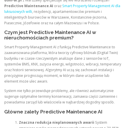
dom-ai.pl
z Warszawy specjalizuje się we wdrażaniu rozwiązań
Predictive Maintenance AI
oraz
Smart Property Management AI dla
luksusowych willi
, rezydencji, apartamentowców premium i
inteligentnych biurowców w Warszawie, Konstancinie-Jeziorna,
Piasecznie, Józefowie oraz na całym Mazowszu i w Polsce.
Czym jest Predictive Maintenance AI w
nieruchomościach premium?
Smart Property Management AI z funkcją Predictive Maintenance to
zaawansowana platforma, która tworzy cyfrowy bliźniak (Digital Twin)
budynku i w czasie rzeczywistym analizuje dane z sensorów IoT,
systemów BMS, KNX, zużycia energii, wilgotności, wibracji, temperatury
oraz historii serwisowej. Algorytmy AI uczą się zachowań instalacji i
precyzyjnie prognozują moment, w którym dane urządzenie lub
element może ulec awarii.
System nie tylko przewiduje problemy, ale również automatycznie
sugeruje optymalne terminy konserwacji, zamawia części zamienne i
powiadamia zarząd lub właściciela w najbardziej dogodny sposób.
Główne zalety Predictive Maintenance AI
Znaczna redukcja nieplanowanych awarii
System