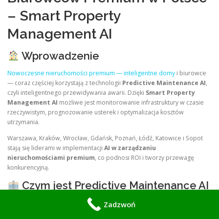
– Smart Property
Management AI
Wprowadzenie
Nowoczesne nieruchomości premium — inteligentne domy
i biurowce
— coraz częściej korzystają z technologii
Predictive Maintenance AI
,
czyli inteligentnego przewidywania awarii. Dzięki
Smart Property
Management AI
możliwe jest monitorowanie infrastruktury w czasie
rzeczywistym, prognozowanie usterek i optymalizacja kosztów
utrzymania.
Warszawa, Kraków, Wrocław, Gdańsk, Poznań, Łódź, Katowice i Sopot
stają się liderami w implementacji
AI w zarządzaniu
nieruchomościami premium
, co podnosi ROI i tworzy przewagę
konkurencyjną.
Czym jest Predictive Maintenance AI
w Smart Homes i Smart Offices?
Zadzwoń
AI predictive diagnostics
– analiza danych z czujników i