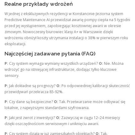
Realne przykłady wdrożeń
W jednej z ekskluzywnych rezydencji w Konstancinie-Jeziorna system
Predictive Maintenance AI przewidział awarię pompy ciepła na 5 tygodni
przed jej wystąpieniem, zapobiegając kosztownej awarii w okresie
zimowym. Nowoczesny biurowiec klasy A+ w Warszawie dzięki
wdrożeniu obniżył koszty utrzymania instalacji o 38% w pierwszym roku
eksploatacji.
Najczęściej zadawane pytania (FAQ)
P:
Czy system wymaga wymiany wszystkich urządzeń?
O:
Nie. Można
wdrożyć go na istniejącej infrastrukturze, dodając tylko kluczowe
sensory.
P:
Jak dokładne są prognozy?
O:
Po odpowiedniej kalibracji skuteczność
przewidywań przekracza 85-92%.
P:
Czy dane są bezpieczne?
O:
Tak. Przetwarzanie może odbywać się
lokalnie, z najwyższymi standardami szyfrowania.
P:
Jaki jest zwrot z inwestycji?
O:
Zazwyczaj w ciągu 12–24 miesięcy
dzięki oszczędnościom serwisowym i uniknięciu awarii.
P:
Czy system działa w już zamieszkałych obiektach?
O:
Tak.