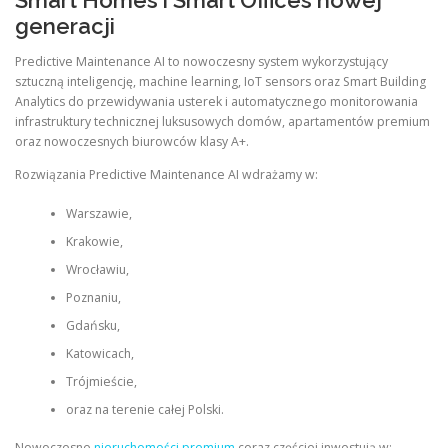
Smart Homes i Smart Offices nowej
generacji
Predictive Maintenance AI to nowoczesny system wykorzystujący
sztuczną inteligencję, machine learning, IoT sensors oraz Smart Building
Analytics do przewidywania usterek i automatycznego monitorowania
infrastruktury technicznej luksusowych domów, apartamentów premium
oraz nowoczesnych biurowców klasy A+.
Rozwiązania Predictive Maintenance AI wdrażamy w:
Warszawie,
Krakowie,
Wrocławiu,
Poznaniu,
Gdańsku,
Katowicach,
Trójmieście,
oraz na terenie całej Polski.
Nowoczesne
nieruchomości premium
coraz częściej inwestują w: