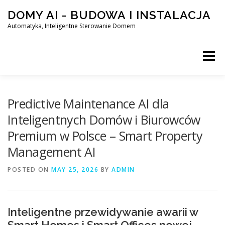
Skip
DOMY AI - BUDOWA I INSTALACJA
to
content
Automatyka, Inteligentne Sterowanie Domem
Menu
HOME
Predictive Maintenance AI dla
Inteligentnych Domów i Biurowców
Premium w Polsce – Smart Property
SMART DOM AI – AUTOMATYKA, INTELIGENTNE STEROWA
Management AI
POSTED ON
BLOG
MAY 25, 2026
KONTAKT
BY
ADMIN
Inteligentne przewidywanie awarii w