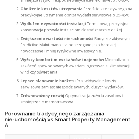
zmniejsza ryzyko niespodziewanych usterek nawet o 70-85%.
Obniżenie kosztów utrzymania
Przejście z reaktywnego na
predykcyjne utrzymanie obniża wydatki serwisowe o 25-45%.
Wydłużenie żywotności instalacji
Terminowa, precyzyjna
konserwacja pozwala instalacjom działać znacznie dłużej.
Zwiększenie wartości nieruchomości
Budynki z aktywnym
Predictive Maintenance są postrzegane jako bardziej
nowoczesne i mniej ryzykowne inwestycyjnie.
Wyższy komfort mieszkańców i najemców
Minimalizacja
zakłóceń spowodowanych awariami ogrzewania, klimatyzacji,
wind czy oświetlenia.
Lepsze planowanie budżetu
Przewidywalne koszty
serwisowe zamiast niespodziewanych, dużych wydatków.
Zrównoważony rozwój
Optymalizacja zużycia zasobów i
zmniejszenie marnotrawstwa.
Porównanie tradycyjnego zarządzania
nieruchomością vs Smart Property Management
AI