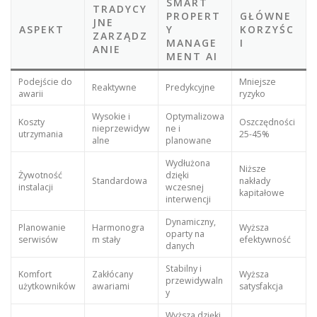
SMART
TRADYCY
PROPERT
GŁÓWNE
JNE
ASPEKT
Y
KORZYŚC
ZARZĄDZ
MANAGE
I
ANIE
MENT AI
Podejście do
Mniejsze
Reaktywne
Predykcyjne
awarii
ryzyko
Wysokie i
Optymalizowa
Koszty
Oszczędności
nieprzewidyw
ne i
utrzymania
25-45%
alne
planowane
Wydłużona
Niższe
Żywotność
dzięki
Standardowa
nakłady
instalacji
wczesnej
kapitałowe
interwencji
Dynamiczny,
Planowanie
Harmonogra
Wyższa
oparty na
serwisów
m stały
efektywność
danych
Stabilny i
Komfort
Zakłócany
Wyższa
przewidywaln
użytkowników
awariami
satysfakcja
y
Wyższa dzięki