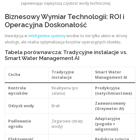
zapewniając najwyższą czystość wody technicznej.
Biznesowy Wymiar Technologii: ROI i
Operacyjna Doskonałość
Inwestycja w
inteligentne systemy
wodne to nie tylko ukłon w stronę
ekologii, ale realna optymalizacja kosztów operacyjnych obiektu.
Tabela porównawcza: Tradycyjne instalacje vs.
Smart Water Management AI
Tradycyjne
Smart Water
Cecha
instalacje
Management AI
Kontrola
Reaktywna (po
Predykcyjna
wycieków
zalaniu)
(natychmiastowa)
Zaawansowany
Odzysk wody
Brak
(Greywater AI)
Adaptacyjne
Podlewanie
Zegarowe (straty
(pogoda +
ogrodu
wody)
wilgotność)
Efektywność
Redukcja zużycia