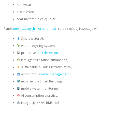
Katowicach,
Trójmieście,
oraz na terenie całej Polski.
Rynek
nowoczesnych nieruchomości
coraz częściej inwestuje w:
Smart Water AI,
water recycling systems,
predictive
leak detection
,
intelligent irrigation automation,
sustainable building infrastructure,
autonomous
water management
,
eco-friendly Smart Buildings,
mobile water monitoring,
AI consumption analytics,
integrację z KNX, BMS i IoT.