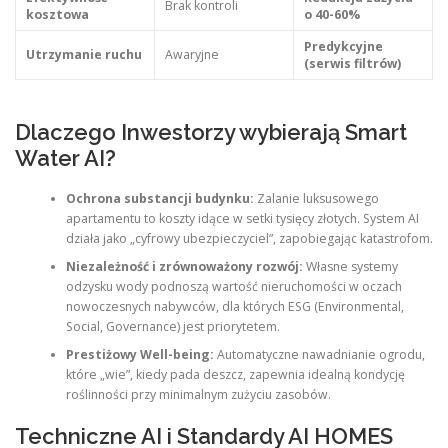
Brak kontroli
kosztowa
o 40-60%
Predykcyjne
Utrzymanie ruchu
Awaryjne
(serwis filtrów)
Dlaczego Inwestorzy wybierają Smart
Water AI?
Ochrona substancji budynku:
Zalanie luksusowego
apartamentu to koszty idące w setki tysięcy złotych. System AI
działa jako „cyfrowy ubezpieczyciel”, zapobiegając katastrofom.
Niezależność i zrównoważony rozwój:
Własne systemy
odzysku wody podnoszą wartość nieruchomości w oczach
nowoczesnych nabywców, dla których ESG (Environmental,
Social, Governance) jest priorytetem.
Prestiżowy Well-being:
Automatyczne nawadnianie ogrodu,
które „wie”, kiedy pada deszcz, zapewnia idealną kondycję
roślinności przy minimalnym zużyciu zasobów.
Techniczne AI i Standardy AI HOMES