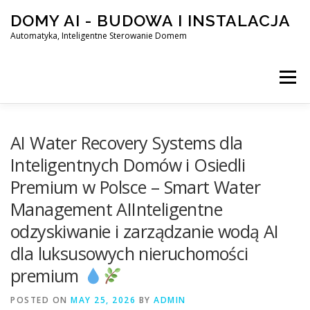
Skip
DOMY AI - BUDOWA I INSTALACJA
to
content
Automatyka, Inteligentne Sterowanie Domem
Menu
HOME
AI Water Recovery Systems dla
Inteligentnych Domów i Osiedli
Premium w Polsce – Smart Water
SMART DOM AI – AUTOMATYKA, INTELIGENTNE STEROWA
Management AIInteligentne
odzyskiwanie i zarządzanie wodą AI
BLOG
KONTAKT
dla luksusowych nieruchomości
premium
POSTED ON
MAY 25, 2026
BY
ADMIN