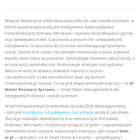
Witajcie! Wyobraźcie sobie luksusową willę lub całe osiedle premium, w
którym każda kropla wody jest inteligentnie wykorzystywana.
Deszczówka jest zbierana, filtrowana i używana do podlewania ogrodu
oraz spłukiwania toalet. Szara woda z pryszniców i umywalek jest
odzyskiwana i oczyszczana do poziomu umożliwiającego ponowne
użycie. System AI w czasie rzeczywistym monitoruje zużycie, wykrywa
wycieki zanim staną się poważne, optymalizuje ciśnienie i jakość wody, a
w razie suszy automatycznie dostosowuje strategie oszczędzania.
Właściciel widzi w aplikacji dokładne raporty o zużyciu i
oszczędnościach, a cała nieruchomość staje się wzorem
zrównoważonego luksusu. To nie jest eksperyment ekologiczny — to
AI
Water Recovery Systems
— Smart Water Management AI dla
inteligentnych domów i osiedli premium.
W tym kompleksowym przewodniku (ponad 2500 słów) wyjaśniamy,
czym jest
inteligentne odzyskiwanie i zarządzanie
wodą AI, jak działa i
dlaczego najwięksi deweloperzy oraz inwestorzy w Warszawie,
Krakowie, Wrocławiu i Trójmieście uznają je za jeden z najważniejszych
elementów nowoczesnych, luksusowych inwestycji. Jako zespół
dom-
ai.pl
— specjaliści od AI Smart Home & Security — projektujemy i