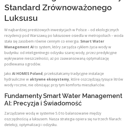
Standard Zrównoważonego
Luksusu
W najbardziej prestiżowych inwestycjach w Polsce – od ekologicznych
rezydencji pod Warszawą po luksusowe osiedla w metropoliach – woda
stała się zasobem równie cennym co energia.
Smart Water
Management AI
to system, który zarządza cyklem życia wody w
budynku: od inteligentnego odzysku szarej wody, przez predykcyjne
wykrywanie nieszczelności, aż po zaawansowaną optymalizację
podlewania ogrodów.
Jako
AI HOMES Poland
, przekształcamy tradycyjne instalacje
hydrauliczne w
aktywne ekosystemy
, które oszczędzają tysiące litrów
wody rocznie, nie obniżając przy tym komfortu mieszkańców.
Fundamenty Smart Water Management
AI: Precyzja i Świadomość
Zarządzanie wodą w systemie 5.0 to balansowanie między
oszczędnością a luksusem. Nasza strategia opiera się na trzech filarach:
detekcji, optymalizacji i odzysku.