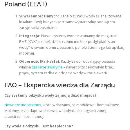
Poland (EEAT)
Suwerenność Danych:
Dane o zużyciu wody są analizowane
lokalnie. Twój budynek jest samowystarczalny pod kątem
zarządzania zasobami.
Integracja:
Nasze systemy wodne wpinamy do magistrali
BMS (KNX/Loxone), dzięki czemu możesz podglądać “stan
wody” w swoim domu z poziomu panelu ściennego lub aplikacji
mobilnej.
Odporność (Fail-safe):
Każdy zawór odcinający posiada
własne
zasilanie awaryjne
– nawet przy całkowitym braku
prądu, system zadba o odcięcie wody w razie awarii.
FAQ – Ekspercka wiedza dla Zarządu
Czy systemy odzysku wody zajmują dużo miejsca?
Nowoczesne systemy
, które wdrażamy, są modułowe i kompaktowe.
Możemy je zaadaptować nawet w budynkach o ograniczonej
przestrzeni technicznej.
Czy woda z odzysku jest bezpieczna?