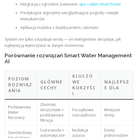
Integracja z ogrodem, basenem,
spa i całym smart home
Predykcyjne algorytmy uwzględniające pogodę i nawyki
mieszkańców
Aplikacja mobilna z dashboardem i alertami
System nie tylko odzyskuje wodę — on inteligentnie decyduje, jak
najlepiej ją wykorzystać w danym momencie.
Porównanie rozwiązań Smart Water Management
AI
KLUCZO
POZIOM
GŁÓWNE
WE
NAJLEPSZ
ROZWIĄZ
CECHY
KORZYŚC
E DLA
ANIA
I
Zbiorniki
Podstawowy
deszczówki +
Początkowe
Mniejsze
Water
podstawowa
oszczędności
domy
Recovery
filtracja
Szara woda +
Redukcja
Domy
Standardowy
automatyczne
zużycia
jednorodzinn
Smart Water