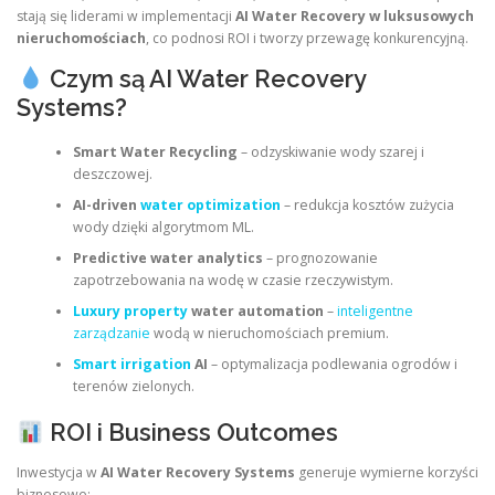
stają się liderami w implementacji
AI Water Recovery w luksusowych
nieruchomościach
, co podnosi ROI i tworzy przewagę konkurencyjną.
Czym są AI Water Recovery
Systems?
Smart Water Recycling
– odzyskiwanie wody szarej i
deszczowej.
AI-driven
water optimization
– redukcja kosztów zużycia
wody dzięki algorytmom ML.
Predictive water analytics
– prognozowanie
zapotrzebowania na wodę w czasie rzeczywistym.
Luxury property
water automation
–
inteligentne
zarządzanie
wodą w nieruchomościach premium.
Smart irrigation
AI
– optymalizacja podlewania ogrodów i
terenów zielonych.
ROI i Business Outcomes
Inwestycja w
AI Water Recovery Systems
generuje wymierne korzyści
biznesowe: