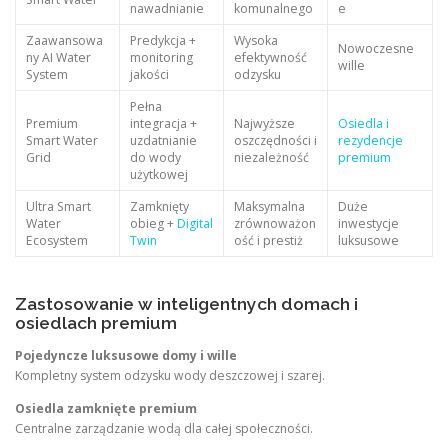
nawadnianie
komunalnego
e
Zaawansowa
Predykcja +
Wysoka
Nowoczesne
ny AI Water
monitoring
efektywność
wille
System
jakości
odzysku
Pełna
Premium
integracja +
Najwyższe
Osiedla i
Smart Water
uzdatnianie
oszczędności i
rezydencje
Grid
do wody
niezależność
premium
użytkowej
Ultra Smart
Zamknięty
Maksymalna
Duże
Water
obieg +
Digital
zrównoważon
inwestycje
Ecosystem
Twin
ość i prestiż
luksusowe
Zastosowanie w inteligentnych domach i
osiedlach premium
Pojedyncze luksusowe domy i wille
Kompletny system odzysku wody deszczowej i szarej.
Osiedla zamknięte premium
Centralne zarządzanie wodą dla całej społeczności.