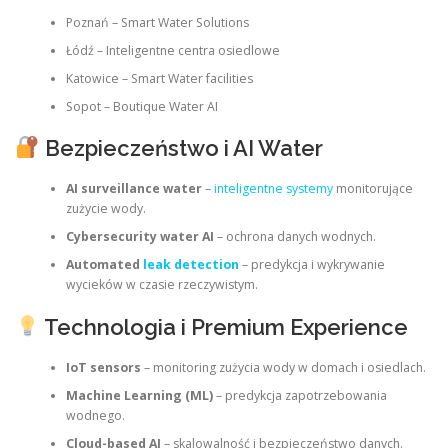
Poznań – Smart Water Solutions
Łódź – Inteligentne centra osiedlowe
Katowice – Smart Water facilities
Sopot – Boutique Water AI
Bezpieczeństwo i AI Water
AI surveillance water
–
inteligentne systemy
monitorujące
zużycie wody.
Cybersecurity water AI
– ochrona danych wodnych.
Automated
leak detection
– predykcja i wykrywanie
wycieków w czasie rzeczywistym.
Technologia i Premium Experience
IoT sensors
– monitoring zużycia wody w domach i osiedlach.
Machine Learning (ML)
– predykcja zapotrzebowania
wodnego.
Cloud-based AI
– skalowalność i bezpieczeństwo danych.