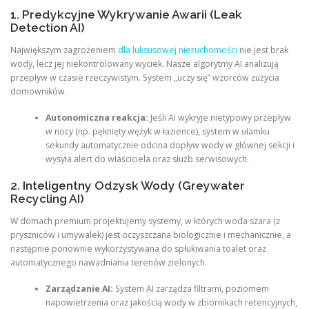
1. Predykcyjne Wykrywanie Awarii (Leak
Detection AI)
Największym zagrożeniem
dla luksusowej nieruchomości
nie jest brak
wody, lecz jej niekontrolowany wyciek. Nasze algorytmy AI analizują
przepływ w czasie rzeczywistym. System „uczy się” wzorców zużycia
domowników.
Autonomiczna reakcja:
Jeśli AI wykryje nietypowy przepływ
w nocy (np. pęknięty wężyk w łazience), system w ułamku
sekundy automatycznie odcina dopływ wody w głównej sekcji i
wysyła alert do właściciela oraz służb serwisowych.
2. Inteligentny Odzysk Wody (Greywater
Recycling AI)
W domach premium projektujemy systemy, w których woda szara (z
pryszniców i umywalek) jest oczyszczana biologicznie i mechanicznie, a
następnie ponownie wykorzystywana do spłukiwania toalet oraz
automatycznego nawadniania terenów zielonych.
Zarządzanie AI:
System AI zarządza filtrami, poziomem
napowietrzenia oraz jakością wody w zbiornikach retencyjnych,