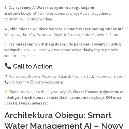
3. Czy systemy AI Water są zgodne z regulacjami
środowiskowymi?
Tak – wdrożenia są projektowane zgodnie z
normami UE i branży wodnej.
4. Jakie miasta w Polsce wdrażają Smart Water Management AI?
Warszawa, Kraków, Wrocław, Gdańsk, Poznań, Łódź, Katowice i Sopot.
5. Czy mieszkańcy VIP mają dostęp do personalizowanych usług
wodnych?
Tak – AI umożliwia tworzenie indywidualnych programów
komfortu premium.
Call to Action
Warszawa, Kraków, Wrocław, Gdańsk, Poznań, Łódź, Katowice, Sopot
570 933 114
ogrody-24.com.pl
Skontaktuj się już dziś, aby wdrożyć
AI Water Recovery Systems w
inteligentnych domach i osiedlach premium
i zwiększyć
ROI oraz
prestiż Twojej inwestycji
.
Architektura Obiegu: Smart
Water Management AI – Nowy