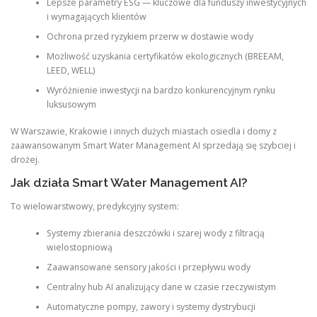
Lepsze parametry ESG — kluczowe dla funduszy inwestycyjnych
i wymagających klientów
Ochrona przed ryzykiem przerw w dostawie wody
Możliwość uzyskania certyfikatów ekologicznych (BREEAM,
LEED, WELL)
Wyróżnienie inwestycji na bardzo konkurencyjnym rynku
luksusowym
W Warszawie, Krakowie i innych dużych miastach osiedla i domy z
zaawansowanym Smart Water Management AI sprzedają się szybciej i
drożej.
Jak działa Smart Water Management AI?
To wielowarstwowy, predykcyjny system:
Systemy zbierania deszczówki i szarej wody z filtracją
wielostopniową
Zaawansowane sensory jakości i przepływu wody
Centralny hub AI analizujący dane w czasie rzeczywistym
Automatyczne pompy, zawory i systemy dystrybucji