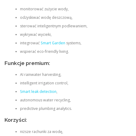
monitorować zużycie wody,
odzyskiwać wodę deszczową,
sterować inteligentnym podlewaniem,
wykrywać wycieki,
integrować
Smart Garden
systems,
wspierać eco-friendly living.
Funkcje premium:
AI rainwater harvesting,
intelligent irrigation control,
Smart leak detection
,
autonomous water recycling,
predictive plumbing analytics.
Korzyści:
niższe rachunki za wodę,