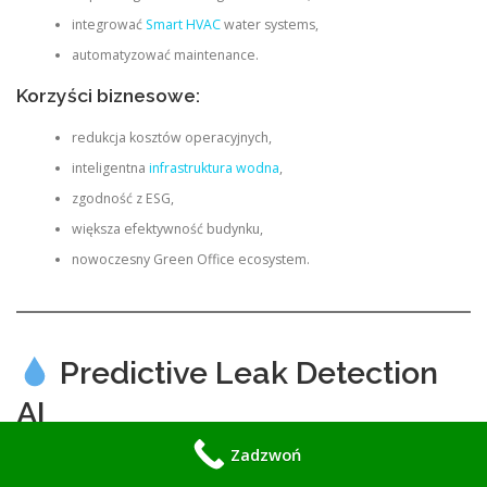
integrować
Smart HVAC
water systems,
automatyzować maintenance.
Korzyści biznesowe:
redukcja kosztów operacyjnych,
inteligentna
infrastruktura wodna
,
zgodność z ESG,
większa efektywność budynku,
nowoczesny Green Office ecosystem.
Predictive Leak Detection
AI
Zadzwoń
Inteligentne wykrywanie wycieków