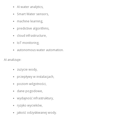
AI water analytics,
Smart Water sensors,
machine learning,
predictive algorithms,
cloud infrastructure,
IoT monitoring,
autonomous water automation.
AI analizuje:
zużycie wody,
przepływy w instalacjach,
poziom wilgotności,
dane pogodowe,
wydajność infrastruktury,
ryzyko wycieków,
jakość odzyskiwanej wody.