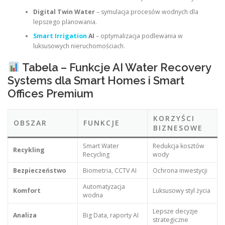
Digital Twin Water
– symulacja procesów wodnych dla
lepszego planowania.
Smart Irrigation
AI
– optymalizacja podlewania w
luksusowych nieruchomościach.
Tabela – Funkcje AI Water Recovery
Systems dla Smart Homes i Smart
Offices Premium
KORZYŚCI
OBSZAR
FUNKCJE
BIZNESOWE
Smart Water
Redukcja kosztów
Recykling
Recycling
wody
Bezpieczeństwo
Biometria, CCTV AI
Ochrona inwestycji
Automatyzacja
Komfort
Luksusowy styl życia
wodna
Lepsze decyzje
Analiza
Big Data, raporty AI
strategiczne