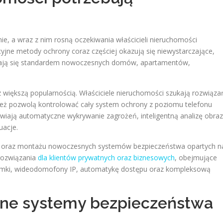
ie, a wraz z nim rosną oczekiwania właścicieli nieruchomości
yjne metody ochrony coraz częściej okazują się niewystarczające,
 stają się standardem nowoczesnych domów, apartamentów,
 większą popularnością. Właściciele nieruchomości szukają rozwiąza
nież pozwolą kontrolować cały system ochrony z poziomu telefonu
ają automatyczne wykrywanie zagrożeń, inteligentną analizę obra
uacje.
 oraz montażu nowoczesnych systemów bezpieczeństwa opartych n
 rozwiązania
dla klientów prywatnych oraz biznesowych
, obejmujące
 zamki, wideodomofony IP, automatykę dostępu oraz kompleksową
entne systemy bezpieczeństwa