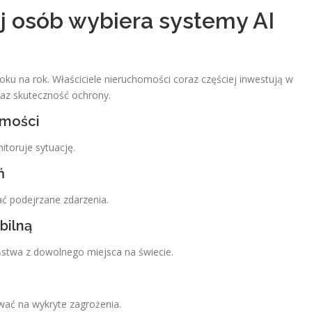
j osób wybiera systemy AI
oku na rok. Właściciele nieruchomości coraz częściej inwestują w
az skuteczność ochrony.
omości
itoruje sytuację.
ń
ać podejrzane zdarzenia.
bilną
twa z dowolnego miejsca na świecie.
ać na wykryte zagrożenia.