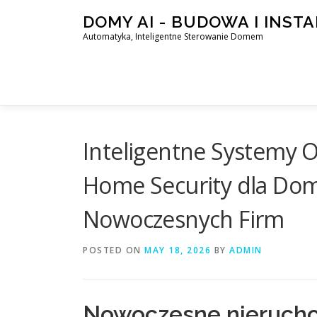
Skip
DOMY AI - BUDOWA I INST
to
Automatyka, Inteligentne Sterowanie Domem
content
Inteligentne Systemy O
Home Security dla Do
Nowoczesnych Firm
POSTED ON
MAY 18, 2026
BY
ADMIN
Nowoczesne nierucho