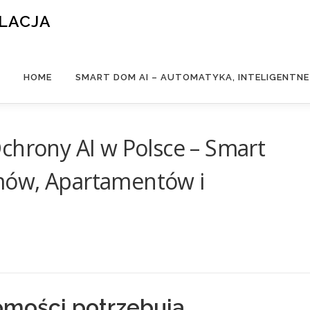
ALACJA
HOME
SMART DOM AI – AUTOMATYKA, INTELIGENTN
chrony AI w Polsce – Smart
mów, Apartamentów i
mości potrzebują