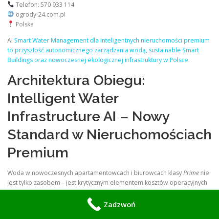
Telefon: 570 933 114
ogrody-24.com.pl
Polska
AI
Smart Water Management dla inteligentnych nieruchomości premium
to przyszłość autonomicznego zarządzania wodą, sustainable Smart
Buildings oraz nowoczesnej ekologicznej infrastruktury w Polsce
.
Architektura Obiegu:
Intelligent Water
Infrastructure AI – Nowy
Standard w Nieruchomościach
Premium
Woda w nowoczesnych apartamentowcach i biurowcach klasy
Prime
nie
jest tylko zasobem – jest krytycznym elementem kosztów operacyjnych
oraz certyfikacji ESG. Tradycyjne instalacje hydrauliczne są często
„ślepe” na wycieki i nieefektywne w dystrybucji.
Intelligent Water
Zadzwoń
Infrastructure AI
to system, który zarządza cyklem wody w budynku w