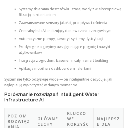
Systemy zbierania deszczówki i szarej wody z wielostopniową
filtracją i uzdatnianiem
Zaawansowane sensory jakości, przepływu i ciśnienia
Centralny hub AI analizujący dane w czasie rzeczywistym
Automatyczne pompy, zawory i systemy dystrybucji
Predykcyjne algorytmy uwzględniające pogodę i nawyki
użytkowników
Integracja z ogrodem, basenem i całym smart building
Aplikacja mobilna z dashboardem i alertami
System nie tylko odzyskuje wodę — on inteligentnie decyduje, jak
najlepiej ją wykorzystać w danym momencie.
Porównanie rozwiązań Intelligent Water
Infrastructure AI
KLUCZO
POZIOM
GŁÓWNE
WE
NAJLEPSZ
ROZWIĄZ
CECHY
KORZYŚC
E DLA
ANIA