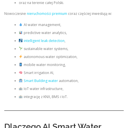
oraz na terenie całej Polski.
Nowoczesne
nieruchomości premium
coraz częściej inwestują w:
AI water management,
predictive water analytics,
intelligent leak detection
,
sustainable water systems,
autonomous water optimization,
mobile water monitoring,
Smart irrigation AI,
Smart Building water
automation,
IoT water infrastructure,
integrację z KNX, BMS i IoT.
Dlaczego AI Smart Water