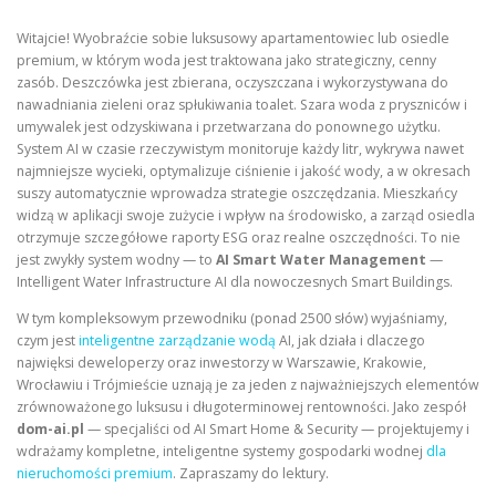
Witajcie! Wyobraźcie sobie luksusowy apartamentowiec lub osiedle
premium, w którym woda jest traktowana jako strategiczny, cenny
zasób. Deszczówka jest zbierana, oczyszczana i wykorzystywana do
nawadniania zieleni oraz spłukiwania toalet. Szara woda z pryszniców i
umywalek jest odzyskiwana i przetwarzana do ponownego użytku.
System AI w czasie rzeczywistym monitoruje każdy litr, wykrywa nawet
najmniejsze wycieki, optymalizuje ciśnienie i jakość wody, a w okresach
suszy automatycznie wprowadza strategie oszczędzania. Mieszkańcy
widzą w aplikacji swoje zużycie i wpływ na środowisko, a zarząd osiedla
otrzymuje szczegółowe raporty ESG oraz realne oszczędności. To nie
jest zwykły system wodny — to
AI Smart Water Management
—
Intelligent Water Infrastructure AI dla nowoczesnych Smart Buildings.
W tym kompleksowym przewodniku (ponad 2500 słów) wyjaśniamy,
czym jest
inteligentne zarządzanie wodą
AI, jak działa i dlaczego
najwięksi deweloperzy oraz inwestorzy w Warszawie, Krakowie,
Wrocławiu i Trójmieście uznają je za jeden z najważniejszych elementów
zrównoważonego luksusu i długoterminowej rentowności. Jako zespół
dom-ai.pl
— specjaliści od AI Smart Home & Security — projektujemy i
wdrażamy kompletne, inteligentne systemy gospodarki wodnej
dla
nieruchomości premium
. Zapraszamy do lektury.