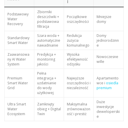
I
Zbiorniki
Podstawowy
deszczówki +
Początkowe
Mniejsze
Water
podstawowa
oszczędności
domy
Recovery
filtracja
Szara woda +
Redukcja
Domy
Standardowy
automatyczne
zużycia
jednorodzinn
Smart Water
nawadnianie
komunalnego
e
Zaawansowa
Predykcja +
Wysoka
Nowoczesne
ny AI Water
monitoring
efektywność
wille
System
jakości
odzysku
Pełna
Premium
integracja +
Najwyższe
Apartamento
Smart Water
uzdatnianie
oszczędności i
wce i
osiedla
Grid
do wody
niezależność
premium
użytkowej
Duże
Ultra Smart
Zamknięty
Maksymalna
inwestycje
Water
obieg + Digital
zrównoważon
deweloperski
Ecosystem
Twin
ość i prestiż
e