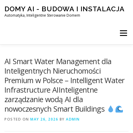
Skip
DOMY AI - BUDOWA I INSTALACJA
to
content
Automatyka, Inteligentne Sterowanie Domem
Menu
HOME
AI Smart Water Management dla
Inteligentnych Nieruchomości
Premium w Polsce – Intelligent Water
SMART DOM AI – AUTOMATYKA, INTELIGENTNE STEROWA
Infrastructure AIInteligentne
zarządzanie wodą AI dla
BLOG
KONTAKT
nowoczesnych Smart Buildings
POSTED ON
MAY 26, 2026
BY
ADMIN