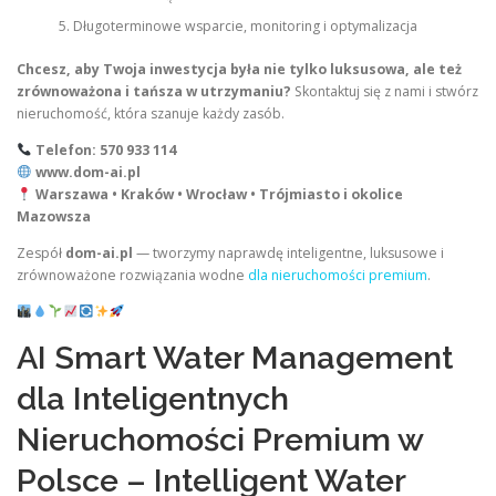
Długoterminowe wsparcie, monitoring i optymalizacja
Chcesz, aby Twoja inwestycja była nie tylko luksusowa, ale też
zrównoważona i tańsza w utrzymaniu?
Skontaktuj się z nami i stwórz
nieruchomość, która szanuje każdy zasób.
Telefon: 570 933 114
www.dom-ai.pl
Warszawa • Kraków • Wrocław • Trójmiasto i okolice
Mazowsza
Zespół
dom-ai.pl
— tworzymy naprawdę inteligentne, luksusowe i
zrównoważone rozwiązania wodne
dla nieruchomości premium
.
AI Smart Water Management
dla Inteligentnych
Nieruchomości Premium w
Polsce – Intelligent Water