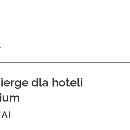
w.
ierge dla hoteli
mium
 AI