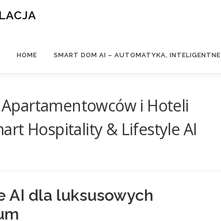
ALACJA
HOME
SMART DOM AI – AUTOMATYKA, INTELIGENTN
la Apartamentowców i Hoteli
t Hospitality & Lifestyle AI
e AI dla luksusowych
ium