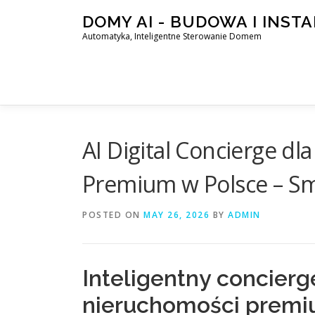
Skip
DOMY AI - BUDOWA I INST
to
Automatyka, Inteligentne Sterowanie Domem
content
AI Digital Concierge d
Premium w Polsce – Smar
POSTED ON
MAY 26, 2026
BY
ADMIN
Inteligentny concierg
nieruchomości prem