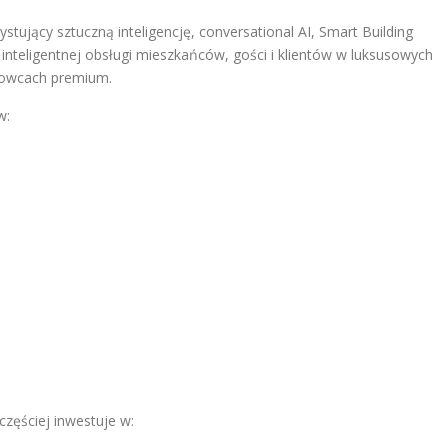
tujący sztuczną inteligencję, conversational AI, Smart Building
o inteligentnej obsługi mieszkańców, gości i klientów w luksusowych
rowcach premium.
w:
zęściej inwestuje w: